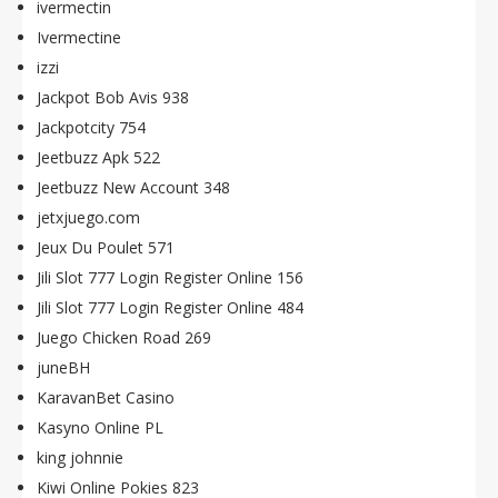
ivermectin
Ivermectine
izzi
Jackpot Bob Avis 938
Jackpotcity 754
Jeetbuzz Apk 522
Jeetbuzz New Account 348
jetxjuego.com
Jeux Du Poulet 571
Jili Slot 777 Login Register Online 156
Jili Slot 777 Login Register Online 484
Juego Chicken Road 269
juneBH
KaravanBet Casino
Kasyno Online PL
king johnnie
Kiwi Online Pokies 823