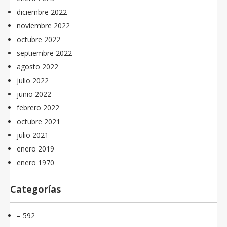
diciembre 2022
noviembre 2022
octubre 2022
septiembre 2022
agosto 2022
julio 2022
junio 2022
febrero 2022
octubre 2021
julio 2021
enero 2019
enero 1970
Categorías
– 592