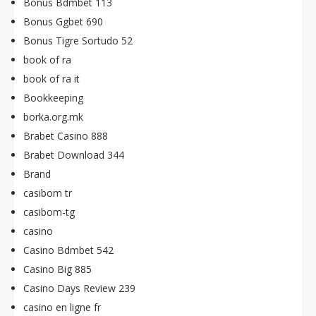
Bonus Bdmbet 113
Bonus Ggbet 690
Bonus Tigre Sortudo 52
book of ra
book of ra it
Bookkeeping
borka.org.mk
Brabet Casino 888
Brabet Download 344
Brand
casibom tr
casibom-tg
casino
Casino Bdmbet 542
Casino Big 885
Casino Days Review 239
casino en ligne fr