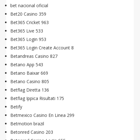
bet nacional oficial
Bet20 Casino 359
Bet365 Cricket 963
Bet365 Live 533
Bet365 Login 953
Bet365 Login Create Account 8
Betandreas Casino 827
Betano App 543
Betano Baixar 669
Betano Casino 805
Betflag Diretta 136
Betflag Ippica Risultati 175
Betify
Betmexico Casino En Linea 299
Betmotion brazil
Betonred Casino 203