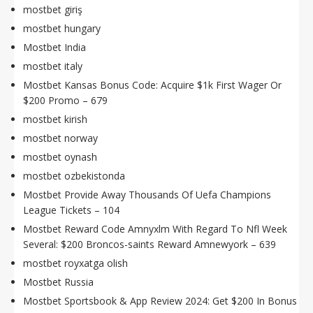
mostbet giriş
mostbet hungary
Mostbet India
mostbet italy
Mostbet Kansas Bonus Code: Acquire $1k First Wager Or
$200 Promo – 679
mostbet kirish
mostbet norway
mostbet oynash
mostbet ozbekistonda
Mostbet Provide Away Thousands Of Uefa Champions
League Tickets – 104
Mostbet Reward Code Amnyxlm With Regard To Nfl Week
Several: $200 Broncos-saints Reward Amnewyork – 639
mostbet royxatga olish
Mostbet Russia
Mostbet Sportsbook & App Review 2024: Get $200 In Bonus