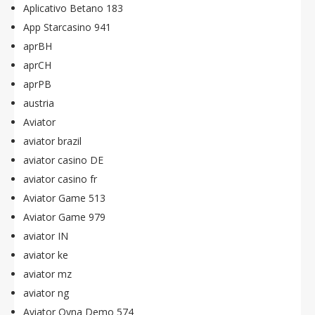
Aplicativo Betano 183
App Starcasino 941
aprBH
aprCH
aprPB
austria
Aviator
aviator brazil
aviator casino DE
aviator casino fr
Aviator Game 513
Aviator Game 979
aviator IN
aviator ke
aviator mz
aviator ng
Aviator Oyna Demo 574