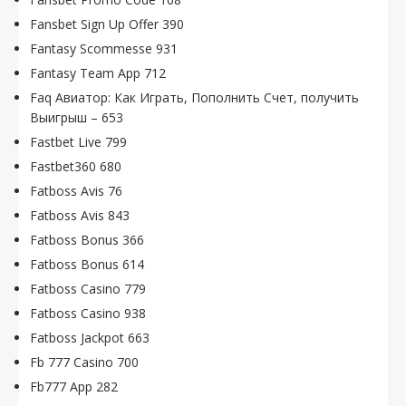
Fansbet Sign Up Offer 390
Fantasy Scommesse 931
Fantasy Team App 712
Faq Авиатор: Как Играть, Пополнить Счет, получить
Выигрыш – 653
Fastbet Live 799
Fastbet360 680
Fatboss Avis 76
Fatboss Avis 843
Fatboss Bonus 366
Fatboss Bonus 614
Fatboss Casino 779
Fatboss Casino 938
Fatboss Jackpot 663
Fb 777 Casino 700
Fb777 App 282