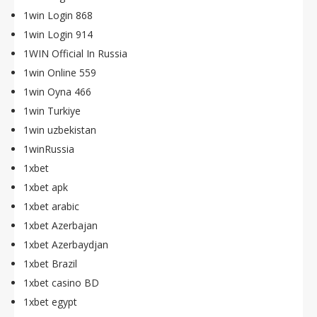
1win Login 868
1win Login 914
1WIN Official In Russia
1win Online 559
1win Oyna 466
1win Turkiye
1win uzbekistan
1winRussia
1xbet
1xbet apk
1xbet arabic
1xbet Azerbajan
1xbet Azerbaydjan
1xbet Brazil
1xbet casino BD
1xbet egypt