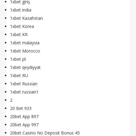
1xbet giriş
1xbet india
1xbet Kazahstan
1xbet Korea
1xbet KR
1xbet malaysia
1xbet Morocco
1xbet pt
1xbet qeydiyyat
1xbet RU
1xbet Russian
1xbet russian1
2
20 Bet 933
20bet App 897
20bet App 997
20bet Casino No Deposit Bonus 45