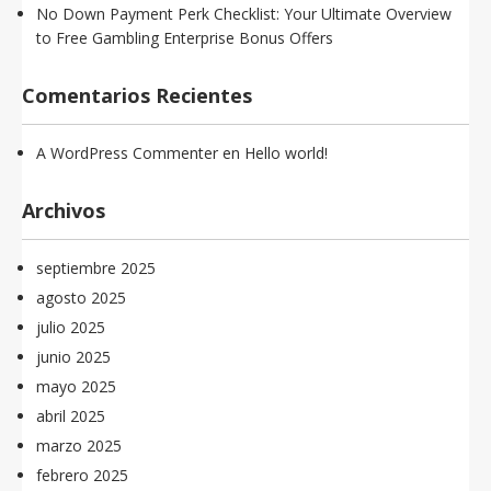
No Down Payment Perk Checklist: Your Ultimate Overview
to Free Gambling Enterprise Bonus Offers
Comentarios Recientes
A WordPress Commenter
en
Hello world!
Archivos
septiembre 2025
agosto 2025
julio 2025
junio 2025
mayo 2025
abril 2025
marzo 2025
febrero 2025