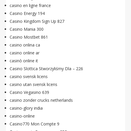
casino en ligne france
Casino Energy 194
Casino Kingdom Sign Up 827
Casino Mania 300
Casino Mostbet 861
casino onlina ca
casino online ar
casinò online it
Casino Slottica Stworzyliśmy Dla – 226
casino svensk licens
casino utan svensk licens
Casino Vegasino 639
casino zonder crucks netherlands
casino-glory india
casino-online
Casino770 Mon Compte 9