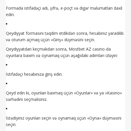
Formada istifadəçi adı, şifrə, e-poçt və digər məlumatları daxil
edin.
Qeydiyyat formasını təqdim etdikdən sonra, hesabınız yaradılıb
və oturum açmaq üçün «Giriş» düyməsini seçin.
Qeydiyyatdan keçməkdan sonra, Mostbet AZ casino-da
oyunlara baxım və oynamaq üçün aşağıdakı adımları izləyin:
İstifadəçi hesabınıza giriş edin.
Qeyd edin ki, oyunları baxmaq üçün «Oyunlar» və ya «Kasino»
sərhədini seçməlisiniz.
İstədiyiniz oyunları seçin və oynamaq üçün «Oyna» düyməsini
seçin.