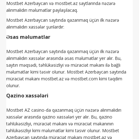
Mostbet Azerbaycan və mostbet.az saytlarında nəzərə
alınmalıdırı məlumatlar paylaşılacaq.
Mostbet Azerbaycan saytında qazanmaq üçün ilk nəzərə
alınmalıdırı xassələr şunlardır:
Əsas məlumatlar
Mostbet Azerbaycan saytında qazanmaq üçün ilk nəzərə
alınmalıdırı xassələr arasında əsas məlumatlar yer alır. Bu,
saytın məqsədi, təhlükəsizliyi və müraciət məkanı ilə bağlı
məlumatlar kimi təsvir olunur. Mostbet Azerbaycan saytında
müraciət məkanı mostbet.az və mostbet.com kimi təqdim
olunur.
Qazino xassələri
Mostbet AZ casino-da qazanmaq üçün nəzərə alınmalıdırı
xassələr arasında qazino xassələri yer alır. Bu, qazino
təhlükəsizliyi, müraciət məkanı və müraciət məkanının
təhlükəsizliyi kimi məlumatlar kimi təsvir olunur. Mostbet
Azerbaycan saytında müraciət məkanı mostbet.az və