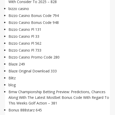
With Consider To 2025 – 828
bizzo casino
Bizzo Casino Bonus Code 794
Bizzo Casino Bonus Code 948
Bizzo Casino Pl 131
Bizzo Casino Pl 33
Bizzo Casino Pl 562
Bizzo Casino Pl 733
Bizzo Casino Promo Code 280
Blaze 249
Blaze Original Download 333
Blitz
blog
Bmw Championship Betting Preview: Predictions, Chances
Along With The Latest Mostbet Bonus Code With Regard To
This Weeks Golf Action – 381
Bonus 888starz 645