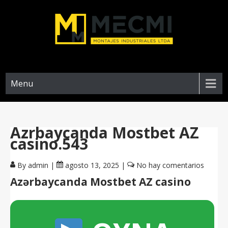
Menu
Azrbaycanda Mostbet AZ
casino.543
By admin
|
agosto 13, 2025
|
No hay comentarios
Azərbaycanda Mostbet AZ casino