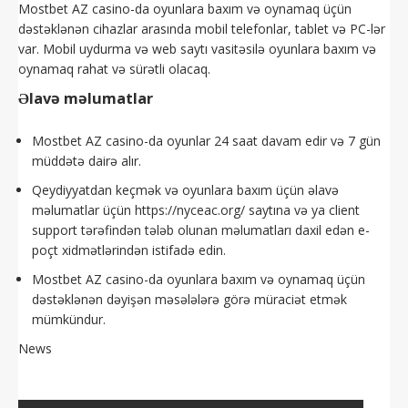
Mostbet AZ casino-da oyunlara baxım və oynamaq üçün
dəstəklənən cihazlar arasında mobil telefonlar, tablet və PC-lər
var. Mobil uydurma və web saytı vasitəsilə oyunlara baxım və
oynamaq rahat və sürətli olacaq.
Əlavə məlumatlar
Mostbet AZ casino-da oyunlar 24 saat davam edir və 7 gün
müddətə dairə alır.
Qeydiyyatdan keçmək və oyunlara baxım üçün əlavə
məlumatlar üçün https://nyceac.org/ saytına və ya client
support tərəfindən tələb olunan məlumatları daxil edən e-
poçt xidmətlərindən istifadə edin.
Mostbet AZ casino-da oyunlara baxım və oynamaq üçün
dəstəklənən dəyişən məsələlərə görə müraciət etmək
mümkündur.
News
Navegación
de