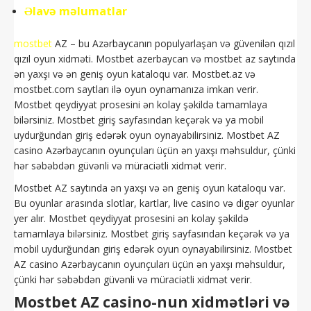
Əlavə məlumatlar
mostbet
AZ – bu Azərbaycanın populyarlaşan və güvenilən qızıl
qızıl oyun xidməti. Mostbet azerbaycan və mostbet az saytında
ən yaxşı və ən geniş oyun kataloqu var. Mostbet.az və
mostbet.com saytları ilə oyun oynamanıza imkan verir.
Mostbet qeydiyyat prosesini ən kolay şəkildə tamamlaya
bilərsiniz. Mostbet giriş sayfasından keçərək və ya mobil
uydurğundan giriş edərək oyun oynayabilirsiniz. Mostbet AZ
casino Azərbaycanın oyunçuları üçün ən yaxşı məhsuldur, çünki
hər səbəbdən güvənli və müraciətli xidmət verir.
Mostbet AZ saytında ən yaxşı və ən geniş oyun kataloqu var.
Bu oyunlar arasında slotlar, kartlar, live casino və digər oyunlar
yer alır. Mostbet qeydiyyat prosesini ən kolay şəkildə
tamamlaya bilərsiniz. Mostbet giriş sayfasından keçərək və ya
mobil uydurğundan giriş edərək oyun oynayabilirsiniz. Mostbet
AZ casino Azərbaycanın oyunçuları üçün ən yaxşı məhsuldur,
çünki hər səbəbdən güvənli və müraciətli xidmət verir.
Mostbet AZ casino-nun xidmətləri və