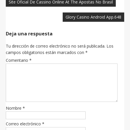
Site Oficial De Cassino Online At The Apostas No Brasil
entradas
Glory Casino Android App.648
Deja una respuesta
Tu dirección de correo electrónico no será publicada.
Los
campos obligatorios están marcados con
*
Comentario
*
Nombre
*
Correo electrónico
*