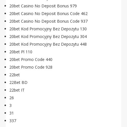
20bet Casino No Deposit Bonus 979
20bet Casino No Deposit Bonus Code 462
20bet Casino No Deposit Bonus Code 937
20bet Kod Promocyjny Bez Depozytu 130
20bet Kod Promocyjny Bez Depozytu 304
20bet Kod Promocyjny Bez Depozytu 448
20bet Pl 110
20bet Promo Code 440
20bet Promo Code 928
22bet
22Bet BD
22bet IT
26
3
31
337