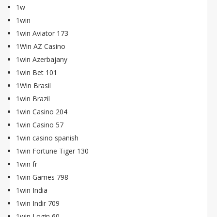
1w
1win
1win Aviator 173
1Win AZ Casino
1win Azerbajany
1win Bet 101
1Win Brasil
1win Brazil
1win Casino 204
1win Casino 57
1win casino spanish
1win Fortune Tiger 130
1win fr
1win Games 798
1win India
1win Indir 709
1win Login 60