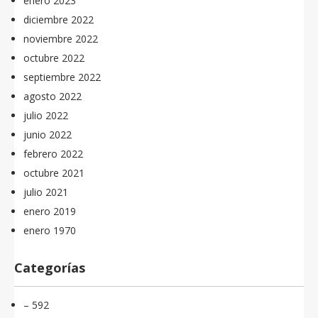
enero 2023
diciembre 2022
noviembre 2022
octubre 2022
septiembre 2022
agosto 2022
julio 2022
junio 2022
febrero 2022
octubre 2021
julio 2021
enero 2019
enero 1970
Categorías
– 592