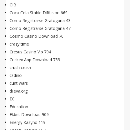
CIB
Coca Cola Stable Diffusion 669
Como Registrarse Gratogana 43
Como Registrarse Gratogana 47
Cosmo Casino Download 70
crazy time
Cresus Casino Vip 794
Crickex App Download 753
crush crush
csdino
cunt wars
dileva.org
EC
Education
Ekbet Download 909
Energy Kasyno 119