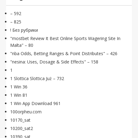
– 592
– 825
! Без рубрики
"mostbet Review It Best Online Sports Wagering Site In
Malta" – 80
"nba Odds, Betting Ranges & Point Distributes" – 426
"nesina: Uses, Dosage & Side Effects" – 158
1
1 Slottica Slottica Już – 732
1 Win 36
1 Win 81
1 Win App Download 961
100orpheu.com
10170_sat
10200_sat2
10390_sat