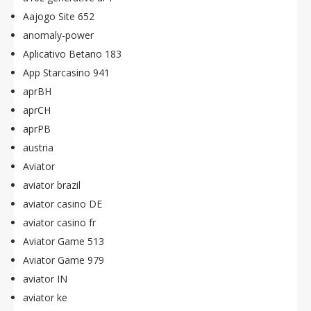
Aajogo Site 652
anomaly-power
Aplicativo Betano 183
App Starcasino 941
aprBH
aprCH
aprPB
austria
Aviator
aviator brazil
aviator casino DE
aviator casino fr
Aviator Game 513
Aviator Game 979
aviator IN
aviator ke