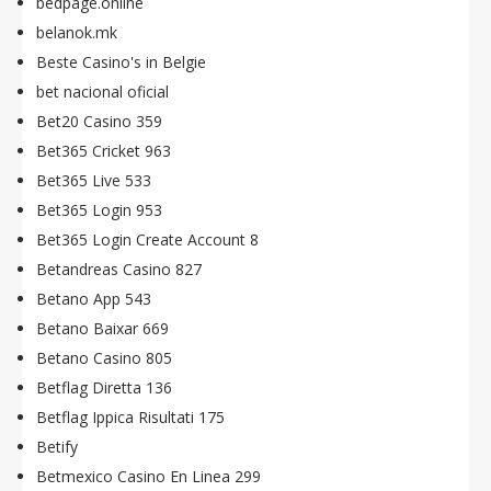
bedpage.online
belanok.mk
Beste Casino's in Belgie
bet nacional oficial
Bet20 Casino 359
Bet365 Cricket 963
Bet365 Live 533
Bet365 Login 953
Bet365 Login Create Account 8
Betandreas Casino 827
Betano App 543
Betano Baixar 669
Betano Casino 805
Betflag Diretta 136
Betflag Ippica Risultati 175
Betify
Betmexico Casino En Linea 299