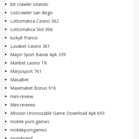
list crawler orlando
Listcrawler san diego
Lottomatica Casino 362
Lottomatica Slot 906
lucky8 France
Luvabet Casino 361
Major Sport Baixar Apk 339
Maribet casino TR
Marjosport 761
Masalbet
Maximabet Bonus 916
mini-review
Mini-reviews
Mission Uncrossable Game Download Apk 693
mobile porn games
mobileporngames
mombrand