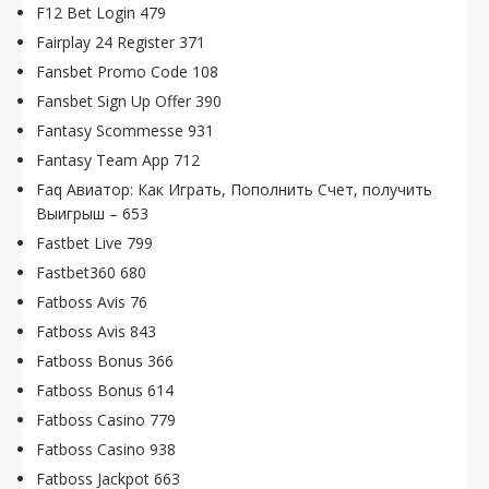
F12 Bet Login 479
Fairplay 24 Register 371
Fansbet Promo Code 108
Fansbet Sign Up Offer 390
Fantasy Scommesse 931
Fantasy Team App 712
Faq Авиатор: Как Играть, Пополнить Счет, получить
Выигрыш – 653
Fastbet Live 799
Fastbet360 680
Fatboss Avis 76
Fatboss Avis 843
Fatboss Bonus 366
Fatboss Bonus 614
Fatboss Casino 779
Fatboss Casino 938
Fatboss Jackpot 663