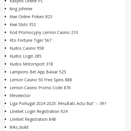
Kasyno Online PL
king johnnie
Kiwi Online Pokies 823
Kiwi Slots 352
Kod Promocyjny Lemon Casino 210
Kto Fortune Tiger 567
Kudos Casino 958
Kudos Login 285
Kudos Motorsport 318
Lampions Bet App Baixar 525
Lemon Casino 50 Free Spins 888
Lemon Casino Promo Code 876
lifeselector
Liga Portugal 2024 2025: Résultats Actu But" – 391
Linebet Login Registration 924
Linebet Registration 848
links_build