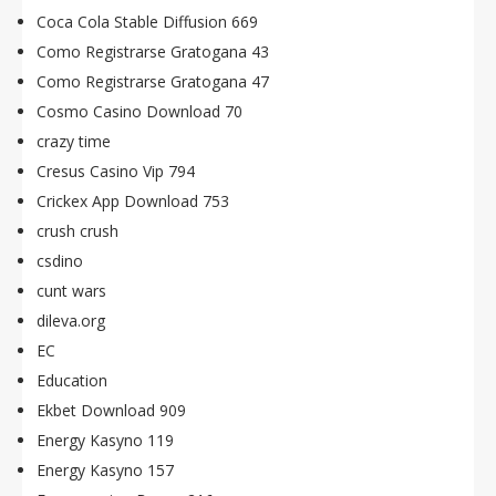
Coca Cola Stable Diffusion 669
Como Registrarse Gratogana 43
Como Registrarse Gratogana 47
Cosmo Casino Download 70
crazy time
Cresus Casino Vip 794
Crickex App Download 753
crush crush
csdino
cunt wars
dileva.org
EC
Education
Ekbet Download 909
Energy Kasyno 119
Energy Kasyno 157