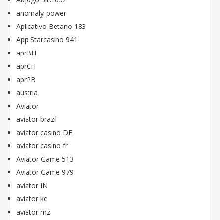
anomaly-power
Aplicativo Betano 183
App Starcasino 941
aprBH
aprCH
aprPB
austria
Aviator
aviator brazil
aviator casino DE
aviator casino fr
Aviator Game 513
Aviator Game 979
aviator IN
aviator ke
aviator mz