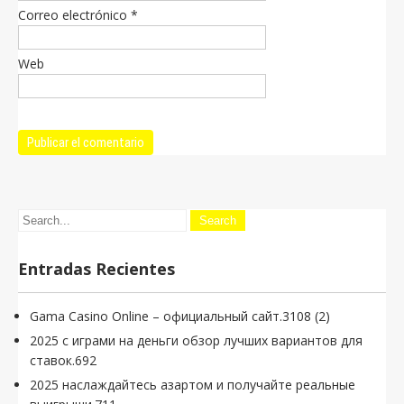
Correo electrónico
*
Web
Entradas Recientes
Gama Casino Online – официальный сайт.3108 (2)
2025 с играми на деньги обзор лучших вариантов для
ставок.692
2025 наслаждайтесь азартом и получайте реальные