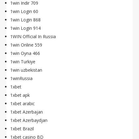
1win Indir 709
1win Login 60
1win Login 868
1win Login 914
1WIN Official In Russia
1win Online 559
1win Oyna 466
1win Turkiye
1win uzbekistan
1winRussia
1xbet
1xbet apk
1xbet arabic
1xbet Azerbajan
1xbet Azerbaydjan
1xbet Brazil
1xbet casino BD