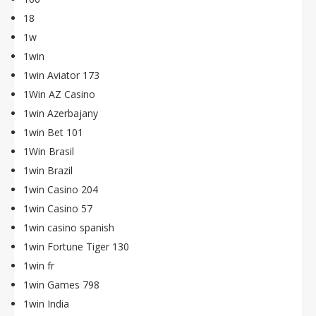
18
1w
1win
1win Aviator 173
1Win AZ Casino
1win Azerbajany
1win Bet 101
1Win Brasil
1win Brazil
1win Casino 204
1win Casino 57
1win casino spanish
1win Fortune Tiger 130
1win fr
1win Games 798
1win India