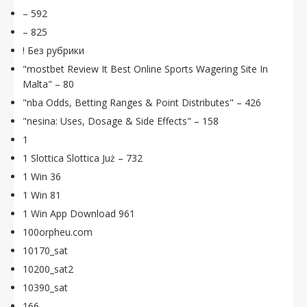
– 592
– 825
! Без рубрики
"mostbet Review It Best Online Sports Wagering Site In
Malta" – 80
"nba Odds, Betting Ranges & Point Distributes" – 426
"nesina: Uses, Dosage & Side Effects" – 158
1
1 Slottica Slottica Już – 732
1 Win 36
1 Win 81
1 Win App Download 961
100orpheu.com
10170_sat
10200_sat2
10390_sat
166