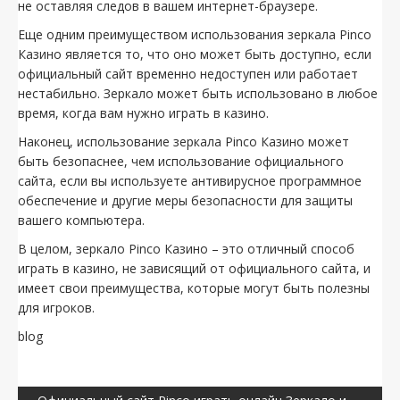
не оставляя следов в вашем интернет-браузере.
Еще одним преимуществом использования зеркала Pinco
Казино является то, что оно может быть доступно, если
официальный сайт временно недоступен или работает
нестабильно. Зеркало может быть использовано в любое
время, когда вам нужно играть в казино.
Наконец, использование зеркала Pinco Казино может
быть безопаснее, чем использование официального
сайта, если вы используете антивирусное программное
обеспечение и другие меры безопасности для защиты
вашего компьютера.
В целом, зеркало Pinco Казино – это отличный способ
играть в казино, не зависящий от официального сайта, и
имеет свои преимущества, которые могут быть полезны
для игроков.
blog
Navegación
de