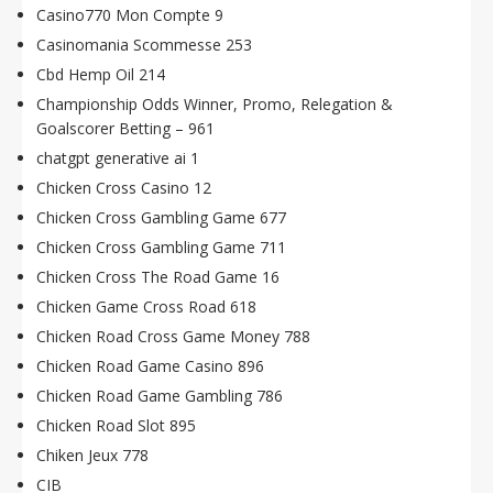
Casino770 Mon Compte 9
Casinomania Scommesse 253
Cbd Hemp Oil 214
Championship Odds Winner, Promo, Relegation &
Goalscorer Betting – 961
chatgpt generative ai 1
Chicken Cross Casino 12
Chicken Cross Gambling Game 677
Chicken Cross Gambling Game 711
Chicken Cross The Road Game 16
Chicken Game Cross Road 618
Chicken Road Cross Game Money 788
Chicken Road Game Casino 896
Chicken Road Game Gambling 786
Chicken Road Slot 895
Chiken Jeux 778
CIB