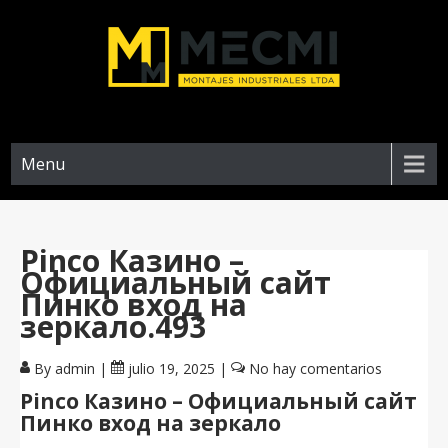
Menu
Pinco Казино –
Официальный сайт
Пинко вход на
зеркало.493
By admin
|
julio 19, 2025
|
No hay comentarios
Pinco Казино – Официальный сайт
Пинко вход на зеркало