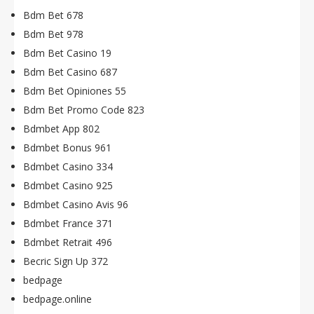
Bdm Bet 678
Bdm Bet 978
Bdm Bet Casino 19
Bdm Bet Casino 687
Bdm Bet Opiniones 55
Bdm Bet Promo Code 823
Bdmbet App 802
Bdmbet Bonus 961
Bdmbet Casino 334
Bdmbet Casino 925
Bdmbet Casino Avis 96
Bdmbet France 371
Bdmbet Retrait 496
Becric Sign Up 372
bedpage
bedpage.online