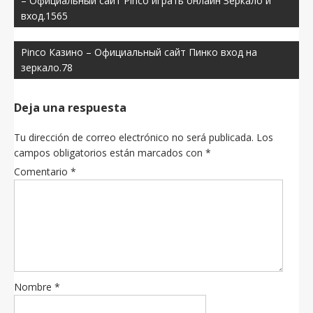
– Официальный сайт Pinco играть онлайн Зеркало и
entradas
вход.1565
Pinco Казино – Официальный сайт Пинко вход на
зеркало.78
Deja una respuesta
Tu dirección de correo electrónico no será publicada.
Los
campos obligatorios están marcados con
*
Comentario
*
Nombre
*