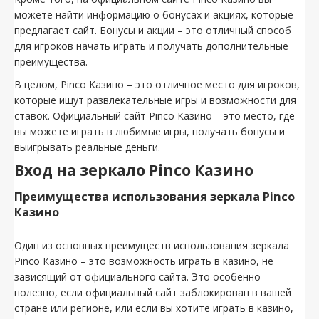
можете найти информацию о бонусах и акциях, которые
предлагает сайт. Бонусы и акции – это отличный способ
для игроков начать играть и получать дополнительные
преимущества.
В целом, Pinco Казино – это отличное место для игроков,
которые ищут развлекательные игры и возможности для
ставок. Официальный сайт Pinco Казино – это место, где
вы можете играть в любимые игры, получать бонусы и
выигрывать реальные деньги.
Вход на зеркало Pinco Казино
Преимущества использования зеркала Pinco
Казино
Один из основных преимуществ использования зеркала
Pinco Казино – это возможность играть в казино, не
зависящий от официального сайта. Это особенно
полезно, если официальный сайт заблокирован в вашей
стране или регионе, или если вы хотите играть в казино,