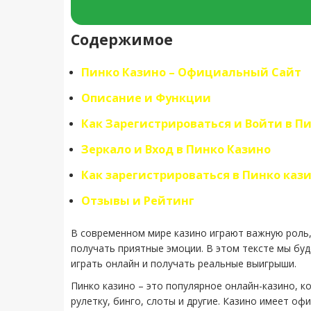
Содержимое
Пинко Казино – Официальный Сайт
Описание и Функции
Как Зарегистрироваться и Войти в П
Зеркало и Вход в Пинко Казино
Как зарегистрироваться в Пинко каз
Отзывы и Рейтинг
В современном мире казино играют важную роль,
получать приятные эмоции. В этом тексте мы бу
играть онлайн и получать реальные выигрыши.
Пинко казино – это популярное онлайн-казино, к
рулетку, бинго, слоты и другие. Казино имеет о