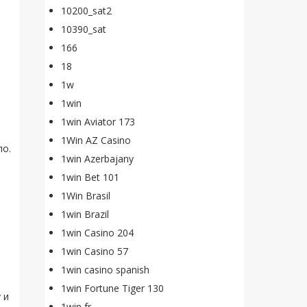
10200_sat2
10390_sat
166
18
1w
1win
1win Aviator 173
1Win AZ Casino
ло.
1win Azerbajany
1win Bet 101
1Win Brasil
1win Brazil
1win Casino 204
1win Casino 57
1win casino spanish
1win Fortune Tiger 130
 и
1win fr