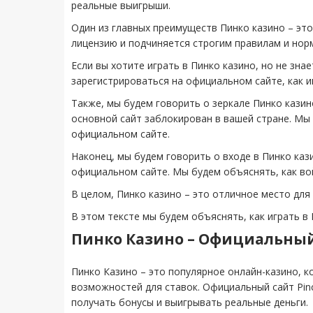
реальные выигрыши.
Один из главных преимуществ Пинко казино – это
лицензию и подчиняется строгим правилам и нор
Если вы хотите играть в Пинко казино, но не зна
зарегистрироваться на официальном сайте, как и
Также, мы будем говорить о зеркале Пинко казин
основной сайт заблокирован в вашей стране. Мы 
официальном сайте.
Наконец, мы будем говорить о входе в Пинко каз
официальном сайте. Мы будем объяснять, как войт
В целом, Пинко казино – это отличное место для
В этом тексте мы будем объяснять, как играть в 
Пинко Казино – Официальны
Пинко Казино – это популярное онлайн-казино, к
возможностей для ставок. Официальный сайт Pinc
получать бонусы и выигрывать реальные деньги.