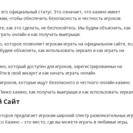
 его официальный статус. Это означает, что казино имеет
мам, чтобы обеспечить безопасность и честность игроков.
ете, как это сделать, не беспокойтесь. Мы будем объяснять, как
грать онлайн и как получать выигрыши.
о, которое позволяет игрокам играть на официальном сайте, ес
будем объяснять, как использовать зеркало и как играть на
ино, который доступен для игроков, зарегистрированных на
и в свой аккаунт и как начать играть онлайн.
 игроков, которые ищут безопасного и честного онлайн-казино.
Пинко казино, как получать выигрыши и как использовать зеркал
й Сайт
оторое предлагает игрокам широкий спектр развлекательных игр
o Казино – это место, где вы можете играть в любимые игры,