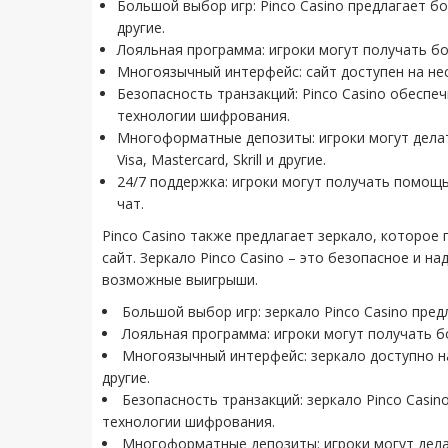
Большой выбор игр: Pinco Casino предлагает бо
другие.
Лояльная программа: игроки могут получать бо
Многоязычный интерфейс: сайт доступен на неск
Безопасность транзакций: Pinco Casino обеспе
технологии шифрования.
Многоформатные депозиты: игроки могут дела
Visa, Mastercard, Skrill и другие.
24/7 поддержка: игроки могут получать помощь
чат.
Pinco Casino также предлагает зеркало, которое
сайт. Зеркало Pinco Casino – это безопасное и н
возможные выигрыши.
Большой выбор игр: зеркало Pinco Casino пред
Лояльная программа: игроки могут получать б
Многоязычный интерфейс: зеркало доступно на 
другие.
Безопасность транзакций: зеркало Pinco Casi
технологии шифрования.
Многоформатные депозиты: игроки могут дел