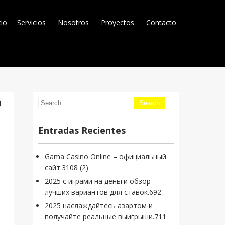
cio
Servicios
Nosotros
Proyectos
Contacto
о
Entradas Recientes
Gama Casino Online – официальный
сайт.3108 (2)
2025 с играми на деньги обзор
лучших вариантов для ставок.692
2025 наслаждайтесь азартом и
получайте реальные выигрыши.711