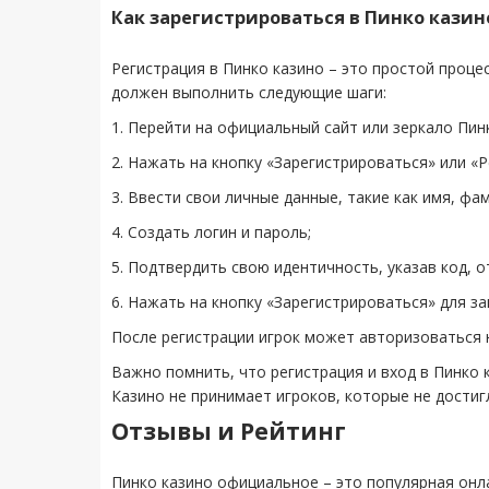
Как зарегистрироваться в Пинко казин
Регистрация в Пинко казино – это простой проце
должен выполнить следующие шаги:
1. Перейти на официальный сайт или зеркало Пин
2. Нажать на кнопку «Зарегистрироваться» или «Р
3. Ввести свои личные данные, такие как имя, фа
4. Создать логин и пароль;
5. Подтвердить свою идентичность, указав код, 
6. Нажать на кнопку «Зарегистрироваться» для з
После регистрации игрок может авторизоваться на
Важно помнить, что регистрация и вход в Пинко к
Казино не принимает игроков, которые не достиг
Отзывы и Рейтинг
Пинко казино официальное – это популярная онл