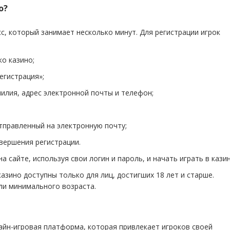
о?
сс, который занимает несколько минут. Для регистрации игрок
ко казино;
егистрация»;
милия, адрес электронной почты и телефон;
отправленный на электронную почту;
авершения регистрации.
 сайте, используя свои логин и пароль, и начать играть в казин
азино доступны только для лиц, достигших 18 лет и старше.
ли минимального возраста.
айн-игровая платформа, которая привлекает игроков своей