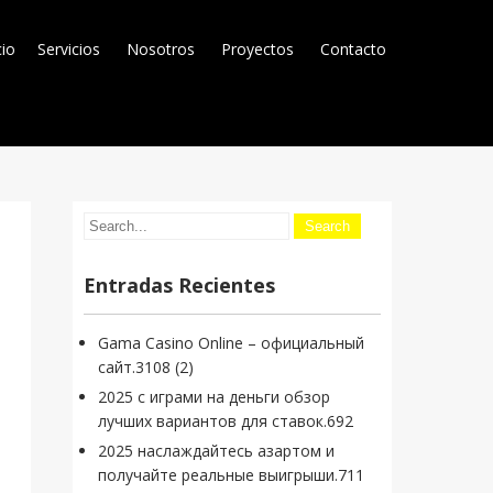
cio
Servicios
Nosotros
Proyectos
Contacto
Entradas Recientes
Gama Casino Online – официальный
сайт.3108 (2)
2025 с играми на деньги обзор
лучших вариантов для ставок.692
2025 наслаждайтесь азартом и
получайте реальные выигрыши.711