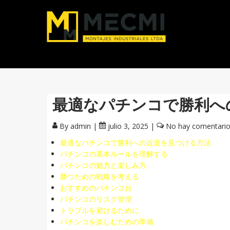
最適なパチンコで勝利へ
By admin
|
julio 3, 2025
|
No hay comentari
最適なパチンコで勝利への近道を見つける方法
パチンコの基本ルールを理解する
パチンコの魅力と楽しみ方
勝つための戦略を考える
おすすめのパチンコ台
パチンコのリスク管理
トラブルを避けるために
パチンコを楽しむための準備