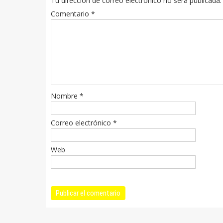
Tu dirección de correo electrónico no será publicada.
Comentario
*
Nombre
*
Correo electrónico
*
Web