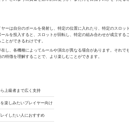
イヤーは自分のボールを発射し、特定の位置に入れたり、特定のスロッ
ボールを投入すると、スロットが回転し、特定の組み合わせが成立する
ることができるわけです。
存在し、各機種によってルールや演出が異なる場合があります。それで
種の特徴を理解することで、より楽しむことができます。
から上級者まで広く支持
開を楽しみたいプレイヤー向け
プレイしたい人におすすめ