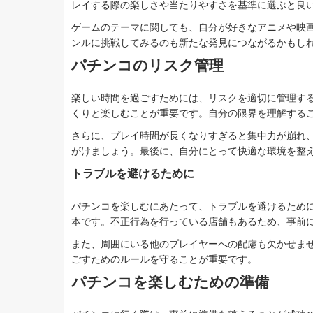
レイする際の楽しさや当たりやすさを基準に選ぶと良
ゲームのテーマに関しても、自分が好きなアニメや映
ンルに挑戦してみるのも新たな発見につながるかもし
パチンコのリスク管理
楽しい時間を過ごすためには、リスクを適切に管理す
くりと楽しむことが重要です。自分の限界を理解する
さらに、プレイ時間が長くなりすぎると集中力が崩れ
がけましょう。最後に、自分にとって快適な環境を整
トラブルを避けるために
パチンコを楽しむにあたって、トラブルを避けるため
本です。不正行為を行っている店舗もあるため、事前
また、周囲にいる他のプレイヤーへの配慮も欠かせま
ごすためのルールを守ることが重要です。
パチンコを楽しむための準備