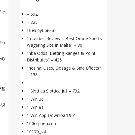
ジャ
– 592
– 825
! Без рубрики
"mostbet Review It Best Online Sports
ゆっ
Wagering Site In Malta" – 80
"nba Odds, Betting Ranges & Point
を心
Distributes" – 426
"nesina: Uses, Dosage & Side Effects"
– 158
1
が基
1 Slottica Slottica Już – 732
1 Win 36
を過
1 Win 81
1 Win App Download 961
100orpheu.com
10170_sat