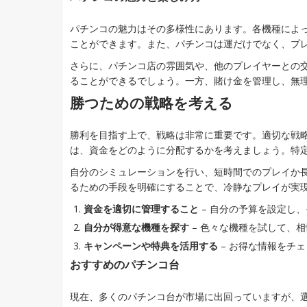
パチンコの魅力はその多様性にあります。各機種によ
ことができます。また、パチンコは運だけでなく、プ
さらに、パチンコ店の雰囲気や、他のプレイヤーとの
ることができるでしょう。一方、賭け金を管理し、無
勝つための戦略を考える
勝利を目指す上で、戦略は非常に重要です。適切な戦
は、資金をどのように分配するかを考えましょう。特
自分のシミュレーションを行い、短時間でのプレイか
るための手段を明確にすることで、冷静なプレイが実
資金を適切に管理すること
– 自分の予算を設定し
自分が得意な機種を探す
– 色々な機種を試して、
キャンペーンや特典を活用する
– お得な情報をチ
おすすめのパチンコ台
現在、多くのパチンコ台が市場に出回っていますが、