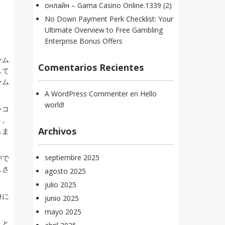
онлайн – Gama Casino Online.1339 (2)
No Down Payment Perk Checklist: Your
Ultimate Overview to Free Gambling
Enterprise Bonus Offers
ーム
Comentarios Recientes
して
ーム
A WordPress Commenter
en
Hello
world!
ンコ
う。
Archivos
しま
septiembre 2025
がで
しさ
agosto 2025
julio 2025
身に
junio 2025
mayo 2025
こと