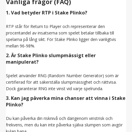
Vanliga frågor (FAQ)
1. Vad betyder RTP i Stake Plinko?
RTP står för Return to Player och representerar den
procentandel av insatserna som spelet betalar tillbaka till
spelarna på lång sikt. För Stake Plinko ligger den vanligtvis
mellan 96-98%.
2. Är Stake Plinko slumpmässigt eller
manipulerat?
Spelet använder RNG (Random Number Generator) som är
certifierad för att säkerställa slumpmässighet och rättvisa.
Dock garanterar RNG inte vinst vid varje spelrunda.
3. Kan jag påverka mina chanser att vinna i Stake
Plinko?
Du kan påverka din risknivå och därigenom vinstrisk och
frekvens, men du kan inte påverka själva slumpen som avgör
kulan bana.