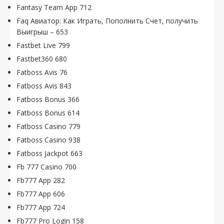
Fantasy Team App 712
Faq Авиатор: Как Играть, Пополнить Счет, получить
Выигрыш – 653
Fastbet Live 799
Fastbet360 680
Fatboss Avis 76
Fatboss Avis 843
Fatboss Bonus 366
Fatboss Bonus 614
Fatboss Casino 779
Fatboss Casino 938
Fatboss Jackpot 663
Fb 777 Casino 700
Fb777 App 282
Fb777 App 606
Fb777 App 724
Fb777 Pro Login 158