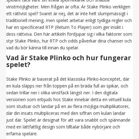
vinstmöjligheter. Men frågan är ofta: Är Stake Plinko verkligen
ett rättvist spel? Svaret är nej, det är inte helt slumpmässigt i
traditionell mening, men spelet arbetar enligt tydliga regler och
har en specificerad RTP (Return To Player) som ger insikt i
dess rättvisa. Den här artikeln fördjupar sig i vilka faktorer som
styr Stake Plinko, hur RTP och odds påverkar dina chanser och
vad du bör känna till innan du spelar.
Vad är Stake Plinko och hur fungerar
spelet?
Stake Plinko är baserat på det klassiska Plinko-konceptet, där
en kula släpps ner från toppen på en bräda full av spikar, och
sedan trillar ner i olika vinstfack längst ner. I den digitala
versionen som erbjuds hos Stake innebär detta en virtuell kula
som studsar och landar på en av flera möjliga multiplikatorer,
där din insats multipliceras med den siffran om kulan landar
just där. Spelet är designat för att vara snabbt och spännande
med en lättfattlig design som tilltalar både nybörjare och
erfarna spelare.