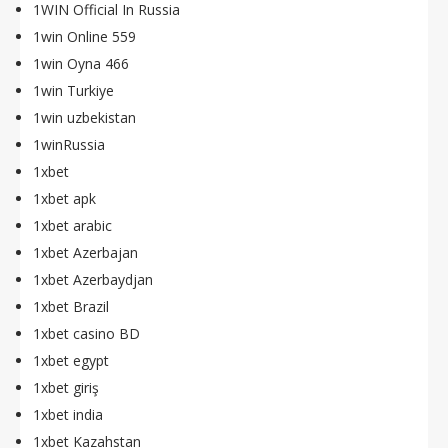
1WIN Official In Russia
1win Online 559
1win Oyna 466
1win Turkiye
1win uzbekistan
1winRussia
1xbet
1xbet apk
1xbet arabic
1xbet Azerbajan
1xbet Azerbaydjan
1xbet Brazil
1xbet casino BD
1xbet egypt
1xbet giriş
1xbet india
1xbet Kazahstan