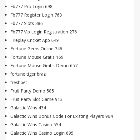
Fb777 Pro Login 698
Fb777 Register Login 768
Fb777 Slots 386
Fb777 Vip Login Registration 276
Fireplay Cricket App 649
Fortune Gems Online 746
Fortune Mouse Gratis 169
Fortune Mouse Gratis Demo 657
fortune tiger brazil
freshbet
Fruit Party Demo 585
Fruit Party Slot Game 913
Galactic Wins 434
Galactic Wins Bonus Code For Existing Players 964
Galactic Wins Casino 554
Galactic Wins Casino Login 695