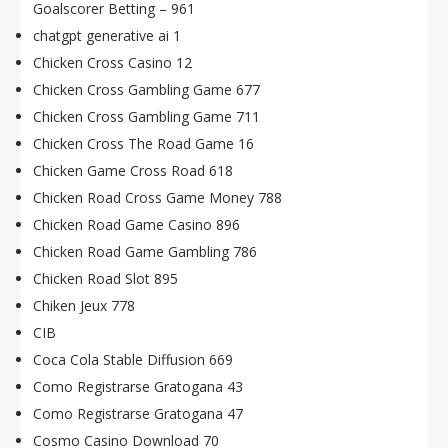
Goalscorer Betting – 961
chatgpt generative ai 1
Chicken Cross Casino 12
Chicken Cross Gambling Game 677
Chicken Cross Gambling Game 711
Chicken Cross The Road Game 16
Chicken Game Cross Road 618
Chicken Road Cross Game Money 788
Chicken Road Game Casino 896
Chicken Road Game Gambling 786
Chicken Road Slot 895
Chiken Jeux 778
CIB
Coca Cola Stable Diffusion 669
Como Registrarse Gratogana 43
Como Registrarse Gratogana 47
Cosmo Casino Download 70