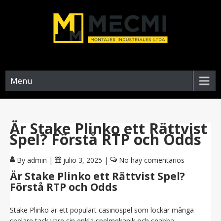
Menu
Är Stake Plinko ett Rättvist
Spel? Förstå RTP och Odds
By admin
|
julio 3, 2025
|
No hay comentarios
Är Stake Plinko ett Rättvist Spel?
Förstå RTP och Odds
Stake Plinko är ett populärt casinospel som lockar många
spelare tack vare sin enkla spelmekanik och snabba