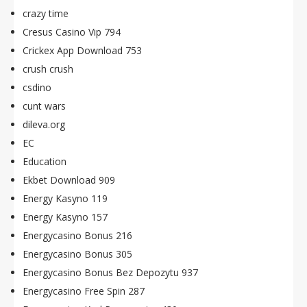
crazy time
Cresus Casino Vip 794
Crickex App Download 753
crush crush
csdino
cunt wars
dileva.org
EC
Education
Ekbet Download 909
Energy Kasyno 119
Energy Kasyno 157
Energycasino Bonus 216
Energycasino Bonus 305
Energycasino Bonus Bez Depozytu 937
Energycasino Free Spin 287