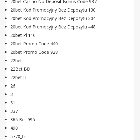
20bet Casino No Deposit Bonus Code 937
20bet Kod Promocyjny Bez Depozytu 130
20bet Kod Promocyjny Bez Depozytu 304
20bet Kod Promocyjny Bez Depozytu 448
20bet Pl 110
20bet Promo Code 440
20bet Promo Code 928
22bet
22Bet BD
22bet IT
26
3
31
337
365 Bet 995
490
5770_tr