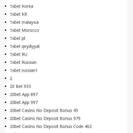
1xbet Korea
1xbet KR
1xbet malaysia
1xbet Morocco
1xbet pt
1xbet qeydiyyat
1xbet RU
1xbet Russian
1xbet russian1
2
20 Bet 933
20bet App 897
20bet App 997
20bet Casino No Deposit Bonus 45
20bet Casino No Deposit Bonus 979
20bet Casino No Deposit Bonus Code 462