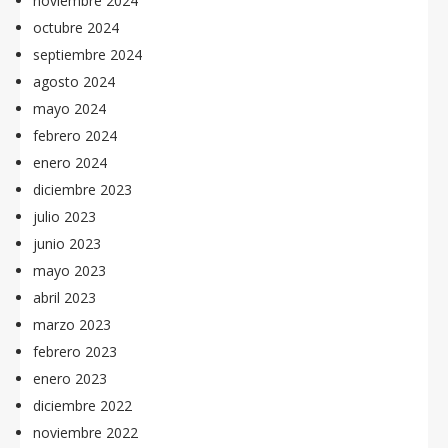
noviembre 2024
octubre 2024
septiembre 2024
agosto 2024
mayo 2024
febrero 2024
enero 2024
diciembre 2023
julio 2023
junio 2023
mayo 2023
abril 2023
marzo 2023
febrero 2023
enero 2023
diciembre 2022
noviembre 2022