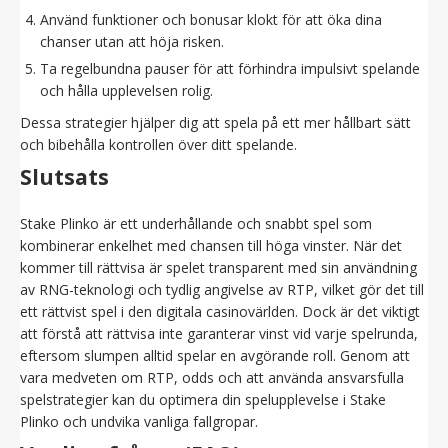
Använd funktioner och bonusar klokt för att öka dina
chanser utan att höja risken.
Ta regelbundna pauser för att förhindra impulsivt spelande
och hålla upplevelsen rolig.
Dessa strategier hjälper dig att spela på ett mer hållbart sätt
och bibehålla kontrollen över ditt spelande.
Slutsats
Stake Plinko är ett underhållande och snabbt spel som
kombinerar enkelhet med chansen till höga vinster. När det
kommer till rättvisa är spelet transparent med sin användning
av RNG-teknologi och tydlig angivelse av RTP, vilket gör det till
ett rättvist spel i den digitala casinovärlden. Dock är det viktigt
att förstå att rättvisa inte garanterar vinst vid varje spelrunda,
eftersom slumpen alltid spelar en avgörande roll. Genom att
vara medveten om RTP, odds och att använda ansvarsfulla
spelstrategier kan du optimera din spelupplevelse i Stake
Plinko och undvika vanliga fallgropar.