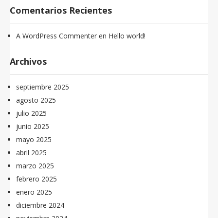
Comentarios Recientes
A WordPress Commenter
en
Hello world!
Archivos
septiembre 2025
agosto 2025
julio 2025
junio 2025
mayo 2025
abril 2025
marzo 2025
febrero 2025
enero 2025
diciembre 2024