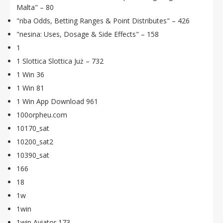
Malta" – 80
"nba Odds, Betting Ranges & Point Distributes" – 426
"nesina: Uses, Dosage & Side Effects" – 158
1
1 Slottica Slottica Już – 732
1 Win 36
1 Win 81
1 Win App Download 961
100orpheu.com
10170_sat
10200_sat2
10390_sat
166
18
1w
1win
1win Aviator 173