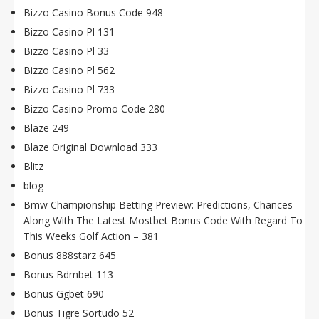
Bizzo Casino Bonus Code 948
Bizzo Casino Pl 131
Bizzo Casino Pl 33
Bizzo Casino Pl 562
Bizzo Casino Pl 733
Bizzo Casino Promo Code 280
Blaze 249
Blaze Original Download 333
Blitz
blog
Bmw Championship Betting Preview: Predictions, Chances
Along With The Latest Mostbet Bonus Code With Regard To
This Weeks Golf Action – 381
Bonus 888starz 645
Bonus Bdmbet 113
Bonus Ggbet 690
Bonus Tigre Sortudo 52