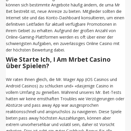
können sich bestimmte Angebote häufig ändern, de uma Mr
Bet bestrebt ist, neue Anreize zu bieten. Mitglieder sollten die
Internet site und das Konto-Dashboard konsultieren, um einen
definitiven Leitfaden für aktuell verfügbare Promotionen in
ihrem Gebiet zu erhalten. Aufgrund der großen Anzahl von
Online-Gaming-Plattformen werden es oft über einer der
schwierigsten Aufgaben, ein zuverlässiges Online Casino mit
der höchsten Bewertung dabei.
Wie Starte Ich, I Am Mrbet Casino
über Spielen?
Wir raten Ihnen gleich, die Mr. Wager App (iOS Casinos und
Android Casinos) zu schlucken und» «dasjenige Casino in
vollem Umfang zu genießen. Während unseres Mr. Bet-Tests
hatten wir keine ernsthaften Troubles wie Verzögerungen oder
Abstürze und pass away App war ausgesprochen
reaktionsschnell und anspruchslos zu navigieren. Diese Spiele
bieten pass away höchsten Auszahlungen, können aber
extrem unvorhersehbar und volatil sein, daher ist Vorsicht
geboten. Dies ist echt ein guter Cashback-Bonus für alle