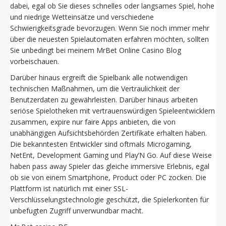
dabei, egal ob Sie dieses schnelles oder langsames Spiel, hohe
und niedrige Wetteinsätze und verschiedene
Schwierigkeitsgrade bevorzugen. Wenn Sie noch immer mehr
über die neuesten Spielautomaten erfahren möchten, sollten
Sie unbedingt bei meinem MrBet Online Casino Blog
vorbeischauen.
Darüber hinaus ergreift die Spielbank alle notwendigen
technischen Maßnahmen, um die Vertraulichkeit der
Benutzerdaten zu gewährleisten. Darüber hinaus arbeiten
seriöse Spielotheken mit vertrauenswürdigen Spieleentwicklern
zusammen, expire nur faire Apps anbieten, die von
unabhängigen Aufsichtsbehörden Zertifikate erhalten haben.
Die bekanntesten Entwickler sind oftmals Microgaming,
NetEnt, Development Gaming und Play’N Go. Auf diese Weise
haben pass away Spieler das gleiche immersive Erlebnis, egal
ob sie von einem Smartphone, Product oder PC zocken. Die
Plattform ist natürlich mit einer SSL-
Verschlüsselungstechnologie geschützt, die Spielerkonten für
unbefugten Zugriff unverwundbar macht.