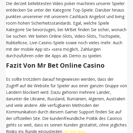
Die derzeit beliebtesten Video poker machines unserer Spieler
entdecken Sie unter der Kategorie Top-Spiele. Darüber hinaus
punkten unsereiner mit unserem Cashback Angebot und living
room hohen Sicherheitsstandards. Egal, welche Spiele
Kategorie Sie bevorzugen, bei MrBet finden Sie sicher, wonach
Sie suchen. Wir bieten Online-Slots, Video-Slots, Tischspiele,
Rubbellose, Live-Casino-Spiele sowie noch vieles mehr. Auch
mit der mobile App ist» «sera möglich, Zahlungen
durchzuführen oder die Apps als Demo zu spielen.
Fazit Von Mr Bet Online Casino
Es sollte trotzdem darauf hingewiesen werden, dass der
Zugriff auf die Website für Spieler aus einer ganzen Gruppe von
Ländern blockiert wird. Dazu gehören mehrere Länder,
darunter die Ukraine, Russland, Rumänien, Algerien, Australien
und viele andere. Alle verfügbaren Methoden der
Kommunikation durch diesem Gamer Support finden Sie auf
der offiziellen Site. Die kundenfreundliche Politik des Casinos
gehts so weit, dass es seinen Kunden gestattet, ohne jegliches
Risiko ins Runde einzusteigen
mr bet app
.