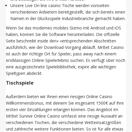
Unsere Live On line casino Tische werden vonseiten
verschiedenen Anbietern bereitgestellt, die sich bereits einen
Namen in der Glücksspiele Industriebranche gemacht haben.
Wenn Sie das modernes mobiles Gizmo mit Android und iOS
haben, können Sie die Software herunterladen. Die offizielle
Seite beschreibt inside den» «entsprechenden Abschnitten
ausführlich, wie der Download-Vorgang abläuft. MrBet Casino
ist auch der richtige Ort für Spieler, pass away nach einem
erstklassigen Online-Spielerlebnis suchen. Es verfügt über noch
eine ausgezeichnete Spielebibliothek, expire alle wichtigen
Spieltypen abdeckt.
Tischspiele
Außerdem bieten wir Ihnen einen riesigen Online Casino
Willkommensbonus, mit deinem Sie insgesamt 1500€ auf Ihre
ersten vier Einzahlungen erlangen können. Das Angebot im
MrBet Survive Online Casino umfasst eine riesige Auswahl an
verschiedenen Tischen, die verschiedene Wetteinsatzgrößen
und zahlreiche weitere Funktionen bieten. So ist für alle etwas