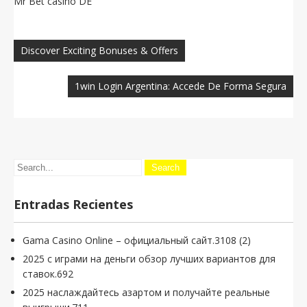
Mr Bet casino DE
Navegación
de
Discover Exciting Bonuses & Offers
entradas
1win Login Argentina: Accede De Forma Segura
Entradas Recientes
Gama Casino Online – официальный сайт.3108 (2)
2025 с играми на деньги обзор лучших вариантов для
ставок.692
2025 наслаждайтесь азартом и получайте реальные