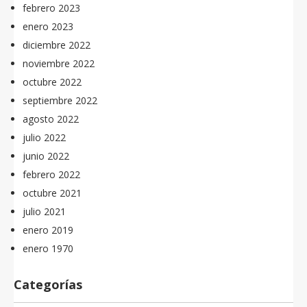
febrero 2023
enero 2023
diciembre 2022
noviembre 2022
octubre 2022
septiembre 2022
agosto 2022
julio 2022
junio 2022
febrero 2022
octubre 2021
julio 2021
enero 2019
enero 1970
Categorías