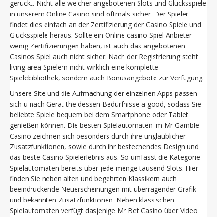
gerückt. Nicht alle welcher angebotenen Slots und Glücksspiele
in unserem Online Casino sind oftmals sicher. Der Spieler
findet dies einfach an der Zertifizierung der Casino Spiele und
Glücksspiele heraus. Sollte ein Online casino Spiel Anbieter
wenig Zertifizierungen haben, ist auch das angebotenen
Casinos Spiel auch nicht sicher. Nach der Registrierung steht
living area Spielern nicht wirklich eine komplette
Spielebibliothek, sondern auch Bonusangebote zur Verfügung.
Unsere Site und die Aufmachung der einzelnen Apps passen
sich u nach Gerät the dessen Bedürfnisse a good, sodass Sie
beliebte Spiele bequem bei dem Smartphone oder Tablet
genießen können. Die besten Spielautomaten im Mr Gamble
Casino zeichnen sich besonders durch ihre unglaublichen
Zusatzfunktionen, sowie durch ihr bestechendes Design und
das beste Casino Spielerlebnis aus. So umfasst die Kategorie
Spielautomaten bereits über jede menge tausend Slots. Hier
finden Sie neben alten und begehrten Klassikern auch
beeindruckende Neuerscheinungen mit überragender Grafik
und bekannten Zusatzfunktionen. Neben klassischen
Spielautomaten verfügt dasjenige Mr Bet Casino über Video