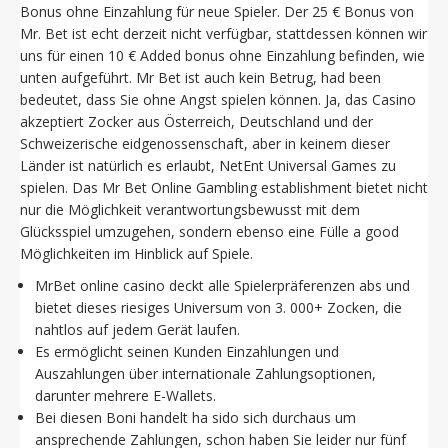
Bonus ohne Einzahlung für neue Spieler. Der 25 € Bonus von
Mr. Bet ist echt derzeit nicht verfügbar, stattdessen können wir
uns für einen 10 € Added bonus ohne Einzahlung befinden, wie
unten aufgeführt. Mr Bet ist auch kein Betrug, had been
bedeutet, dass Sie ohne Angst spielen können. Ja, das Casino
akzeptiert Zocker aus Österreich, Deutschland und der
Schweizerische eidgenossenschaft, aber in keinem dieser
Länder ist natürlich es erlaubt, NetEnt Universal Games zu
spielen. Das Mr Bet Online Gambling establishment bietet nicht
nur die Möglichkeit verantwortungsbewusst mit dem
Glücksspiel umzugehen, sondern ebenso eine Fülle a good
Möglichkeiten im Hinblick auf Spiele.
MrBet online casino deckt alle Spielerpräferenzen abs und
bietet dieses riesiges Universum von 3. 000+ Zocken, die
nahtlos auf jedem Gerät laufen.
Es ermöglicht seinen Kunden Einzahlungen und
Auszahlungen über internationale Zahlungsoptionen,
darunter mehrere E-Wallets.
Bei diesen Boni handelt ha sido sich durchaus um
ansprechende Zahlungen, schon haben Sie leider nur fünf