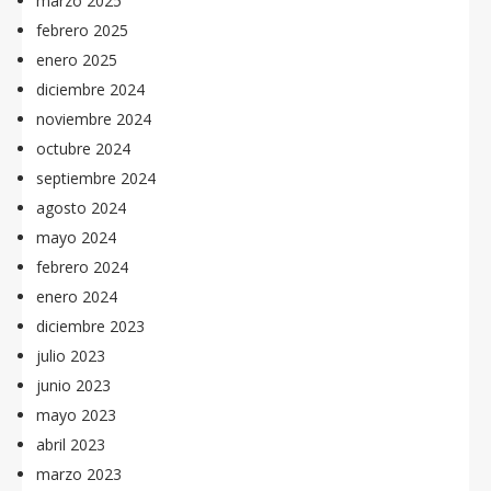
marzo 2025
febrero 2025
enero 2025
diciembre 2024
noviembre 2024
octubre 2024
septiembre 2024
agosto 2024
mayo 2024
febrero 2024
enero 2024
diciembre 2023
julio 2023
junio 2023
mayo 2023
abril 2023
marzo 2023