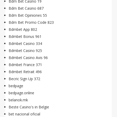
Bdm Bet Casino 19
Bdm Bet Casino 687
Bdm Bet Opiniones 55
Bdm Bet Promo Code 823
Bdmbet App 802
Bdmbet Bonus 961
Bdmbet Casino 334
Bdmbet Casino 925
Bdmbet Casino Avis 96
Bdmbet France 371
Bdmbet Retrait 496
Becric Sign Up 372
bedpage
bedpage.online
belanok.mk
Beste Casino's in Belgie
bet nacional oficial