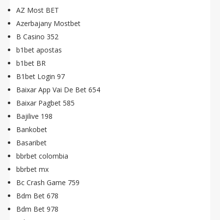
AZ Most BET
Azerbajany Mostbet
B Casino 352
b1bet apostas
b1bet BR
B1bet Login 97
Baixar App Vai De Bet 654
Baixar Pagbet 585
Bajilive 198
Bankobet
Basaribet
bbrbet colombia
bbrbet mx
Bc Crash Game 759
Bdm Bet 678
Bdm Bet 978