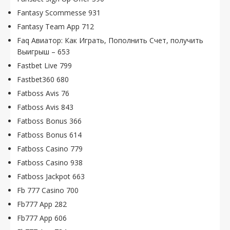
Fantasy Scommesse 931
Fantasy Team App 712
Faq Авиатор: Как Играть, Пополнить Счет, получить
Выигрыш – 653
Fastbet Live 799
Fastbet360 680
Fatboss Avis 76
Fatboss Avis 843
Fatboss Bonus 366
Fatboss Bonus 614
Fatboss Casino 779
Fatboss Casino 938
Fatboss Jackpot 663
Fb 777 Casino 700
Fb777 App 282
Fb777 App 606