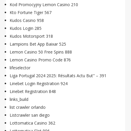
Kod Promocyjny Lemon Casino 210
Kto Fortune Tiger 567
Kudos Casino 958
Kudos Login 285
Kudos Motorsport 318
Lampions Bet App Baixar 525
Lemon Casino 50 Free Spins 888
Lemon Casino Promo Code 876
lifeselector
Liga Portugal 2024 2025: Résultats Actu But" – 391
Linebet Login Registration 924
Linebet Registration 848
links_build
list crawler orlando
Listcrawler san diego
Lottomatica Casino 362
Lottomatica Slot 906