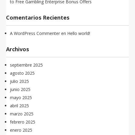
to Free Gambling Enterprise Bonus Offers
Comentarios Recientes
A WordPress Commenter
en
Hello world!
Archivos
septiembre 2025
agosto 2025
julio 2025
junio 2025
mayo 2025
abril 2025
marzo 2025
febrero 2025
enero 2025