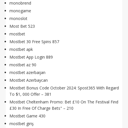
monobrend
monogame
monoslot
Most Bet 523
mostbet
Mostbet 30 Free Spins 857
mostbet apk
Mostbet App Login 889
mostbet az 90
mostbet azerbaijan
Mostbet Azerbaycan
Mostbet Bonus Code October 2024: Spost365 With Regard
To $1, 000 Offer – 381
Mostbet Cheltenham Promo: Bet £10 On The Festival Find
£30 In Free Of Charge Bets" – 210
Mostbet Game 430
mostbet giriş