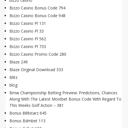
bizzo casino
Bizzo Casino Bonus Code 794
Bizzo Casino Bonus Code 948
Bizzo Casino Pl 131
Bizzo Casino Pl 33
Bizzo Casino Pl 562
Bizzo Casino Pl 733
Bizzo Casino Promo Code 280
Blaze 249
Blaze Original Download 333
Blitz
blog
Bmw Championship Betting Preview: Predictions, Chances
Along With The Latest Mostbet Bonus Code With Regard To
This Weeks Golf Action – 381
Bonus 888starz 645
Bonus Bdmbet 113