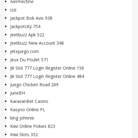
Ivermectine
izzi
Jackpot Bob Avis 938
Jackpotcity 754
Jeetbuzz Apk 522
Jeetbuzz New Account 348
jetxjuego.com
Jeux Du Poulet 571
Jili Slot 777 Login Register Online 156
Jili Slot 777 Login Register Online 484
Juego Chicken Road 269
juneBH
KaravanBet Casino
Kasyno Online PL
king johnnie
Kiwi Online Pokies 823
Kiwi Slots 352