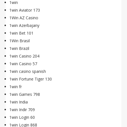
1win
1win Aviator 173
1Win AZ Casino
1win Azerbajany
1win Bet 101
1Win Brasil
1win Brazil
1win Casino 204
1win Casino 57
1win casino spanish
1win Fortune Tiger 130
1win fr
1win Games 798
1win India
1win Indir 709
1win Login 60
1win Login 868