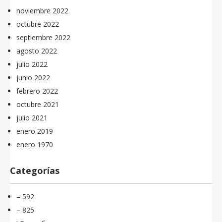
noviembre 2022
octubre 2022
septiembre 2022
agosto 2022
julio 2022
junio 2022
febrero 2022
octubre 2021
julio 2021
enero 2019
enero 1970
Categorías
– 592
– 825