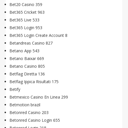
Bet20 Casino 359
Bet365 Cricket 963
Bet365 Live 533
Bet365 Login 953
Bet365 Login Create Account 8
Betandreas Casino 827
Betano App 543
Betano Baixar 669
Betano Casino 805
Betflag Diretta 136
Betflag Ippica Risultati 175
Betify
Betmexico Casino En Linea 299
Betmotion brazil
Betonred Casino 203
Betonred Casino Login 655
Betonred Login 218