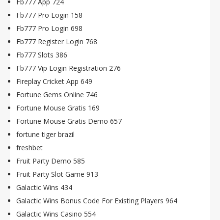
Fb777 App 724
Fb777 Pro Login 158
Fb777 Pro Login 698
Fb777 Register Login 768
Fb777 Slots 386
Fb777 Vip Login Registration 276
Fireplay Cricket App 649
Fortune Gems Online 746
Fortune Mouse Gratis 169
Fortune Mouse Gratis Demo 657
fortune tiger brazil
freshbet
Fruit Party Demo 585
Fruit Party Slot Game 913
Galactic Wins 434
Galactic Wins Bonus Code For Existing Players 964
Galactic Wins Casino 554