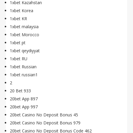
1xbet Kazahstan
1xbet Korea
1xbet KR
1xbet malaysia
1xbet Morocco
1xbet pt
1xbet qeydiyyat
1xbet RU
1xbet Russian
1xbet russian1
2
20 Bet 933
20bet App 897
20bet App 997
20bet Casino No Deposit Bonus 45
20bet Casino No Deposit Bonus 979
20bet Casino No Deposit Bonus Code 462