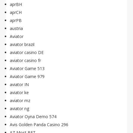
aprBH
aprCH
aprPB
austria
Aviator
aviator brazil
aviator casino DE
aviator casino fr
Aviator Game 513
Aviator Game 979
aviator IN
aviator ke
aviator mz
aviator ng
Aviator Oyna Demo 574
Avis Golden Panda Casino 296
AZ Most BET