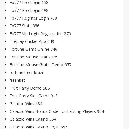
Fb777 Pro Login 158
Fb777 Pro Login 698
Fb777 Register Login 768
Fb777 Slots 386
Fb777 Vip Login Registration 276
Fireplay Cricket App 649
Fortune Gems Online 746
Fortune Mouse Gratis 169
Fortune Mouse Gratis Demo 657
fortune tiger brazil
freshbet
Fruit Party Demo 585
Fruit Party Slot Game 913
Galactic Wins 434
Galactic Wins Bonus Code For Existing Players 964
Galactic Wins Casino 554
Galactic Wins Casino Login 695