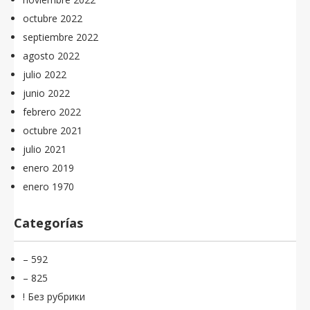
octubre 2022
septiembre 2022
agosto 2022
julio 2022
junio 2022
febrero 2022
octubre 2021
julio 2021
enero 2019
enero 1970
Categorías
– 592
– 825
! Без рубрики