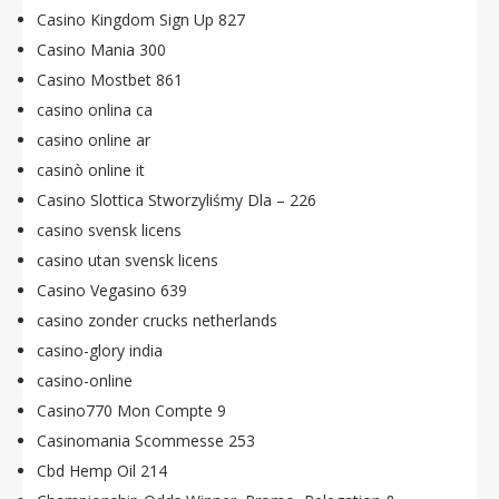
Casino Kingdom Sign Up 827
Casino Mania 300
Casino Mostbet 861
casino onlina ca
casino online ar
casinò online it
Casino Slottica Stworzyliśmy Dla – 226
casino svensk licens
casino utan svensk licens
Casino Vegasino 639
casino zonder crucks netherlands
casino-glory india
casino-online
Casino770 Mon Compte 9
Casinomania Scommesse 253
Cbd Hemp Oil 214