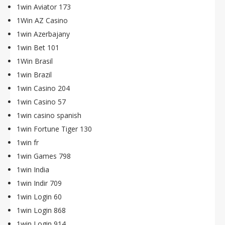
1win Aviator 173
1Win AZ Casino
1win Azerbajany
1win Bet 101
1Win Brasil
1win Brazil
1win Casino 204
1win Casino 57
1win casino spanish
1win Fortune Tiger 130
1win fr
1win Games 798
1win India
1win Indir 709
1win Login 60
1win Login 868
1win Login 914