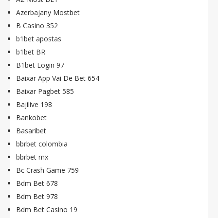
Azerbajany Mostbet
B Casino 352
b1bet apostas
b1bet BR
B1bet Login 97
Baixar App Vai De Bet 654
Baixar Pagbet 585
Bajilive 198
Bankobet
Basaribet
bbrbet colombia
bbrbet mx
Bc Crash Game 759
Bdm Bet 678
Bdm Bet 978
Bdm Bet Casino 19