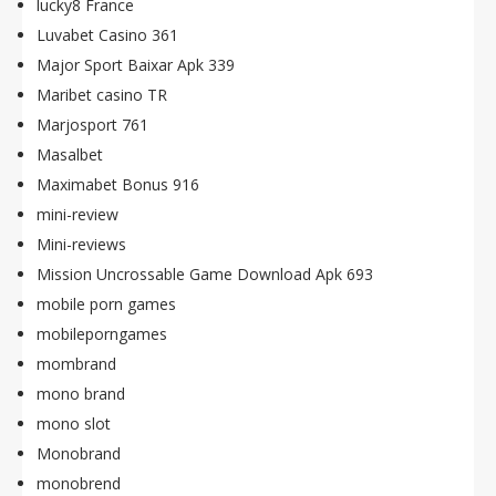
lucky8 France
Luvabet Casino 361
Major Sport Baixar Apk 339
Maribet casino TR
Marjosport 761
Masalbet
Maximabet Bonus 916
mini-review
Mini-reviews
Mission Uncrossable Game Download Apk 693
mobile porn games
mobileporngames
mombrand
mono brand
mono slot
Monobrand
monobrend