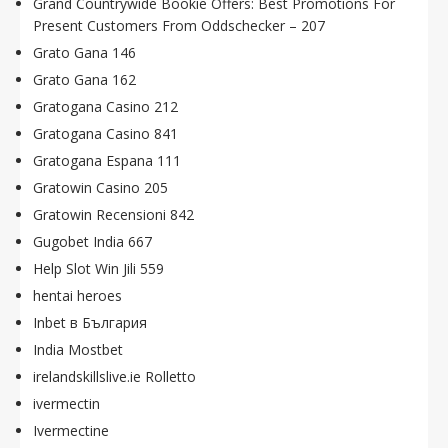
Grand Countrywide Bookie Offers: Best Promotions For
Present Customers From Oddschecker – 207
Grato Gana 146
Grato Gana 162
Gratogana Casino 212
Gratogana Casino 841
Gratogana Espana 111
Gratowin Casino 205
Gratowin Recensioni 842
Gugobet India 667
Help Slot Win Jili 559
hentai heroes
Inbet в България
India Mostbet
irelandskillslive.ie Rolletto
ivermectin
Ivermectine