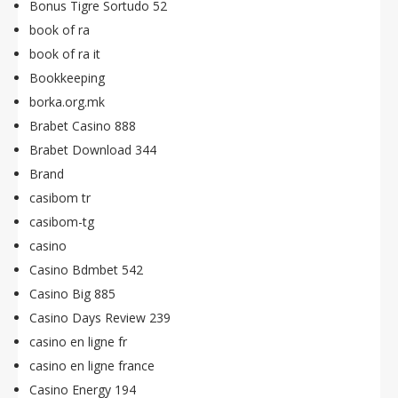
Bonus Tigre Sortudo 52
book of ra
book of ra it
Bookkeeping
borka.org.mk
Brabet Casino 888
Brabet Download 344
Brand
casibom tr
casibom-tg
casino
Casino Bdmbet 542
Casino Big 885
Casino Days Review 239
casino en ligne fr
casino en ligne france
Casino Energy 194