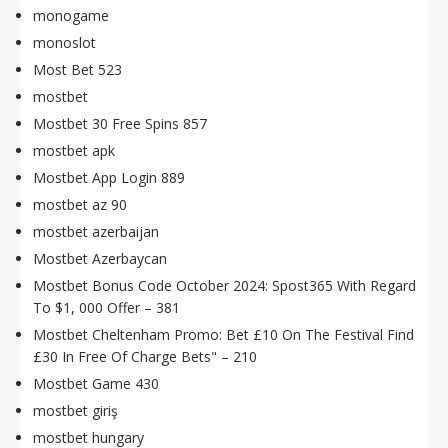
monogame
monoslot
Most Bet 523
mostbet
Mostbet 30 Free Spins 857
mostbet apk
Mostbet App Login 889
mostbet az 90
mostbet azerbaijan
Mostbet Azerbaycan
Mostbet Bonus Code October 2024: Spost365 With Regard
To $1, 000 Offer – 381
Mostbet Cheltenham Promo: Bet £10 On The Festival Find
£30 In Free Of Charge Bets" – 210
Mostbet Game 430
mostbet giriş
mostbet hungary