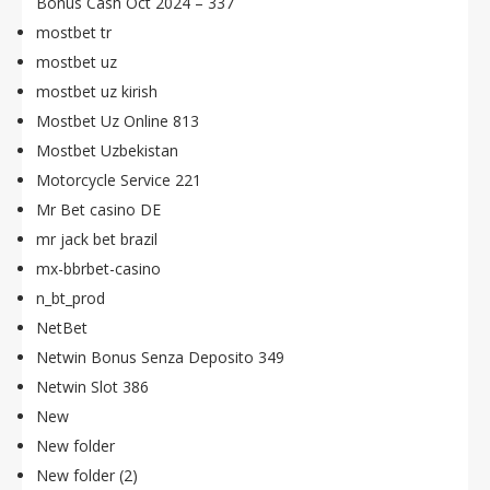
Bonus Cash Oct 2024 – 337
mostbet tr
mostbet uz
mostbet uz kirish
Mostbet Uz Online 813
Mostbet Uzbekistan
Motorcycle Service 221
Mr Bet casino DE
mr jack bet brazil
mx-bbrbet-casino
n_bt_prod
NetBet
Netwin Bonus Senza Deposito 349
Netwin Slot 386
New
New folder
New folder (2)