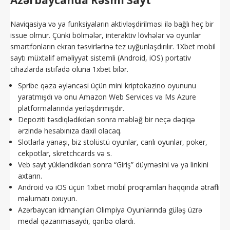
Azərbaycanda Rəsmi Sayt
Naviqasiya və ya funksiyaların aktivləşdirilməsi ilə bağlı heç bir
issue olmur. Çünki bölmələr, interaktiv lövhələr və oyunlar
smartfonların ekran təsvirlərinə tez uyğunlaşdırılır. 1Xbet mobil
saytı müxtəlif əməliyyat sistemli (Android, iOS) portativ
cihazlarda istifadə oluna 1xbet bilər.
Spribe qəza əyləncəsi üçün mini kriptokazino oyununu
yaratmışdı və onu Amazon Web Services və Ms Azure
platformalarında yerləşdirmişdir.
Depoziti təsdiqlədikdən sonra məbləğ bir neçə dəqiqə
ərzində hesabınıza daxil olacaq.
Slotlarla yanaşı, biz stolüstü oyunlar, canlı oyunlar, poker,
cekpotlar, skretchcards və s.
Veb sayt yükləndikdən sonra “Giriş” düyməsini və ya linkini
axtarın.
Android və iOS üçün 1xbet mobil proqramları haqqında ətraflı
məlumatı oxuyun.
Azərbaycan idmançıları Olimpiya Oyunlarında güləş üzrə
medal qazanmasaydı, qəribə olardı.