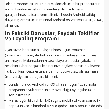
tələb etməməsidir. Bu tətbiqi yükləmək üçün bir prosedurdur,
ancaq bundan əvvəl xarici mənbələrdən tətbiqlərin
quraşdırılmasına icazə verməlisiniz. 1xbetin Android tətbiqi
düzgün işləməsi üçün minimal Android os versiyası 4. 4 (KitKat)
olmalıdır.
In Faktiki Bonuslar, Faydalı Təkliflər
Və Loyallıq Proqramı
Əgər sizdə bonusun aktivləşdirilməsi üçün “voucher”
(promokod) varsa, dərhal onu müvafiq sahəyə daxil etməyi
unutmayın. Məlumatlarınızı təsdiqləyərək, sosial şəbəkənin
hesabını 1xbet da şəxsi kabinetinizə bağlayacaqsınız. Ukrayna,
Türkiyə, Kipr, Qazaxıstanda da məhdudiyyətsiz olaraq masa
üstü versiyasını quraşdıra bilərsiniz.
Bundan əlavə, Android və iOS cihazları üçün 1xbet mobil
proqramının yüklənməsinin mövcudluğu oyunçular üçün
sorunsuz edir.
Maraq üçün bildirək ki, 1xBet giriş mobil etdikdən sonra, ilk
depozitinizdə 2 hundred AZN-ə qədər 100% bonus əldə edə