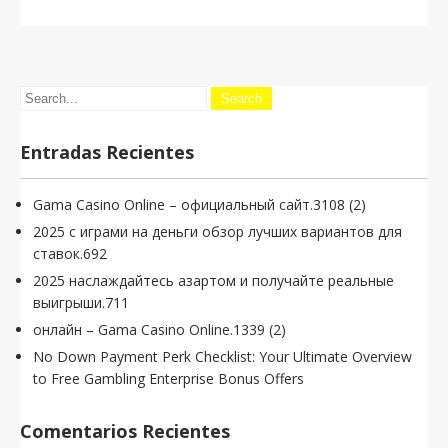
Entradas Recientes
Gama Casino Online – официальный сайт.3108 (2)
2025 с играми на деньги обзор лучших вариантов для
ставок.692
2025 наслаждайтесь азартом и получайте реальные
выигрыши.711
онлайн – Gama Casino Online.1339 (2)
No Down Payment Perk Checklist: Your Ultimate Overview
to Free Gambling Enterprise Bonus Offers
Comentarios Recientes