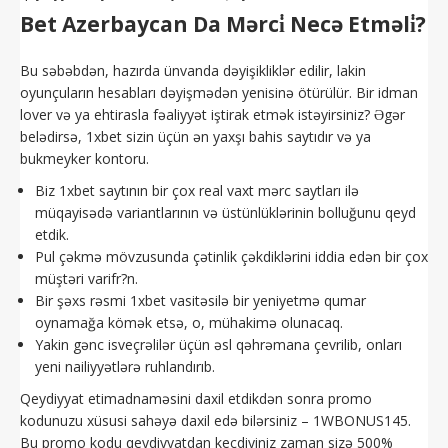
Bet Azerbaycan Da Mərci̇ Necə Etməli̇?
Bu səbəbdən, hazırda ünvanda dəyişikliklər edilir, lakin
oyunçuların hesabları dəyişmədən yenisinə ötürülür. Bir idman
lover və ya ehtirasla fəaliyyət iştirak etmək istəyirsiniz? Əgər
belədirsə, 1xbet sizin üçün ən yaxşı bahis saytıdır və ya
bukmеykеr kontoru.
Biz 1xbet saytının bir çox real vaxt mərc saytları ilə
müqayisədə variantlarının və üstünlüklərinin bolluğunu qeyd
etdik.
Pul çəkmə mövzusunda çətinlik çəkdiklərini iddia edən bir çox
müştəri varifr?n.
Bir şəxs rəsmi 1xbet vasitəsilə bir yeniyetmə qumar
oynamağa kömək etsə, o, mühakimə olunacaq.
Yakin gənc isveçrəlilər üçün əsl qəhrəmana çevrilib, onları
yeni nailiyyətlərə ruhlandırıb.
Qeydiyyat etimadnaməsini daxil etdikdən sonra promo
kodunuzu xüsusi sahəyə daxil edə bilərsiniz – 1WBONUS145.
Bu promo kodu qeydiyyatdan keçdiyiniz zaman sizə 500%