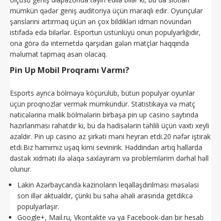
mümkün qədər geniş auditoriya üçün maraqlı edir. Oyunçular
şanslarını artırmaq üçün ən çox bildikləri idman növündən
istifadə edə bilərlər. Esportun üstünlüyü onun populyarlığıdır,
ona görə də internetdə qarşıdan gələn matçlar haqqında
məlumat tapmaq asan olacaq.
Pin Up Mobil Proqramı Varmı?
Esports ayrıca bölməyə köçürülüb, bütün populyar oyunlar
üçün proqnozlar vermək mümkündür. Statistikaya və matç
nəticələrinə malik bölmələrin birbaşa pin up casino saytında
hazırlanması rahatdır ki, bu da hadisələrin təhlili üçün vaxtı xeyli
azaldır. Pin up casino az şirkəti məni heyran etdi.20 nəfər iştirak
etdi.Biz hamımız uşaq kimi sevinirik. Həddindən artıq hallarda
dəstək xidməti ilə əlaqə saxlayıram və problemlərim dərhal həll
olunur.
Lakin Azərbaycanda kazinoların leqallaşdırılması məsələsi
son illər aktualdır, çünki bu sahə əhali arasında getdikcə
populyarlaşır.
Google+, Mail.ru, Vkontakte və ya Facebook-dan bir hesab