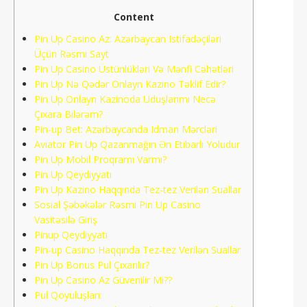
Content
Pin Up Casino Az: Azərbaycan Istifadəçiləri
Üçün Rəsmi Sayt
Pin Up Casino Üstünlükləri Və Mənfi Cəhətləri
Pin Up Nə Qədər Onlayn Kazino Təklif Edir?
Pin Up Onlayn Kazinoda Uduşlarımı Necə
Çıxara Bilərəm?
Pin-up Bet: Azərbaycanda Idman Mərcləri
Aviator Pin Up Qazanmağın Ən Etibarlı Yoludur
Pin Up Mobil Proqramı Varmı?
Pin Up Qeydiyyatı
Pin Up Kazino Haqqında Tez-tez Verilən Suallar
Sosial Şəbəkələr Rəsmi Pin Up Casino
Vasitəsilə Giriş
Pinup Qeydiyyatı
Pin-up Casino Haqqında Tez-tez Verilən Suallar
Pin Up Bonus Pul Çıxarılır?
Pin Up Casino Az Güvenilir Mi??
Pul Qoyuluşları: