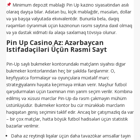
Minimum depozit məbləği Pin Up kazino siyasətindən asılı
olaraq dəyişə bilər. Adətən bu, kiçik məbləğdir, məsələn, dollar
və ya başqa valyutada ekvivalentdir. Bununla belə, dəqiq
rəqəmləri öyrənmək üçün kazinonun rəsmi saytına daxil olmaq
və ya dəstək xidməti ilə əlaqə saxlamaq tövsiyə olunur.
Pin Up Casino Az: Azərbaycan
Istifadəçiləri Üçün Rəsmi Sayt
Pin-Up saylı bukmeker kontorundakı matçların siyahısı digər
bukmeker kontorlarından heç bir şəkildə fərqlənmir. O,
keyfiyyətcə formalaşır və oyunçulara müxtəlif mərc
strategiyalarını həyata keçirməyə imkan verir. Məşhur futbol
qarşıdurmaları üçün təxminən min yarım seçim verilir. Kombinə
edilmiş və xüsusi mərclər Pin-Up-də rəsm çəkməyin mühüm
üstünlüyüdür. Bukmeker kontor bu cür mürəkkəb mərclərin
həqiqətən geniş seçimini təklif edir. Ancaq bir çatışmazlıq da var
– bir çox matçlar, hətta böyük futbol hadisələri üçün statistik
bazarlar verilmir.
Daha az reytinqli liqalar üçün daha təvazökar əmsallar təyin