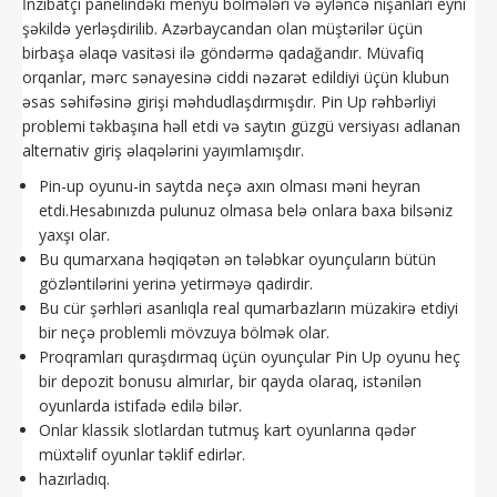
İnzibatçı panelindəki menyu bölmələri və əyləncə nişanları eyni
şəkildə yerləşdirilib. Azərbaycandan olan müştərilər üçün
birbaşa əlaqə vasitəsi ilə göndərmə qadağandır. Müvafiq
orqanlar, mərc sənayesinə ciddi nəzarət edildiyi üçün klubun
əsas səhifəsinə girişi məhdudlaşdırmışdır. Pin Up rəhbərliyi
problemi təkbaşına həll etdi və saytın güzgü versiyası adlanan
alternativ giriş əlaqələrini yayımlamışdır.
Pin-up oyunu-in saytda neçə axın olması məni heyran
etdi.Hesabınızda pulunuz olmasa belə onlara baxa bilsəniz
yaxşı olar.
Bu qumarxana həqiqətən ən tələbkar oyunçuların bütün
gözləntilərini yerinə yetirməyə qadirdir.
Bu cür şərhləri asanlıqla real qumarbazların müzakirə etdiyi
bir neçə problemli mövzuya bölmək olar.
Proqramları quraşdırmaq üçün oyunçular Pin Up oyunu heç
bir depozit bonusu almırlar, bir qayda olaraq, istənilən
oyunlarda istifadə edilə bilər.
Onlar klassik slotlardan tutmuş kart oyunlarına qədər
müxtəlif oyunlar təklif edirlər.
hazırladıq.