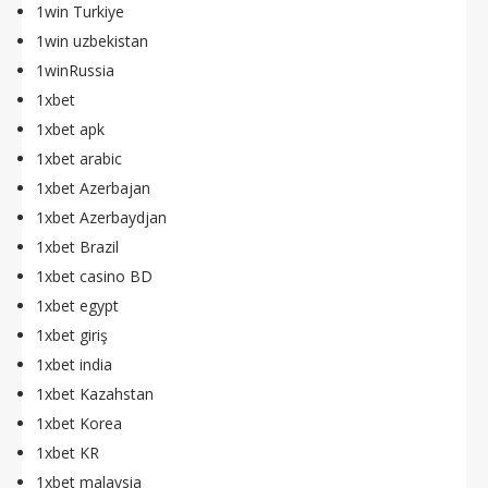
1win Turkiye
1win uzbekistan
1winRussia
1xbet
1xbet apk
1xbet arabic
1xbet Azerbajan
1xbet Azerbaydjan
1xbet Brazil
1xbet casino BD
1xbet egypt
1xbet giriş
1xbet india
1xbet Kazahstan
1xbet Korea
1xbet KR
1xbet malaysia