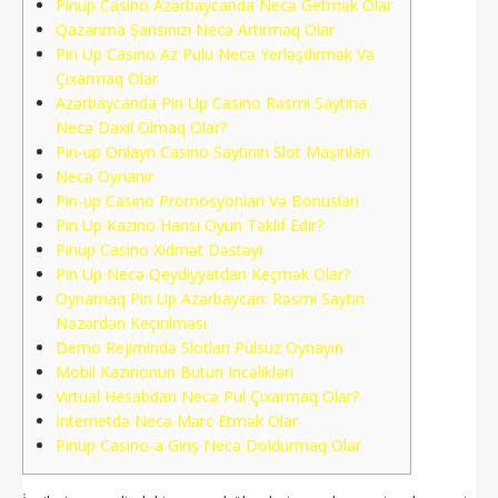
Pinup Casino Azərbaycanda Necə Getmək Olar
Qazanma Şansınızı Necə Artırmaq Olar
Pin Up Casino Az Pulu Necə Yerləşdirmək Və
Çıxarmaq Olar
Azərbaycanda Pin Up Casino Rəsmi Saytına
Necə Daxil Olmaq Olar?
Pin-up Onlayn Casino Saytının Slot Maşınları
Necə Oynanır
Pin-up Casino Promosyonları Və Bonusları
Pin Up Kazino Hansı Oyun Təklif Edir?
Pinup Casino Xidmət Dəstəyi
Pin Up Necə Qeydiyyatdan Keçmək Olar?
Oynamaq Pin Up Azərbaycan: Rəsmi Saytın
Nəzərdən Keçirilməsi
Demo Rejimində Slotları Pulsuz Oynayın
Mobil Kazinonun Bütün Incəlikləri
Virtual Hesabdan Necə Pul Çıxarmaq Olar?
İnternetdə Necə Mərc Etmək Olar
Pinup Casino-a Giriş Necə Doldurmaq Olar