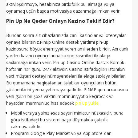
aktivləşdirməyə, hesabınıza birdəfəlik pul almağa və ya
oynamaq üçün başqa motivasiya qazanmağa imkan verir.
Pin Up Nə Qədər Onlayn Kazino Təklif Edir?
Bundan sonra siz cihazlarınızda canlı kazinolar və lotereyalar
oynaya bilərsiniz.Pinup Online dəstək yardımı pin-up
kazinosuna böyük əhəmiyyət verən amillərdən biridir. Axı canlı
yardım kazino oyunçularına kazino rəsmiləri ilə əlaqə
saxlamağa imkan verir. Pin-up Casino Online dəstək Kömək
həftənin hər günü 24/7 aktivdir. Casino istifadəçiləri istənilən
vaxt müştəri dəstəyi nümayəndələri ilə əlaqə saxlaya bilərlər.
Bu qumarxana həqiqətən ən tələbkar oyunçuların bütün
gözləntilərini yerinə yetirməyə qadirdir. PINAP qumarxanasına
yeni gələn bir şəxs vaxtını məmnuniyyətlə keçirəcək və
həyatdan məmnunluq hiss edəcək
pin up yukle
.
Mobil versiya yalnız əsas saytın miniatür nüsxəsidir, buna
görə istifadəçi bu sistemi başa düşməkdə çətinlik
çəkməyəcəkdir.
Proqramı Google Play Market və ya App Store-dan