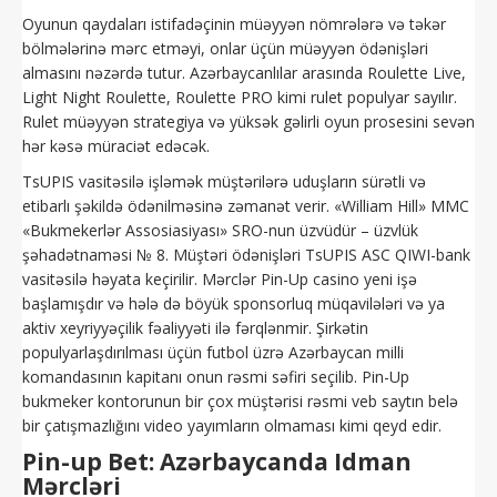
Oyunun qaydaları istifadəçinin müəyyən nömrələrə və təkər
bölmələrinə mərc etməyi, onlar üçün müəyyən ödənişləri
almasını nəzərdə tutur. Azərbaycanlılar arasında Roulette Live,
Light Night Roulette, Roulette PRO kimi rulet populyar sayılır.
Rulet müəyyən strategiya və yüksək gəlirli oyun prosesini sevən
hər kəsə müraciət edəcək.
TsUPIS vasitəsilə işləmək müştərilərə uduşların sürətli və
etibarlı şəkildə ödənilməsinə zəmanət verir. «William Hill» MMC
«Bukmekerlər Assosiasiyası» SRO-nun üzvüdür – üzvlük
şəhadətnaməsi № 8. Müştəri ödənişləri TsUPIS ASC QIWI-bank
vasitəsilə həyata keçirilir. Mərclər Pin-Up casino yeni işə
başlamışdır və hələ də böyük sponsorluq müqavilələri və ya
aktiv xeyriyyəçilik fəaliyyəti ilə fərqlənmir. Şirkətin
populyarlaşdırılması üçün futbol üzrə Azərbaycan milli
komandasının kapitanı onun rəsmi səfiri seçilib. Pin-Up
bukmeker kontorunun bir çox müştərisi rəsmi veb saytın belə
bir çatışmazlığını video yayımların olmaması kimi qeyd edir.
Pin-up Bet: Azərbaycanda Idman
Mərcləri