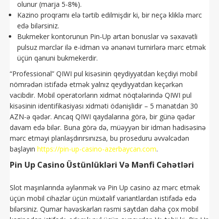
olunur (marja 5-8%).
Kazino proqramı elə tərtib edilmişdir ki, bir neçə kliklə mərc
edə bilərsiniz.
Bukmeker kontorunun Pin-Up artan bonuslar və səxavətli
pulsuz mərclər ilə e-idman və ənənəvi turnirlərə mərc etmək
üçün qanuni bukmekerdir.
“Professional” QIWI pul kisəsinin qeydiyyatdan keçdiyi mobil
nömrədən istifadə etmək yalnız qeydiyyatdan keçərkən
vacibdir. Mobil operatorların xidmət nöqtələrində QIWI pul
kisəsinin identifikasiyası xidməti ödənişlidir – 5 manatdan 30
AZN-ə qədər. Ancaq QIWI qaydalarına görə, bir günə qədər
davam edə bilər. Buna görə də, müəyyən bir idman hadisəsinə
mərc etməyi planlaşdırırsınızsa, bu proseduru əvvəlcədən
başlayın
https://pin-up-casino-azerbaycan.com
.
Pin Up Casino Üstünlükləri Və Mənfi Cəhətləri
Slot maşınlarında əylənmək və Pin Up casino az mərc etmək
üçün mobil cihazlar üçün müxtəlif variantlardan istifadə edə
bilərsiniz. Qumar həvəskarları rəsmi saytdan daha çox mobil