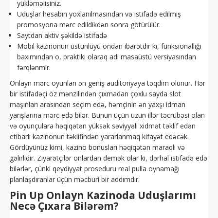
yükləməlisiniz.
Uduşlar hesabın yoxlanılmasından və istifadə edilmiş
promosyona mərc edildikdən sonra götürülür.
Saytdan aktiv şəkildə istifadə
Mobil kazinonun üstünlüyü ondan ibarətdir ki, funksionallığı
baxımından o, praktiki olaraq adi masaüstü versiyasından
fərqlənmir.
Onlayn mərc oyunları ən geniş auditoriyaya təqdim olunur. Hər
bir istifadəçi öz mənzilindən çıxmadan çoxlu sayda slot
maşınları arasından seçim edə, həmçinin ən yaxşı idman
yarışlarına mərc edə bilər. Bunun üçün uzun illər təcrübəsi olan
və oyunçulara həqiqətən yüksək səviyyəli xidmət təklif edən
etibarlı kazinonun təklifindən yararlanmaq kifayət edəcək.
Gördüyünüz kimi, kazino bonusları həqiqətən maraqlı və
gəlirlidir. Ziyarətçilər onlardan demək olar ki, dərhal istifadə edə
bilərlər, çünki qeydiyyat proseduru real pulla oynamağı
planlaşdıranlar üçün məcburi bir addımdır.
Pin Up Onlayn Kazinoda Uduşlarımı
Necə Çıxara Bilərəm?