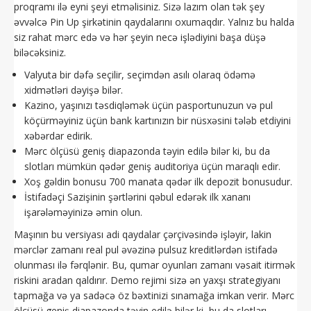
proqramı ilə eyni şeyi etməlisiniz. Sizə lazım olan tək şey
əvvəlcə Pin Up şirkətinin qaydalarını oxumaqdır. Yalnız bu halda
siz rahat mərc edə və hər şeyin necə işlədiyini başa düşə
biləcəksiniz.
Valyuta bir dəfə seçilir, seçimdən asılı olaraq ödəmə
xidmətləri dəyişə bilər.
Kazino, yaşınızı təsdiqləmək üçün pasportunuzun və pul
köçürməyiniz üçün bank kartınızın bir nüsxəsini tələb etdiyini
xəbərdar edirik.
Mərc ölçüsü geniş diapazonda təyin edilə bilər ki, bu da
slotları mümkün qədər geniş auditoriya üçün maraqlı edir.
Xoş gəldin bonusu 700 manata qədər ilk depozit bonusudur.
İstifadəçi Sazişinin şərtlərini qəbul edərək ilk xananı
işarələməyinizə əmin olun.
Maşının bu versiyası adi qaydalar çərçivəsində işləyir, lakin
mərclər zamanı real pul əvəzinə pulsuz kreditlərdən istifadə
olunması ilə fərqlənir. Bu, qumar oyunları zamanı vəsait itirmək
riskini aradan qaldırır. Demo rejimi sizə ən yaxşı strategiyanı
tapmağa və ya sadəcə öz bəxtinizi sınamağa imkan verir. Mərc
ölçüsü geniş diapazonda təyin edilə bilər ki, bu da slotları