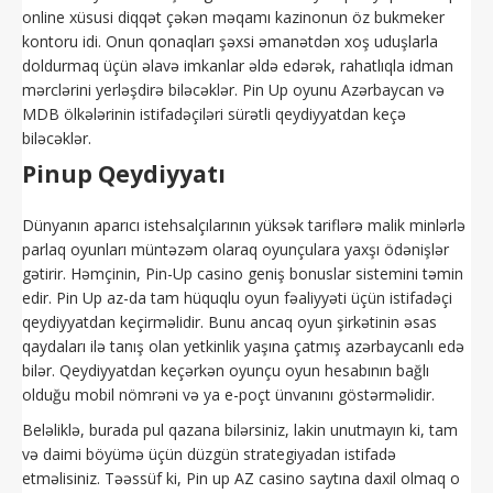
online xüsusi diqqət çəkən məqamı kazinonun öz bukmeker
kontoru idi. Onun qonaqları şəxsi əmanətdən xoş uduşlarla
doldurmaq üçün əlavə imkanlar əldə edərək, rahatlıqla idman
mərclərini yerləşdirə biləcəklər. Pin Up oyunu Azərbaycan və
MDB ölkələrinin istifadəçiləri sürətli qeydiyyatdan keçə
biləcəklər.
Pinup Qeydiyyatı
Dünyanın aparıcı istehsalçılarının yüksək tariflərə malik minlərlə
parlaq oyunları müntəzəm olaraq oyunçulara yaxşı ödənişlər
gətirir. Həmçinin, Pin-Up casino geniş bonuslar sistemini təmin
edir. Pin Up az-da tam hüquqlu oyun fəaliyyəti üçün istifadəçi
qeydiyyatdan keçirməlidir. Bunu ancaq oyun şirkətinin əsas
qaydaları ilə tanış olan yetkinlik yaşına çatmış azərbaycanlı edə
bilər. Qeydiyyatdan keçərkən oyunçu oyun hesabının bağlı
olduğu mobil nömrəni və ya e-poçt ünvanını göstərməlidir.
Beləliklə, burada pul qazana bilərsiniz, lakin unutmayın ki, tam
və daimi böyümə üçün düzgün strategiyadan istifadə
etməlisiniz. Təəssüf ki, Pin up AZ casino saytına daxil olmaq o