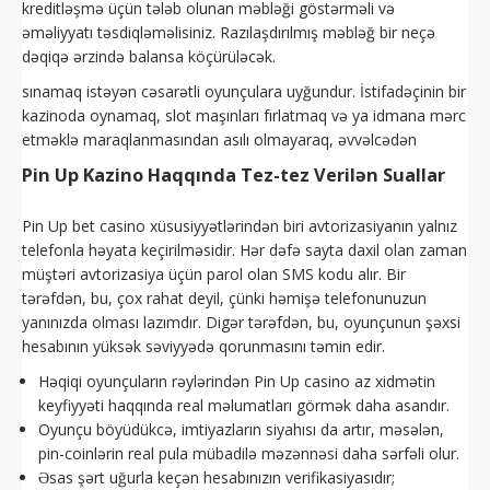
kreditləşmə üçün tələb olunan məbləği göstərməli və
əməliyyatı təsdiqləməlisiniz. Razılaşdırılmış məbləğ bir neçə
dəqiqə ərzində balansa köçürüləcək.
sınamaq istəyən cəsarətli oyunçulara uyğundur. İstifadəçinin bir
kazinoda oynamaq, slot maşınları fırlatmaq və ya idmana mərc
etməklə maraqlanmasından asılı olmayaraq, əvvəlcədən
Pin Up Kazino Haqqında Tez-tez Verilən Suallar
Pin Up bet casino xüsusiyyətlərindən biri avtorizasiyanın yalnız
telefonla həyata keçirilməsidir. Hər dəfə sayta daxil olan zaman
müştəri avtorizasiya üçün parol olan SMS kodu alır. Bir
tərəfdən, bu, çox rahat deyil, çünki həmişə telefonunuzun
yanınızda olması lazımdır. Digər tərəfdən, bu, oyunçunun şəxsi
hesabının yüksək səviyyədə qorunmasını təmin edir.
Həqiqi oyunçuların rəylərindən Pin Up casino az xidmətin
keyfiyyəti haqqında real məlumatları görmək daha asandır.
Oyunçu böyüdükcə, imtiyazların siyahısı da artır, məsələn,
pin-coinlərin real pula mübadilə məzənnəsi daha sərfəli olur.
Əsas şərt uğurla keçən hesabınızın verifikasiyasıdır;