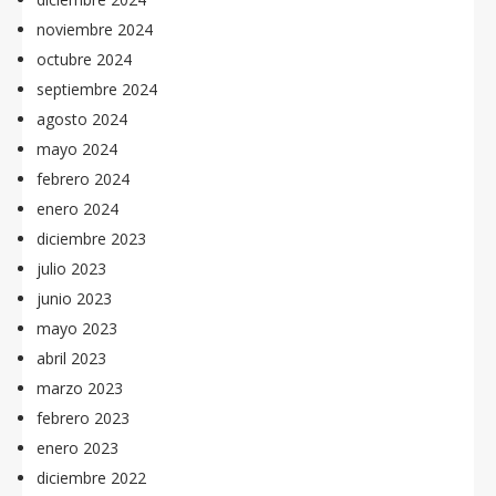
noviembre 2024
octubre 2024
septiembre 2024
agosto 2024
mayo 2024
febrero 2024
enero 2024
diciembre 2023
julio 2023
junio 2023
mayo 2023
abril 2023
marzo 2023
febrero 2023
enero 2023
diciembre 2022