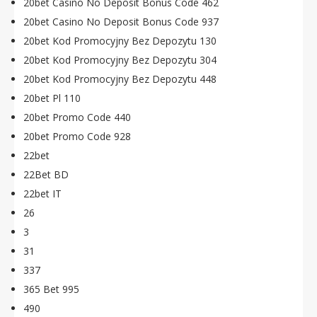
20bet Casino No Deposit Bonus Code 462
20bet Casino No Deposit Bonus Code 937
20bet Kod Promocyjny Bez Depozytu 130
20bet Kod Promocyjny Bez Depozytu 304
20bet Kod Promocyjny Bez Depozytu 448
20bet Pl 110
20bet Promo Code 440
20bet Promo Code 928
22bet
22Bet BD
22bet IT
26
3
31
337
365 Bet 995
490