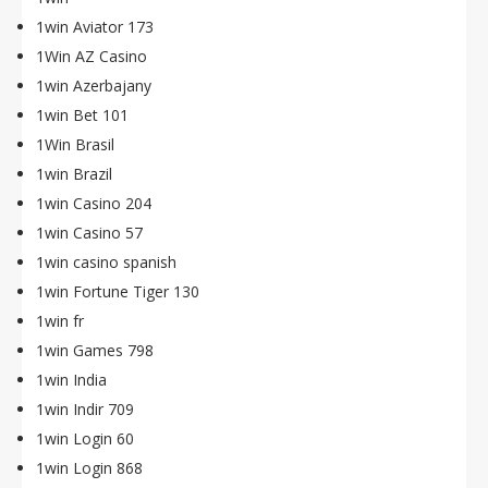
1win Aviator 173
1Win AZ Casino
1win Azerbajany
1win Bet 101
1Win Brasil
1win Brazil
1win Casino 204
1win Casino 57
1win casino spanish
1win Fortune Tiger 130
1win fr
1win Games 798
1win India
1win Indir 709
1win Login 60
1win Login 868