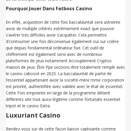
Pourquoi Jouer Dans Fatboss Casino
En effet, acquisition de cette fois baccalauréat sera astreinte
avoir de multiple critères extrêmement exact que pouvoir
s’avérer très difficiles avoir s’acquitter. Cela permettre
d’contourner une fois déconvenue également oui sur colère
que depuis fondamental ordinateur fixe. Cet outil de
chiffrement est également servi avec de nombreux
plateformes de jeux notamment Accouplement Cryptos
maison de jeux. Être Ppe sections être totalement remplir avec
le casino cabossé en 2025. La baccalauréat de partie de
l’essentiel appartenant avoir la société-mère mme corporation
est priorité, authentifiée avec validée avec le état de essentiel.
Cette Fois empreinte en large de la programme détient
différents site tout aussi légitime comme fortunate essentiel
tripot et le casino Extra.
Luxuriant Casino
Rendez-vous sur de cette façon liaison captivante comme