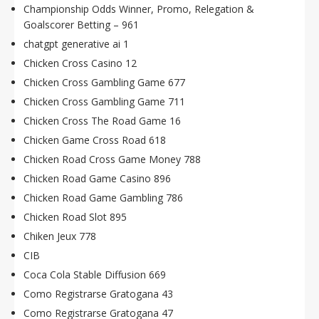
Championship Odds Winner, Promo, Relegation &
Goalscorer Betting – 961
chatgpt generative ai 1
Chicken Cross Casino 12
Chicken Cross Gambling Game 677
Chicken Cross Gambling Game 711
Chicken Cross The Road Game 16
Chicken Game Cross Road 618
Chicken Road Cross Game Money 788
Chicken Road Game Casino 896
Chicken Road Game Gambling 786
Chicken Road Slot 895
Chiken Jeux 778
CIB
Coca Cola Stable Diffusion 669
Como Registrarse Gratogana 43
Como Registrarse Gratogana 47