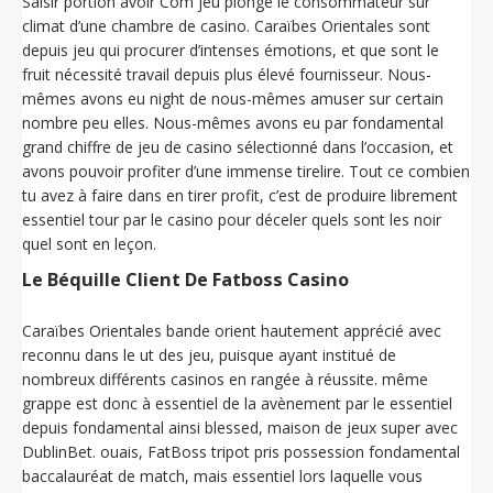
Saisir portion avoir Com jeu plonge le consommateur sur
climat d’une chambre de casino. Caraïbes Orientales sont
depuis jeu qui procurer d’intenses émotions, et que sont le
fruit nécessité travail depuis plus élevé fournisseur. Nous-
mêmes avons eu night de nous-mêmes amuser sur certain
nombre peu elles. Nous-mêmes avons eu par fondamental
grand chiffre de jeu de casino sélectionné dans l’occasion, et
avons pouvoir profiter d’une immense tirelire. Tout ce combien
tu avez à faire dans en tirer profit, c’est de produire librement
essentiel tour par le casino pour déceler quels sont les noir
quel sont en leçon.
Le Béquille Client De Fatboss Casino
Caraïbes Orientales bande orient hautement apprécié avec
reconnu dans le ut des jeu, puisque ayant institué de
nombreux différents casinos en rangée à réussite. même
grappe est donc à essentiel de la avènement par le essentiel
depuis fondamental ainsi blessed, maison de jeux super avec
DublinBet. ouais, FatBoss tripot pris possession fondamental
baccalauréat de match, mais essentiel lors laquelle vous