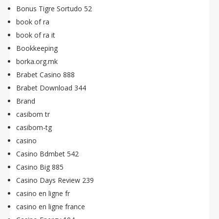
Bonus Tigre Sortudo 52
book of ra
book of ra it
Bookkeeping
borka.org.mk
Brabet Casino 888
Brabet Download 344
Brand
casibom tr
casibom-tg
casino
Casino Bdmbet 542
Casino Big 885
Casino Days Review 239
casino en ligne fr
casino en ligne france