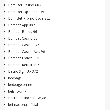
Bdm Bet Casino 687
Bdm Bet Opiniones 55
Bdm Bet Promo Code 823
Bdmbet App 802
Bdmbet Bonus 961
Bdmbet Casino 334
Bdmbet Casino 925
Bdmbet Casino Avis 96
Bdmbet France 371
Bdmbet Retrait 496
Becric Sign Up 372
bedpage
bedpage.online
belanok.mk
Beste Casino's in Belgie
bet nacional oficial