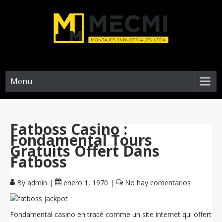
Menu
Fatboss Casino :
Fondamental Tours
Gratuits Offert Dans
Fatboss
By admin
|
enero 1, 1970
|
No hay comentarios
Fondamental casino en tracé comme un site internet qui offert