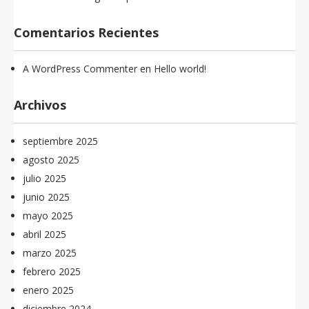
Comentarios Recientes
A WordPress Commenter
en
Hello world!
Archivos
septiembre 2025
agosto 2025
julio 2025
junio 2025
mayo 2025
abril 2025
marzo 2025
febrero 2025
enero 2025
diciembre 2024