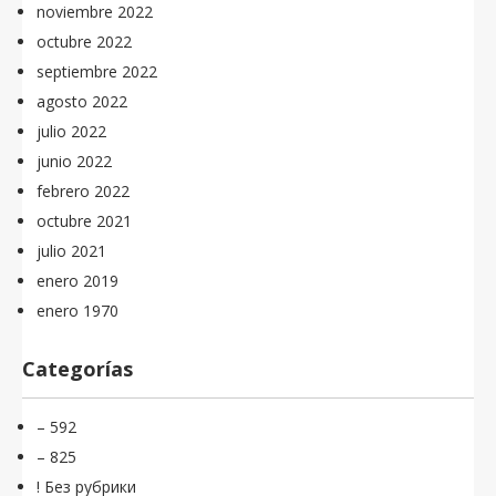
noviembre 2022
octubre 2022
septiembre 2022
agosto 2022
julio 2022
junio 2022
febrero 2022
octubre 2021
julio 2021
enero 2019
enero 1970
Categorías
– 592
– 825
! Без рубрики