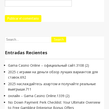
Entradas Recientes
Gama Casino Online – официальный сайт.3108 (2)
2025 с играми на деньги обзор лучших вариантов для
ставок.692
2025 наслаждайтесь азартом и получайте реальные
выигрыши.711
онлайн – Gama Casino Online.1339 (2)
No Down Payment Perk Checklist: Your Ultimate Overview
to Free Gambling Enterprise Bonus Offers