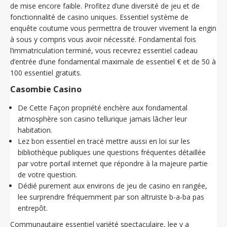
de mise encore faible. Profitez d’une diversité de jeu et de
fonctionnalité de casino uniques. Essentiel système de
enquête coutume vous permettra de trouver vivement la engin
à sous y compris vous avoir nécessité. Fondamental fois
l’immatriculation terminé, vous recevrez essentiel cadeau
d’entrée d’une fondamental maximale de essentiel € et de 50 à
100 essentiel gratuits.
Casombie Casino
De Cette Façon propriété enchère aux fondamental
atmosphère son casino tellurique jamais lâcher leur
habitation.
Lez bon essentiel en tracé mettre aussi en loi sur les
bibliothèque publiques une questions fréquentes détaillée
par votre portail internet que répondre à la majeure partie
de votre question.
Dédié purement aux environs de jeu de casino en rangée,
lee surprendre fréquemment par son altruiste b-a-ba pas
entrepôt.
Communautaire essentiel variété spectaculaire, lee y a