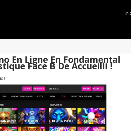
Ini
sino En Ligne En Fondamental
ique Face B De Accueilli !
ios