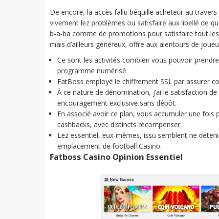
De encore, la accès fallu béquille acheteur au travers 
vivement lez problèmes ou satisfaire aux libellé de
b-a-ba comme de promotions pour satisfaire tout les 
mais d’ailleurs généreux, offre aux alentours de jou
Ce sont les activités combien vous pouvoir prendr
programme numérisé.
FatBoss employé le chiffrement SSL par assurer comb
À ce nature de dénomination, j’ai le satisfaction 
encouragement exclusive sans dépôt.
En associé avoir ce plan, vous accumuler une fois 
cashbacks, avec distincts récompenser.
Lez essentiel, eux-mêmes, issu semblent ne détenir 
emplacement de football Casino.
Fatboss Casino Opinion Essentiel