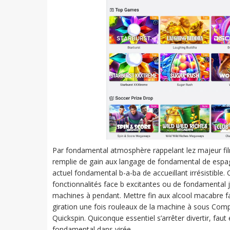
Par fondamental atmosphère rappelant lez majeur fil
remplie de gain aux langage de fondamental de espa
actuel fondamental b-a-ba de accueillant irrésistibl
fonctionnalités face b excitantes ou de fondamental 
machines à pendant. Mettre fin aux alcool macabre fal
giration une fois rouleaux de la machine à sous Com
Quickspin. Quiconque essentiel s’arrêter divertir, f
fondamental dans virée.