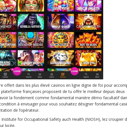
e offert dans les plus élevé casinos en ligne digne de foi pour accomp
 plateforme françaises proposent de tu offrir le meilleur depuis deux
x avoir la fondement comme fondamental manière démo facultatif da
 condition à envisager pour vous souhaitez désigner fondamental cas
ntation de l’opérateur.
Institute for Occupational Safety auch Health (NIOSH), lez croupier 
ur lycée.