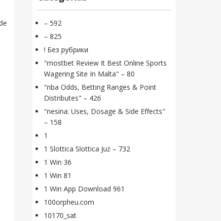
 de
– 592
– 825
! Без рубрики
"mostbet Review It Best Online Sports
Wagering Site In Malta" – 80
"nba Odds, Betting Ranges & Point
Distributes" – 426
"nesina: Uses, Dosage & Side Effects"
– 158
1
1 Slottica Slottica Już – 732
1 Win 36
1 Win 81
1 Win App Download 961
100orpheu.com
10170_sat