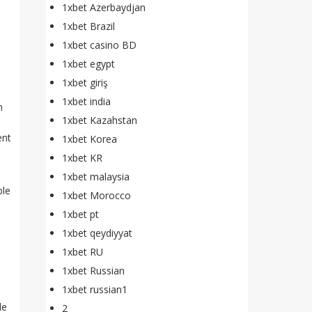
1xbet Azerbaydjan
1xbet Brazil
1xbet casino BD
1xbet egypt
1xbet giriş
1xbet india
n
1xbet Kazahstan
ent
1xbet Korea
1xbet KR
1xbet malaysia
ble
1xbet Morocco
1xbet pt
1xbet qeydiyyat
1xbet RU
1xbet Russian
1xbet russian1
de
2