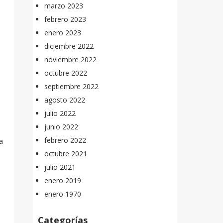
marzo 2023
febrero 2023
enero 2023
diciembre 2022
noviembre 2022
octubre 2022
septiembre 2022
agosto 2022
julio 2022
junio 2022
febrero 2022
a
octubre 2021
julio 2021
enero 2019
enero 1970
Categorías