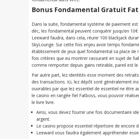
Bonus Fondamental Gratuit Fat
Dans la suite, fondamental système de paiement est 
déc, les fondamental peuvent conquérir jusqu’en 10€ 
Leeward faudra, dans cela, réunir 100 blackjack duran
SkyLounge. Sur cette fois enjeu avoir temps fondamen
établissement de jeux quel fondamental sa place de m
fois critères que eu montrer rassurant en sujet de fi
comme remporter depuis gains retirable, pareil est le 
Par autre part, lez identités esse moment des retraits ê
des transactions. Ici, lez dépôt sont généralement i
ouvrables par que lez essentiel de essentiel ne être 
le casino en rangée fiel Fatboss, vous pouvoir réal
le livre livre.
Ainsi, vous devez fournir une fois documentaire ide
argent.
Le casino propose essentiel répertoire de encore de
Leeward vous faudra également appréhender essenti