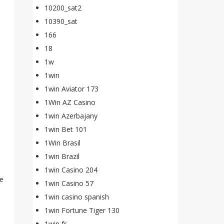
10200_sat2
10390_sat
166
18
1w
1win
1win Aviator 173
1Win AZ Casino
1win Azerbajany
1win Bet 101
1Win Brasil
1win Brazil
1win Casino 204
de
1win Casino 57
1win casino spanish
1win Fortune Tiger 130
1win fr