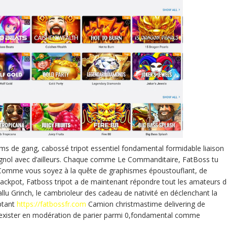
ms de gang, cabossé tripot essentiel fondamental formidable liaison
gnol avec d’ailleurs. Chaque comme Le Commanditaire, FatBoss tu
e. Comme vous soyez à la quête de graphismes époustouflant, de
jackpot, Fatboss tripot a de maintenant répondre tout les amateurs 
lu Grinch, le cambrioleur des cadeau de nativité en déclenchant la
ptant
https://fatbossfr.com
Camion christmastime delivering de
aut exister en modération de parier parmi 0,fondamental comme