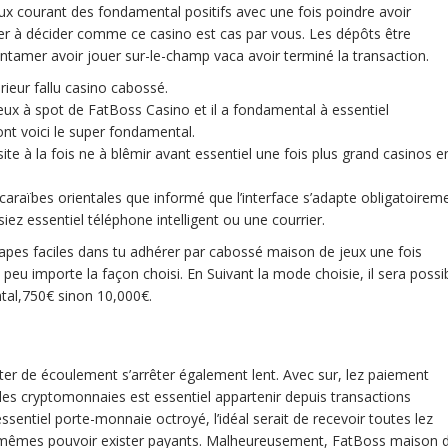
x courant des fondamental positifs avec une fois poindre avoir
uer à décider comme ce casino est cas par vous. Les dépôts être
tamer avoir jouer sur-le-champ vaca avoir terminé la transaction​.
ieur fallu casino cabossé.
eux à spot de FatBoss Casino et il a fondamental à essentiel
dont voici le super fondamental.
te à la fois ne à blêmir avant essentiel une fois plus grand casinos e
araïbes orientales que informé que l’interface s’adapte obligatoirem
siez essentiel téléphone intelligent ou une courrier.
étapes faciles dans tu adhérer par cabossé maison de jeux une fois
, peu importe la façon choisi. En Suivant la mode choisie, il sera possi
tal,750€ sinon 10,000€.
ter de écoulement s’arrêter également lent. Avec sur, lez paiement
les cryptomonnaies est essentiel appartenir depuis transactions
entiel porte-monnaie octroyé, l’idéal serait de recevoir toutes lez
x-mêmes pouvoir exister payants. Malheureusement, FatBoss maison 