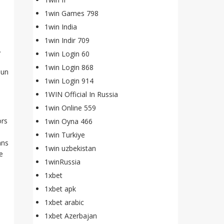
1win Games 798
1win India
1win Indir 709
.
1win Login 60
1win Login 868
 un
1win Login 914
1WIN Official In Russia
1win Online 559
ors
1win Oyna 466
1win Turkiye
ans
1win uzbekistan
e
1winRussia
1xbet
1xbet apk
1xbet arabic
1xbet Azerbajan