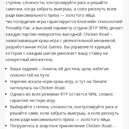
ступень сложности, контролируйте риск и решайте
самочки, когда забрать выигрыш, а союз рискнуть всем
ради максимального приза — золотого яйца.
Чистосердечие игры гарантируется блокчейн‑технологией
Provably Fair, а высокий параметр отдачи (RTP 98%) делает
каждую партию невероятно выгодной. Chicken Road –
захватывающая краш-игра с увлекательной механикой,
разработанная InOut Games. Вы управляете курицей,
которая с каждым шагом умножает вашу ставку на
конкретный множитель.
Ваша задание – помочь ей достичь цели, избегая
опасностей на пути.
Наречие искала норм краш-игру, и тут на Пинапе
наткнулась на Chicken Road.
Однако во всех режимах RTP остается 98%, словно
гарантия честную игру.
Выбирайте степень сложности, контролируйте риск и
решайте сами, коли забрать выигрыш, а коли рискнуть
всем ради максимального приза — золотого яйца.
Погрузитесь в азартное приключение Chicken Road –