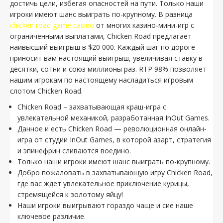
достичь цели, избегая опасностей на пути. Только наши
игроки имеют шанс выиграть по-крупному. В разница
chicken road game casino
от многих казино-мини-игр с
ограниченными выплатами, Chicken Road предлагает
наивысший выигрыш в $20 000. Каждый шаг по дороге
приносит вам настоящий выигрыш, увеличивая ставку в
десятки, сотни и союз миллионы раз. RTP 98% позволяет
нашим игрокам по настоящему насладиться игровым
слотом Chicken Road.
Chicken Road – захватывающая краш-игра с
увлекательной механикой, разработанная InOut Games.
Данное и есть Chicken Road — революционная онлайн-
игра от студии InOut Games, в которой азарт, стратегия
и эпинефрин сливаются воедино.
Только наши игроки имеют шанс выиграть по-крупному.
Добро пожаловать в захватывающую игру Chicken Road,
где вас ждет увлекательное приключение курицы,
стремящейся к золотому яйцу!
Наши игроки выигрывают гораздо чаще и сие наше
ключевое различие.