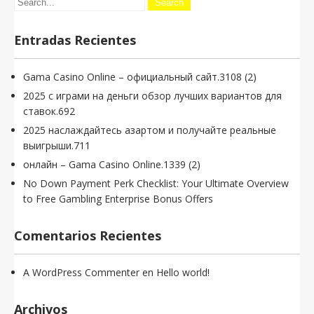
Entradas Recientes
Gama Casino Online – официальный сайт.3108 (2)
2025 с играми на деньги обзор лучших вариантов для
ставок.692
2025 наслаждайтесь азартом и получайте реальные
выигрыши.711
онлайн – Gama Casino Online.1339 (2)
No Down Payment Perk Checklist: Your Ultimate Overview
to Free Gambling Enterprise Bonus Offers
Comentarios Recientes
A WordPress Commenter
en
Hello world!
Archivos