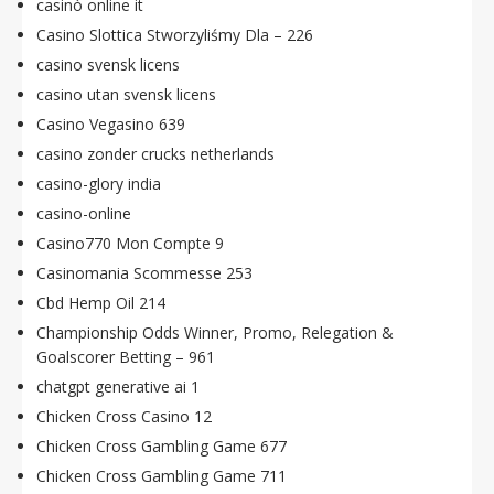
casinò online it
Casino Slottica Stworzyliśmy Dla – 226
casino svensk licens
casino utan svensk licens
Casino Vegasino 639
casino zonder crucks netherlands
casino-glory india
casino-online
Casino770 Mon Compte 9
Casinomania Scommesse 253
Cbd Hemp Oil 214
Championship Odds Winner, Promo, Relegation &
Goalscorer Betting – 961
chatgpt generative ai 1
Chicken Cross Casino 12
Chicken Cross Gambling Game 677
Chicken Cross Gambling Game 711