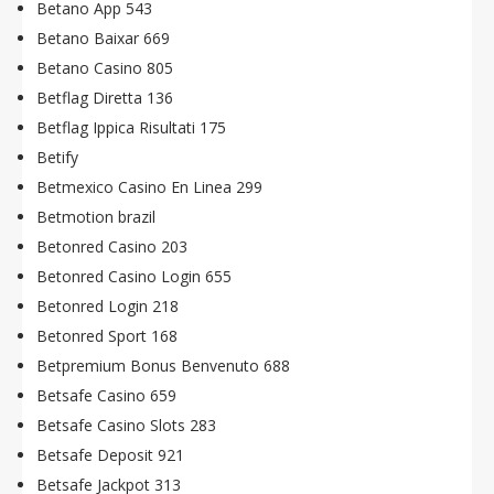
Betano App 543
Betano Baixar 669
Betano Casino 805
Betflag Diretta 136
Betflag Ippica Risultati 175
Betify
Betmexico Casino En Linea 299
Betmotion brazil
Betonred Casino 203
Betonred Casino Login 655
Betonred Login 218
Betonred Sport 168
Betpremium Bonus Benvenuto 688
Betsafe Casino 659
Betsafe Casino Slots 283
Betsafe Deposit 921
Betsafe Jackpot 313