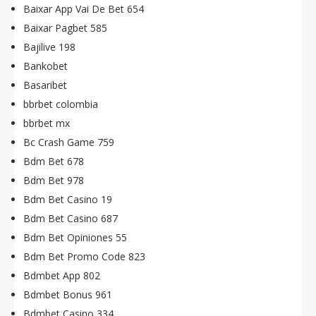
Baixar App Vai De Bet 654
Baixar Pagbet 585
Bajilive 198
Bankobet
Basaribet
bbrbet colombia
bbrbet mx
Bc Crash Game 759
Bdm Bet 678
Bdm Bet 978
Bdm Bet Casino 19
Bdm Bet Casino 687
Bdm Bet Opiniones 55
Bdm Bet Promo Code 823
Bdmbet App 802
Bdmbet Bonus 961
Bdmbet Casino 334