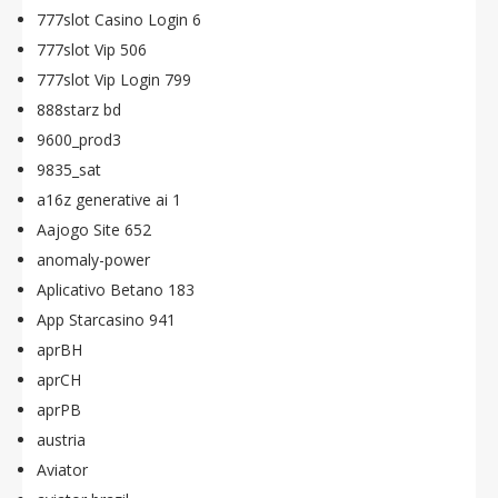
777slot Casino Login 6
777slot Vip 506
777slot Vip Login 799
888starz bd
9600_prod3
9835_sat
a16z generative ai 1
Aajogo Site 652
anomaly-power
Aplicativo Betano 183
App Starcasino 941
aprBH
aprCH
aprPB
austria
Aviator