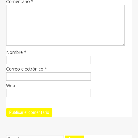
Comentario
*
Nombre
*
Correo electrónico
*
Web