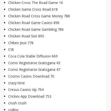
Chicken Cross The Road Game 16
Chicken Game Cross Road 618
Chicken Road Cross Game Money 788
Chicken Road Game Casino 896
Chicken Road Game Gambling 786
Chicken Road Slot 895
Chiken Jeux 778
CIB
Coca Cola Stable Diffusion 669
Como Registrarse Gratogana 43
Como Registrarse Gratogana 47
Cosmo Casino Download 70
crazy time
Cresus Casino Vip 794
Crickex App Download 753
crush crush
csdino