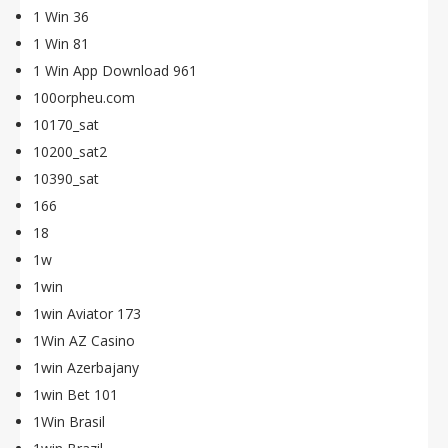
1 Win 36
1 Win 81
1 Win App Download 961
100orpheu.com
10170_sat
10200_sat2
10390_sat
166
18
1w
1win
1win Aviator 173
1Win AZ Casino
1win Azerbajany
1win Bet 101
1Win Brasil