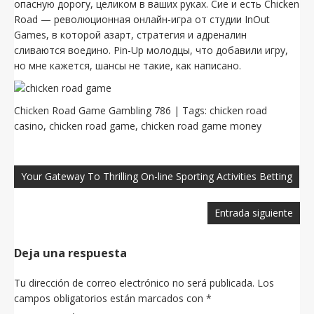
опасную дорогу, целиком в ваших руках. Сие и есть Chicken
Road — революционная онлайн-игра от студии InOut
Games, в которой азарт, стратегия и адреналин
сливаются воедино. Pin-Up молодцы, что добавили игру,
но мне кажется, шансы не такие, как написано.
Chicken Road Game Gambling 786
| Tags:
chicken road
casino
,
chicken road game
,
chicken road game money
Navegación
de
Your Gateway To Thrilling On-line Sporting Activities Betting
entradas
Entrada siguiente
Deja una respuesta
Tu dirección de correo electrónico no será publicada.
Los
campos obligatorios están marcados con
*