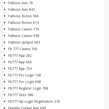
Fatboss Avis 76
Fatboss Avis 843
Fatboss Bonus 366
Fatboss Bonus 614
Fatboss Casino 779
Fatboss Casino 938
Fatboss Jackpot 663
Fb 777 Casino 700
Fb777 App 282
Fb777 App 606
Fb777 App 724
Fb777 Pro Login 158
Fb777 Pro Login 698
Fb777 Register Login 768
Fb777 Slots 386
Fb777 Vip Login Registration 276
Fireplay Cricket App 649