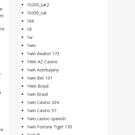
10200_sat2
те
10390_sat
en
166
те
18
1w
1win
1win Aviator 173
1Win AZ Casino
1win Azerbajany
,
1win Bet 101
1Win Brasil
в
1win Brazil
1win Casino 204
1win Casino 57
1win casino spanish
.
1win Fortune Tiger 130
ти
1win fr