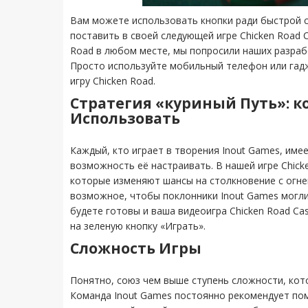
Вам можете использовать кнопки ради быстрой ста
поставить в своей следующей игре Chicken Road 
Road в любом месте, мы попросили наших разра
Просто используйте мобильный телефон или гадж
игру Chicken Road.
Стратегия «куриный Путь»: 
Использовать
Каждый, кто играет в творения Inout Games, име
возможность её настраивать. В нашей игре Chic
которые изменяют шансы на столкновение с огне
возможное, чтобы поклонники Inout Games могли 
будете готовы и ваша видеоигра Chicken Road Ca
на зеленую кнопку «Играть».
Сложность Игры
Понятно, союз чем выше ступень сложности, кото
Команда Inout Games постоянно рекомендует помн