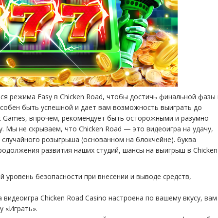
я режима Easy в Chicken Road, чтобы достичь финальной фазы 
пособен быть успешной и дает вам возможность выиграть до
out Games, впрочем, рекомендует быть осторожными и разумно
. Мы не скрываем, что Chicken Road — это видеоигра на удачу,
е случайного розыгрыша (основанном на блокчейне). буква
одолжения развития наших студий, шансы на выигрыш в Chicken
 уровень безопасности при внесении и выводе средств,
 видеоигра Chicken Road Casino настроена по вашему вкусу, вам
у «Играть».