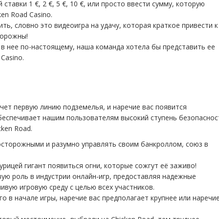
тавки 1 €, 2 €, 5 €, 10 €, или просто ввести сумму, которую
en Road Casino.
ть, словно это видеоигра на удачу, которая краткое привести к
торожны!
в нее по-настоящему, наша команда хотела бы представить ее
Casino.
ечет первую линию подземелья, и наречие вас появится
беспечивает нашим пользователям высокий ступень безопаснос
cken Road.
 осторожными и разумно управлять своим банкроллом, союз в
урицей гигант появиться огни, которые сожгут её заживо!
вую роль в индустрии онлайн-игр, предоставляя надежные
ивую игровую среду с целью всех участников.
о в начале игры, наречие вас предполагает крупнее или наречи