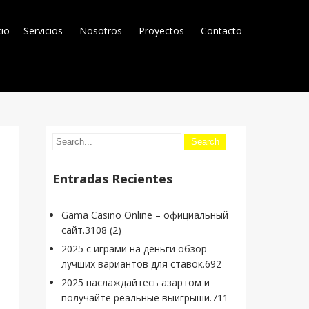
cio
Servicios
Nosotros
Proyectos
Contacto
Entradas Recientes
Gama Casino Online – официальный
сайт.3108 (2)
2025 с играми на деньги обзор
лучших вариантов для ставок.692
2025 наслаждайтесь азартом и
получайте реальные выигрыши.711