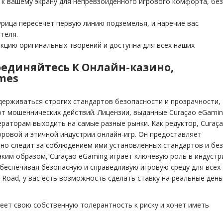
к вашему экрану для непревзойденного игрового комфорта, без
урица пересечет первую линию подземелья, и наречие вас
теля.
кцию оригинальных творений и доступна для всех наших
соединяйтесь К Онлайн-казино,
mes
ерживаться строгих стандартов безопасности и прозрачности,
т мошеннических действий. Лицензии, выданные Curaçao eGamin
раторам выходить на самые разные рынки. Как редуктор, Curaç
ровой и этичной индустрии онлайн-игр. Он предоставляет
но следит за соблюдением ими установленных стандартов и без
аким образом, Curaçao eGaming играет ключевую роль в индустр
беспечивая безопасную и справедливую игровую среду для всех
n Road, у вас есть возможность сделать ставку на реальные день
меет свою собственную толерантность к риску и хочет иметь