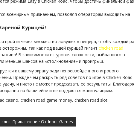
тся режима Easy в Chicken Road, чтобы достичь финальной фа
тся всемирным признанием, позволяя операторам выходить на
Жареной Курицей!
ся пройти через множество ловушек в пещера, чтобы каждый р
 осторожны, так как под вашей курицей гигант
chicken road
 заживо! В зависимости от уровня сложности, выбранного в
или меньше шансов на «столкновение» и проигрыш.
уется к вашему экрану ради непревзойденного игрового
нии. Прежде чем раскрыть ряд советов по игре в Chicken Road
а удачу, и никто не может предсказать её результаты. Благодар
прозрачно на блокчейне и не поддаются манипуляциям.
oad casino
,
chicken road game money
,
chicken road slot
-слот Приключение От Inout Games