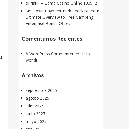
онлайн – Gama Casino Online.1339 (2)
No Down Payment Perk Checklist: Your
Ultimate Overview to Free Gambling
Enterprise Bonus Offers
Comentarios Recientes
A WordPress Commenter
en
Hello
и
world!
Archivos
septiembre 2025
agosto 2025
julio 2025
junio 2025
mayo 2025