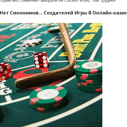
торый местоимение- выбрали на Chicken Road, тем труднее
а Нет Синонимов… Создателей Игры В Онлайн-кази