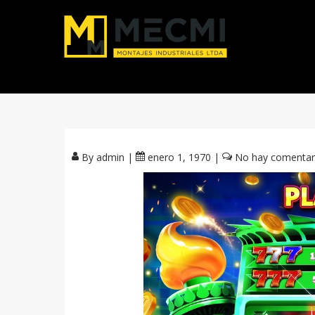
By admin
|
enero 1, 1970
|
No hay comentar