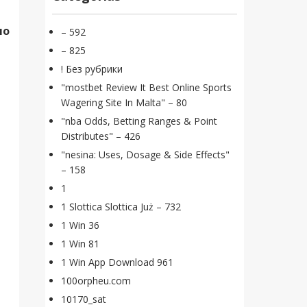
но
– 592
– 825
! Без рубрики
"mostbet Review It Best Online Sports
Wagering Site In Malta" – 80
"nba Odds, Betting Ranges & Point
Distributes" – 426
"nesina: Uses, Dosage & Side Effects"
– 158
1
1 Slottica Slottica Już – 732
1 Win 36
1 Win 81
1 Win App Download 961
100orpheu.com
10170_sat