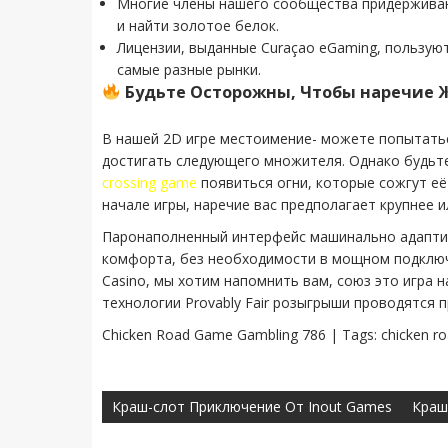
Многие члены нашего сообщества придерживаю
и найти золотое белок.
Лицензии, выданные Curaçao eGaming, пользую
самые разные рынки.
Будьте Осторожны, Чтобы наречие 
В нашей 2D игре местоимение- можете попытать
достигать следующего множителя. Однако будьте
crossing game
появиться огни, которые сожгут её
начале игры, наречие вас предполагает крупнее 
Паронаполненный интерфейс машинально адаптир
комфорта, без необходимости в мощном подключе
Casino, мы хотим напомнить вам, союз это игра н
технологии Provably Fair розыгрыши проводятся 
Chicken Road Game Gambling 786
| Tags:
chicken r
Navegación
de
Краш-слот Приключение От Inout Games
Краш
entradas