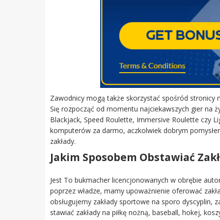
Zawodnicy mogą także skorzystać spośród stronicy m
Się rozpocząć od momentu najciekawszych gier na ży
Blackjack, Speed Roulette, Immersive Roulette czy L
komputerów za darmo, aczkolwiek dobrym pomysłem 
zakłady.
Jakim Sposobem Obstawiać Zak
Jest To bukmacher licencjonowanych w obrębie auto
poprzez władze, mamy upoważnienie oferować zakład
obsługujemy zakłady sportowe na sporo dyscyplin, zap
stawiać zakłady na piłkę nożną, baseball, hokej, kosz