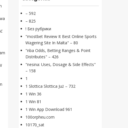
h
– 592
awa
– 825
! Без рубрики
ić
"mostbet Review It Best Online Sports
Wagering Site In Malta" – 80
"nba Odds, Betting Ranges & Point
ram
Distributes" – 426
"nesina: Uses, Dosage & Side Effects"
 W
– 158
,
1
ym
1 Slottica Slottica Już – 732
1 Win 36
1 Win 81
1 Win App Download 961
100orpheu.com
10170_sat