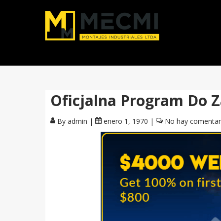
Oficjalna Program Do Z
By admin
|
enero 1, 1970
|
No hay comentar