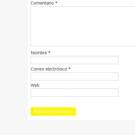
Comentario
*
Nombre
*
Correo electrónico
*
Web