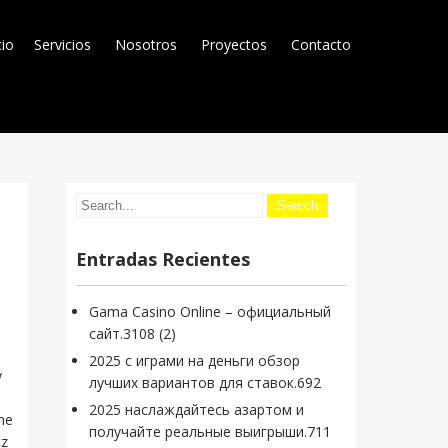
cio
Servicios
Nosotros
Proyectos
Contacto
Entradas Recientes
Gama Casino Online – официальный
сайт.3108 (2)
2025 с играми на деньги обзор
y
лучших вариантов для ставок.692
2025 наслаждайтесь азартом и
ne
получайте реальные выигрыши.711
cz