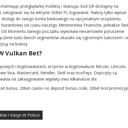
ruchamiając przeglądarkę mobilną i skanując kod QR dostępny na
 zalogować się na witrynie 20Bet PL logowanie. Należy tylko wpisać
kać dostęp do swego konta bankowego na opcjonalnym urządzeniu.
i hazardowej od czasu naszego Ministerstwa Finansów, jednakże fani
p. Od Momentu danego początku wywołała niesamowite poruszenie
łączenie ludzi dwóch segmentów okazało się ogromnym sukcesem i 
zycją na branży.
W Vulkan Bet?
jowych i kryptowalutach, w tymże w kryptowalucie Bitcoin, Litecoin,
e Visa, Mastercard, Neteller, Skrill oraz ecoPayz. Depozyty są
wania na zaksięgowanie wypłaty owo kilkanaście dni.
sit bonus
,
20bet casino no deposit bonus code
,
20bet kod promocyj
dów I Kasyn W Polsce