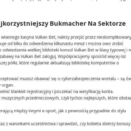
ajkorzystniejszy Bukmacher Na Sektorze
 własnego kasyna Vulkan Bet, należy przejść przez nieskomplikowany
muje od kilku do odwiedzenia kilkunastu minut i można owo zrobić
wiedzenia wielkiej biblioteki konsol Vulkan Bet w klasy typowej i 
zabawy na Vulkan Bet zaloguj. Współpracujemy spośród więcej niż
ej półki, które regularnie aktualizują bibliotekę komputerów o
ceptować musisz obawiać się o cyberzabezpieczenia wortalu – są ó
 organ.
ełnić blankiet rejestracyjny i poczekać na weryfikację konta.
muzycznych przedmeczowych, czyli tychże najlepszych, które obsta
ającą między innymi e-sport, jak z pewnością przypadnie do stylu
az z warunkami uczestnictwa i sprawdzić, czy kobieta dzierży bonusy