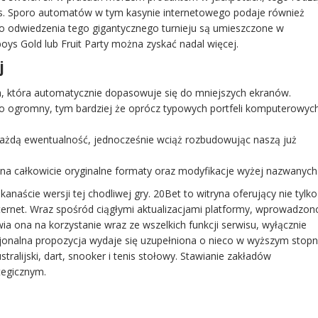
ts. Sporo automatów w tym kasynie internetowego podaje również
 do odwiedzenia tego gigantycznego turnieju są umieszczone w
oys Gold lub Fruit Party można zyskać nadal więcej.
j
h, która automatycznie dopasowuje się do mniejszych ekranów.
 ogromny, tym bardziej że oprócz typowych portfeli komputerowych
ażdą ewentualność, jednocześnie wciąż rozbudowując naszą już
 na całkowicie oryginalne formaty oraz modyfikacje wyżej nazwanych
kanaście wersji tej chodliwej gry. 20Bet to witryna oferujący nie tylko
ternet. Wraz spośród ciągłymi aktualizacjami platformy, wprowadzon
a ona na korzystanie wraz ze wszelkich funkcji serwisu, wyłącznie
sjonalna propozycja wydaje się uzupełniona o nieco w wyższym stopn
tralijski, dart, snooker i tenis stołowy. Stawianie zakładów
tegicznym.