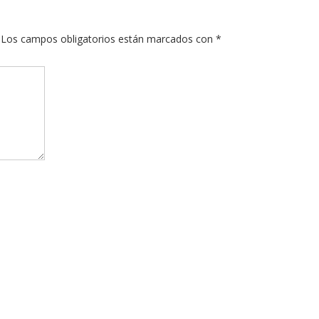
Los campos obligatorios están marcados con
*