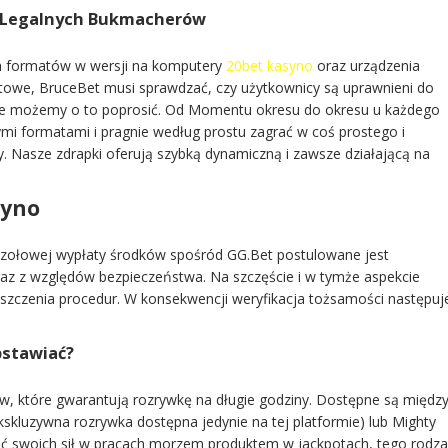
ze Legalnych Bukmacherów
ch formatów w wersji na komputery
20bet kasyno
oraz urządzenia
etowe, BruceBet musi sprawdzać, czy użytkownicy są uprawnieni do
apie możemy o to poprosić. Od Momentu okresu do okresu u każdego
mi formatami i pragnie według prostu zagrać w coś prostego i
. Nasze zdrapki oferują szybką dynamiczną i zawsze działającą na
syno
 czołowej wypłaty środków spośród GG.Bet postulowane jest
az z względów bezpieczeństwa. Na szczęście i w tymże aspekcie
szczenia procedur. W konsekwencji weryfikacja tożsamości następuj
bstawiać?
, które gwarantują rozrywkę na długie godziny. Dostępne są międz
skluzywna rozrywka dostępna jedynie na tej platformie) lub Mighty
ać swoich sił w pracach morzem produktem w jackpotach, tego rodza