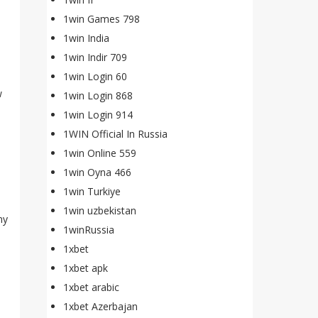
1win Games 798
1win India
1win Indir 709
1win Login 60
w
1win Login 868
1win Login 914
1WIN Official In Russia
1win Online 559
1win Oyna 466
1win Turkiye
1win uzbekistan
ny
1winRussia
1xbet
1xbet apk
1xbet arabic
1xbet Azerbajan