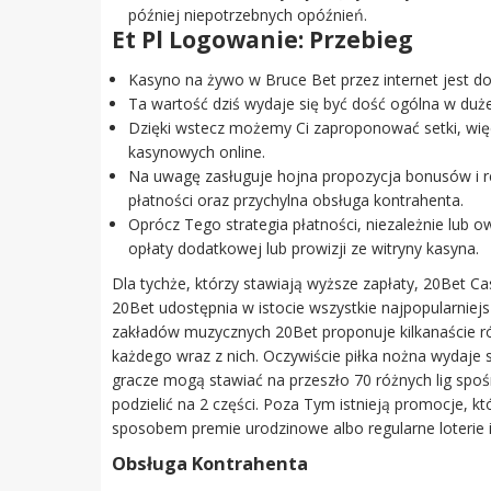
później niepotrzebnych opóźnień.
Et Pl Logowanie: Przebieg
Kasyno na żywo w Bruce Bet przez internet jest d
Ta wartość dziś wydaje się być dość ogólna w dużej
Dzięki wstecz możemy Ci zaproponować setki, więce
kasynowych online.
Na uwagę zasługuje hojna propozycja bonusów i r
płatności oraz przychylna obsługa kontrahenta.
Oprócz Tego strategia płatności, niezależnie lub 
opłaty dodatkowej lub prowizji ze witryny kasyna.
Dla tychże, którzy stawiają wyższe zapłaty, 20Bet Cas
20Bet udostępnia w istocie wszystkie najpopularniejs
zakładów muzycznych 20Bet proponuje kilkanaście ró
każdego wraz z nich. Oczywiście piłka nożna wydaj
gracze mogą stawiać na przeszło 70 różnych lig spo
podzielić na 2 części. Poza Tym istnieją promocje, kt
sposobem premie urodzinowe albo regularne loterie 
Obsługa Kontrahenta