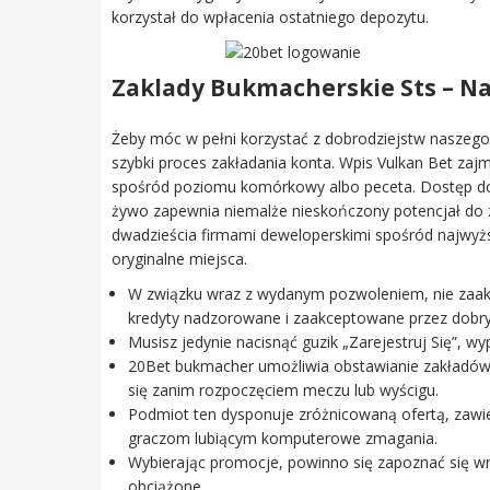
korzystał do wpłacenia ostatniego depozytu.
Zaklady Bukmacherskie Sts – N
Żeby móc w pełni korzystać z dobrodziejstw naszego
szybki proces zakładania konta. Wpis Vulkan Bet zaj
spośród poziomu komórkowy albo peceta. Dostęp do od
żywo zapewnia niemalże nieskończony potencjał do 
dwadzieścia firmami deweloperskimi spośród najwyższ
oryginalne miejsca.
W związku wraz z wydanym pozwoleniem, nie zaak
kredyty nadzorowane i zaakceptowane przez dobry
Musisz jedynie nacisnąć guzik „Zarejestruj Się”, wyp
20Bet bukmacher umożliwia obstawianie zakładów 
się zanim rozpoczęciem meczu lub wyścigu.
Podmiot ten dysponuje zróżnicowaną ofertą, zawier
graczom lubiącym komputerowe zmagania.
Wybierając promocje, powinno się zapoznać się wr
obciążone.