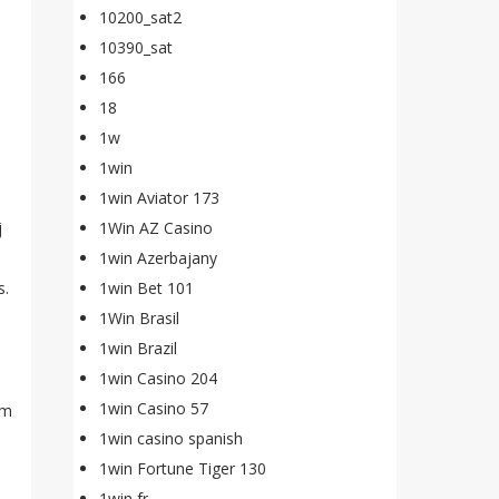
10200_sat2
10390_sat
166
18
1w
1win
1win Aviator 173
j
1Win AZ Casino
1win Azerbajany
s.
1win Bet 101
1Win Brasil
1win Brazil
1win Casino 204
1win Casino 57
im
1win casino spanish
1win Fortune Tiger 130
1win fr