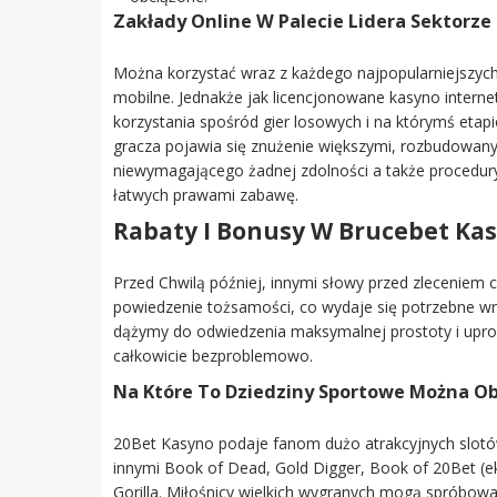
Zakłady Online W Palecie Lidera Sektor
Można korzystać wraz z każdego najpopularniejszy
mobilne. Jednakże jak licencjonowane kasyno intern
korzystania spośród gier losowych i na którymś et
gracza pojawia się znużenie większymi, rozbudowany
niewymagającego żadnej zdolności a także procedury
łatwych prawami zabawę.
Rabaty I Bonusy W Brucebet Ka
Przed Chwilą później, innymi słowy przed zleceniem
powiedzenie tożsamości, co wydaje się potrzebne wr
dążymy do odwiedzenia maksymalnej prostoty i upro
całkowicie bezproblemowo.
Na Które To Dziedziny Sportowe Można O
20Bet Kasyno podaje fanom dużo atrakcyjnych slotów
innymi Book of Dead, Gold Digger, Book of 20Bet (ek
Gorilla. Miłośnicy wielkich wygranych mogą spróbow