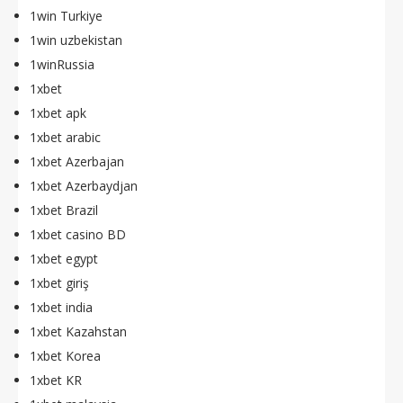
1win Turkiye
1win uzbekistan
1winRussia
1xbet
1xbet apk
1xbet arabic
1xbet Azerbajan
1xbet Azerbaydjan
1xbet Brazil
1xbet casino BD
1xbet egypt
1xbet giriş
1xbet india
1xbet Kazahstan
1xbet Korea
1xbet KR