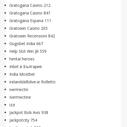
Gratogana Casino 212
Gratogana Casino 841
Gratogana Espana 111
Gratowin Casino 205
Gratowin Recensioni 842
Gugobet India 667
Help Slot Win Jili 559
hentai heroes
Inbet в България
India Mostbet
irelandskillslive.ie Rolletto
ivermectin
Ivermectine
izzi
Jackpot Bob Avis 938
Jackpotcity 754