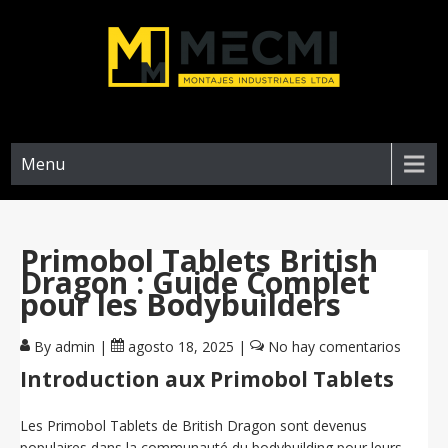
Menu
Primobol Tablets British
Dragon : Guide Complet
pour les Bodybuilders
By admin
|
agosto 18, 2025
|
No hay comentarios
Introduction aux Primobol Tablets
Les Primobol Tablets de British Dragon sont devenus
populaires dans la communauté du bodybuilding pour leurs