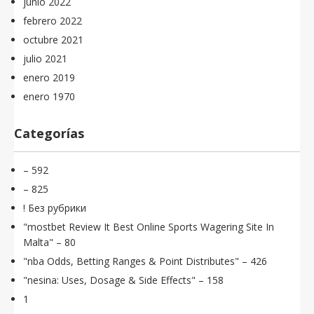
junio 2022
febrero 2022
octubre 2021
julio 2021
enero 2019
enero 1970
Categorías
– 592
– 825
! Без рубрики
"mostbet Review It Best Online Sports Wagering Site In
Malta" – 80
"nba Odds, Betting Ranges & Point Distributes" – 426
"nesina: Uses, Dosage & Side Effects" – 158
1