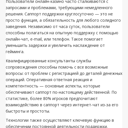
Пользователи онлайн-казино часто сталкиваются с
запросами и проблемами, требующими немедленного
решения. Саппорт поддержки круглосуточно — это не
просто функция, а обязательность для любого солидного
заведения. Независимо от часа суток, пользователи
способны полагаться на опытную поддержку с помощью
онлайн-чат, e-mail, или телефон. Такое помогает
уменьшить задержки и увеличить наслаждение от
гейминга.
Квалифицированные консультанты службы
сопровождения способны помочь с все возможные
вопросы: от проблем с регистрацией до деталей денежных
операций. Оперативная ответная реакция и
компетентность — основные аспекты, которые
обеспечивают саппорт по-настоящему действенной. По
статистике, более 80% игроков предпочитают
взаимодействию в саппорт через интернет-чат из-за его
быстроты и простоты.
Технологии также осуществляют ключевую функцию в
обеспечении постоянной деятельности поддержки.