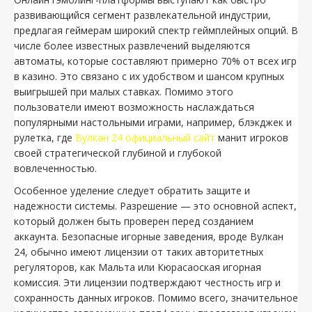
развивающийся сегмент развлекательной индустрии,
предлагая геймерам широкий спектр геймплейных опций. В
числе более известных развлечений выделяются
автоматы, которые составляют примерно 70% от всех игр
в казино. Это связано с их удобством и шансом крупных
выигрышей при малых ставках. Помимо этого
пользователи имеют возможность наслаждаться
популярными настольными играми, например, блэкджек и
рулетка, где
Вулкан 24 официальный сайт
манит игроков
своей стратегической глубиной и глубокой
вовлеченностью.
Особенное уделение следует обратить защите и
надежности системы. Разрешение — это основной аспект,
который должен быть проверен перед созданием
аккаунта. Безопасные игорные заведения, вроде Вулкан
24, обычно имеют лицензии от таких авторитетных
регуляторов, как Мальта или Кюрасаоская игорная
комиссия. Эти лицензии подтверждают честность игр и
сохранность данных игроков. Помимо всего, значительное