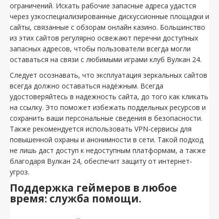
ограничений. Искать рабочие запасные адреса удастся
через узкоспециализированные дискуссионные площадки и
сайты, связанные с обзорам онлайн казино. Большинство
из этих сайтов регулярно освежают перечни доступных
запасных адресов, чтобы пользователи всегда могли
оставаться на связи с любимыми играми клуб Вулкан 24.
Следует осознавать, что эксплуатация зеркальных сайтов
всегда должно оставаться надёжным. Всегда
удостоверяйтесь в надежность сайта, до того как кликать
на ссылку. Это поможет избежать поддельных ресурсов и
сохранить ваши персональные сведения в безопасности.
Также рекомендуется использовать VPN-сервисы для
повышенной охраны и анонимности в сети. Такой подход
не лишь даст доступ к недоступным платформам, а также
благодаря Вулкан 24, обеспечит защиту от интернет-
угроз.
Поддержка геймеров в любое
время: служба помощи.