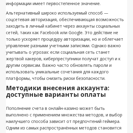
информации имеет первостепенное значение.
Альтернативный широко используемый способ —
соцсетевая авторизация, обеспечивающая возможность
заходить в личный кабинет через аккаунты социальных
сетей, таких как Facebook или Google. Это действие не
только ускоряет процедуру авторизации, но и облегчает
управление разными учетными записями. Однако важно
учитывать о угрозах: если социальная сеть станет
жертвой хакеров, киберпреступники получат доступ и к
другим сервисам. Важно часто обновлять пароли и
использовать уникальные сочетания для каждого
платформы, чтобы снизить риски безопасности.
Методики внесения аккаунта:
доступные варианты оплаты
Пополнение счета в онлайн-казино может быть
выполнено с применением множества методов, и выбор
наилучшего способа зависит от предпочтений геймера.
Одним из самых распространённых методов становится