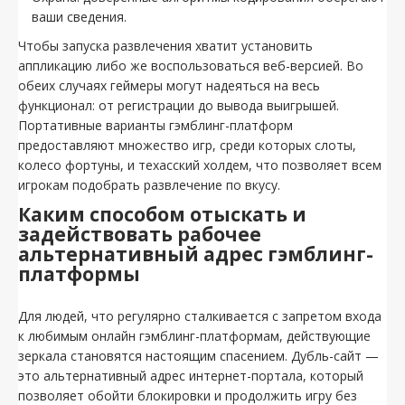
ваши сведения.
Чтобы запуска развлечения хватит установить
аппликацию либо же воспользоваться веб-версией. Во
обеих случаях геймеры могут надеяться на весь
функционал: от регистрации до вывода выигрышей.
Портативные варианты гэмблинг-платформ
предоставляют множество игр, среди которых слоты,
колесо фортуны, и техасский холдем, что позволяет всем
игрокам подобрать развлечение по вкусу.
Каким способом отыскать и
задействовать рабочее
альтернативный адрес гэмблинг-
платформы
Для людей, что регулярно сталкивается с запретом входа
к любимым онлайн гэмблинг-платформам, действующие
зеркала становятся настоящим спасением. Дубль-сайт —
это альтернативный адрес интернет-портала, который
позволяет обойти блокировки и продолжить игру без