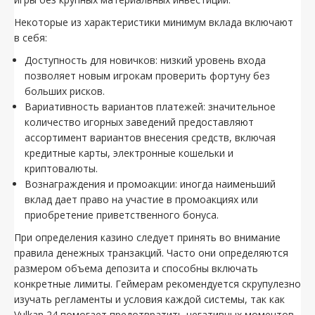
Некоторые из характеристики минимум вклада включают
в себя:
Доступность для новичков: низкий уровень входа
позволяет новым игрокам проверить фортуну без
больших рисков.
Вариативность вариантов платежей: значительное
количество игорных заведений предоставляют
ассортимент вариантов внесения средств, включая
кредитные карты, электронные кошельки и
криптовалюты.
Вознаграждения и промоакции: иногда наименьший
вклад дает право на участие в промоакциях или
приобретение приветственного бонуса.
При определения казино следует принять во внимание
правила денежных транзакций. Часто они определяются
размером объема депозита и способны включать
конкретные лимиты. Геймерам рекомендуется скрупулезно
изучать регламенты и условия каждой системы, так как
Vulkan 24 помогает предотвратить негативных моментов.