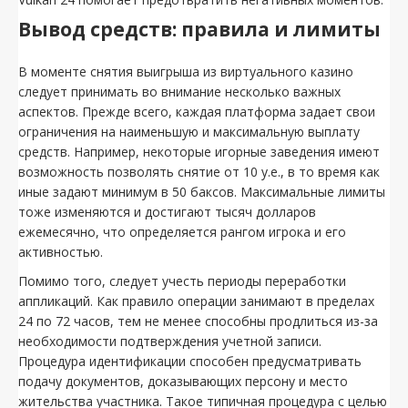
Вывод средств: правила и лимиты
В моменте снятия выигрыша из виртуального казино
следует принимать во внимание несколько важных
аспектов. Прежде всего, каждая платформа задает свои
ограничения на наименьшую и максимальную выплату
средств. Например, некоторые игорные заведения имеют
возможность позволять снятие от 10 у.е., в то время как
иные задают минимум в 50 баксов. Максимальные лимиты
тоже изменяются и достигают тысяч долларов
ежемесячно, что определяется рангом игрока и его
активностью.
Помимо того, следует учесть периоды переработки
аппликаций. Как правило операции занимают в пределах
24 по 72 часов, тем не менее способны продлиться из-за
необходимости подтверждения учетной записи.
Процедура идентификации способен предусматривать
подачу документов, доказывающих персону и место
жительства участника. Такое типичная процедура с целью