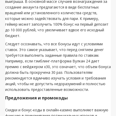
выигрыша. В основной массе случаев вознаграждения за
создание аккаунта предлагаются в виде бесплатных
вращений или установленного количества средств,
которые можно задействовать для пари. К примеру,
геймер может заполучить 100% бонус на первый депозит
до 10 000 рублей, что увеличивает вдвое его исходный
бюджет.
Следует осознавать, что все бонусы идут с условиями
ставок. Это самое указывает, что перед снятием денег
требуется выполнить заданные правила по ставкам.
Например, если гэмблинг-платформа Вулкан 24 дает
премию с вейджером x30, это означает, что объем бонуса
должна быть прокручена 30 раз. Пользователям
рекомендуется вдумчиво изучать условия и требования
акций, чтобы не допустить недоразумений и полностью
использовать предоставленные возможности.
Предложения и промокоды
Скидки и бонус-коды в онлайн-казино выполняют важную
функцию в приманивании потенциальных игроков и