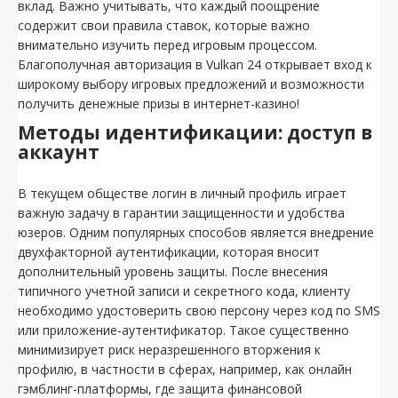
вклад. Важно учитывать, что каждый поощрение
содержит свои правила ставок, которые важно
внимательно изучить перед игровым процессом.
Благополучная авторизация в Vulkan 24 открывает вход к
широкому выбору игровых предложений и возможности
получить денежные призы в интернет-казино!
Методы идентификации: доступ в
аккаунт
В текущем обществе логин в личный профиль играет
важную задачу в гарантии защищенности и удобства
юзеров. Одним популярных способов является внедрение
двухфакторной аутентификации, которая вносит
дополнительный уровень защиты. После внесения
типичного учетной записи и секретного кода, клиенту
необходимо удостоверить свою персону через код по SMS
или приложение-аутентификатор. Такое существенно
минимизирует риск неразрешенного вторжения к
профилю, в частности в сферах, например, как онлайн
гэмблинг-платформы, где защита финансовой