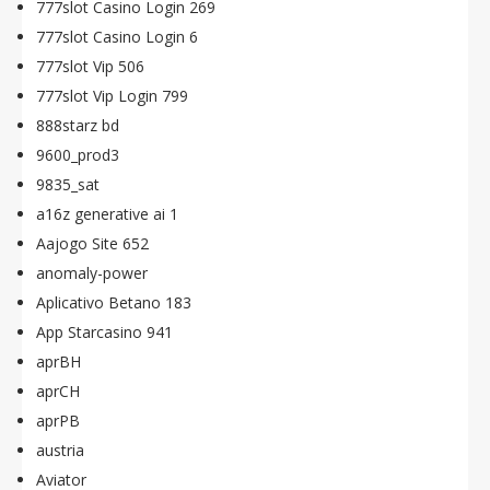
777slot Casino Login 269
777slot Casino Login 6
777slot Vip 506
777slot Vip Login 799
888starz bd
9600_prod3
9835_sat
a16z generative ai 1
Aajogo Site 652
anomaly-power
Aplicativo Betano 183
App Starcasino 941
aprBH
aprCH
aprPB
austria
Aviator