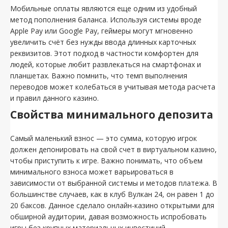
Мобильные оплаты являются еще одним из удобный
метод пополнения баланса. Используя системы вроде
Apple Pay или Google Pay, геймеры могут мгновенно
увеличить счёт без нужды ввода длинных карточных
реквизитов. Этот подход в частности комфортен для
людей, которые любит развлекаться на смартфонах и
планшетах. Важно помнить, что темп выполнения
переводов может колебаться в учитывая метода расчета
и правил данного казино.
Свойства минимального депозита
Самый маленький взнос — это сумма, которую игрок
должен депонировать на свой счет в виртуальном казино,
чтобы приступить к игре. Важно понимать, что объем
минимального взноса может варьироваться в
зависимости от выбранной системы и методов платежа. В
большинстве случаев, как в клуб Вулкан 24, он равен 1 до
20 баксов. Данное сделало онлайн-казино открытыми для
обширной аудитории, давая возможность испробовать
игры без крупных материальных инвестиций.