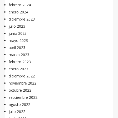
febrero 2024
enero 2024
diciembre 2023
julio 2023
junio 2023
mayo 2023
abril 2023
marzo 2023
febrero 2023
enero 2023
diciembre 2022
noviembre 2022
octubre 2022
septiembre 2022
agosto 2022
julio 2022