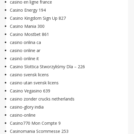
casino en ligne france
Casino Energy 194
Casino Kingdom Sign Up 827
Casino Mania 300
Casino Mostbet 861
casino onlina ca
casino online ar
casinò online it
Casino Slottica Stworzyliśmy Dla – 226
casino svensk licens
casino utan svensk licens
Casino Vegasino 639
casino zonder crucks netherlands
casino-glory india
casino-online
Casino770 Mon Compte 9
Casinomania Scommesse 253