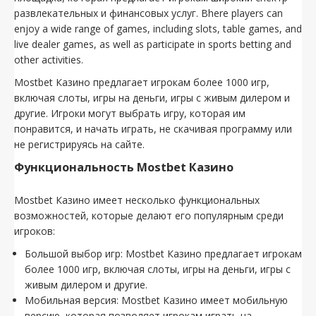
развлекательных и финансовых услуг. Вherе players can
enjoy a wide range of games, including slots, table games, and
live dealer games, as well as participate in sports betting and
other activities.
Mostbet Казино предлагает игрокам более 1000 игр,
включая слоты, игры на деньги, игры с живым дилером и
другие. Игроки могут выбрать игру, которая им
понравится, и начать играть, не скачивая программу или
не регистрируясь на сайте.
Функциональность Mostbet Казино
Mostbet Казино имеет несколько функциональных
возможностей, которые делают его популярным среди
игроков:
Большой выбор игр: Mostbet Казино предлагает игрокам
более 1000 игр, включая слоты, игры на деньги, игры с
живым дилером и другие.
Мобильная версия: Mostbet Казино имеет мобильную
версию, которая позволяет игрокам играть на