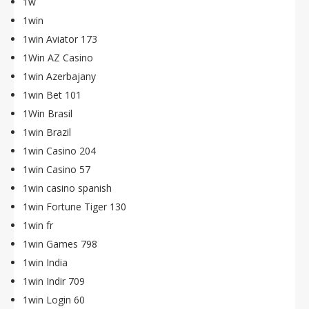
1w
1win
1win Aviator 173
1Win AZ Casino
1win Azerbajany
1win Bet 101
1Win Brasil
1win Brazil
1win Casino 204
1win Casino 57
1win casino spanish
1win Fortune Tiger 130
1win fr
1win Games 798
1win India
1win Indir 709
1win Login 60