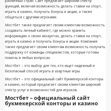
различных стран. Сайт предлагает широкий спектр
функций, включая возможность делать ставки на спорт,
играть в казино, получать бонусы и акции, а также
общаться с другими игроками.
Мостбет также предлагает своим клиентам возможность
создавать личный кабинет, где можно хранить
информацию о своих аккаунтах, делать ставки на спорт,
играть в казино и получать бонусы и акции. Компания
также предлагает своим клиентам возможность получать
поддержку от команды специалистов, которые готовы
помочь в любых вопросах.
Мостбет – это выбор для тех, кто ищет надежный и
безопасный способ играть в азартные игры.
Мостбет – это официальный сайт букмекерской конторы
и казино, который предлагает своим клиентам широкий
спектр услуг и возможностей для игроков.
Мостбет – официальный сайт
букмекерской конторы и казино