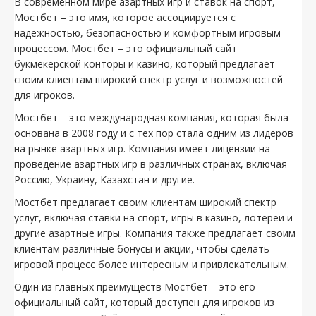
В современном мире азартных игр и ставок на спорт,
Мостбет – это имя, которое ассоциируется с
надежностью, безопасностью и комфортным игровым
процессом. Мостбет – это официальный сайт
букмекерской конторы и казино, который предлагает
своим клиентам широкий спектр услуг и возможностей
для игроков.
Мостбет – это международная компания, которая была
основана в 2008 году и с тех пор стала одним из лидеров
на рынке азартных игр. Компания имеет лицензии на
проведение азартных игр в различных странах, включая
Россию, Украину, Казахстан и другие.
Мостбет предлагает своим клиентам широкий спектр
услуг, включая ставки на спорт, игры в казино, лотереи и
другие азартные игры. Компания также предлагает своим
клиентам различные бонусы и акции, чтобы сделать
игровой процесс более интересным и привлекательным.
Один из главных преимуществ Мостбет – это его
официальный сайт, который доступен для игроков из