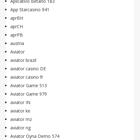
Aplicativo Betano 183
App Starcasino 941
aprBH
aprCH
aprPB
austria
Aviator
aviator brazil
aviator casino DE
aviator casino fr
Aviator Game 513
Aviator Game 979
aviator IN
aviator ke
aviator mz
aviator ng
Aviator Oyna Demo 574