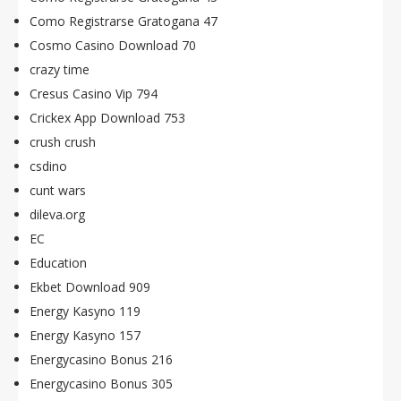
Como Registrarse Gratogana 47
Cosmo Casino Download 70
crazy time
Cresus Casino Vip 794
Crickex App Download 753
crush crush
csdino
cunt wars
dileva.org
EC
Education
Ekbet Download 909
Energy Kasyno 119
Energy Kasyno 157
Energycasino Bonus 216
Energycasino Bonus 305