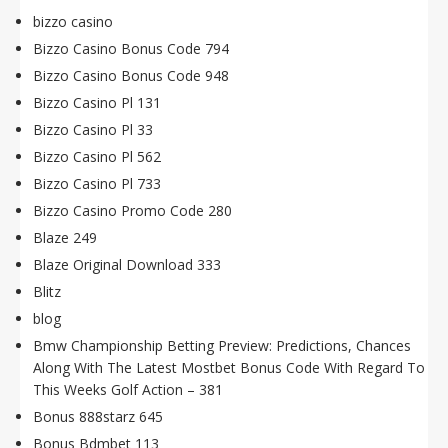
bizzo casino
Bizzo Casino Bonus Code 794
Bizzo Casino Bonus Code 948
Bizzo Casino Pl 131
Bizzo Casino Pl 33
Bizzo Casino Pl 562
Bizzo Casino Pl 733
Bizzo Casino Promo Code 280
Blaze 249
Blaze Original Download 333
Blitz
blog
Bmw Championship Betting Preview: Predictions, Chances
Along With The Latest Mostbet Bonus Code With Regard To
This Weeks Golf Action – 381
Bonus 888starz 645
Bonus Bdmbet 113