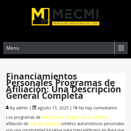
Menu
Financiamientos
Personales Programas de
Afiliación: Una Descripción
General Completa
By admin
|
agosto 15, 2025
|
No hay comentarios
Los programas de
los mejores programas de afiliados
afiliación de
mkt de afiliados
créditos automotrices personales
son una oportunidad lucrativa para mercadólogos en línea que