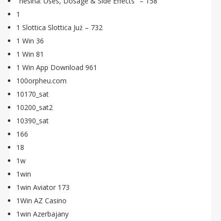
"nesina: Uses, Dosage & Side Effects" – 158
1
1 Slottica Slottica Już – 732
1 Win 36
1 Win 81
1 Win App Download 961
100orpheu.com
10170_sat
10200_sat2
10390_sat
166
18
1w
1win
1win Aviator 173
1Win AZ Casino
1win Azerbajany