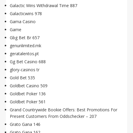
Galactic Wins Withdrawal Time 887
Galacticwins 978
Gama Casino
Game
Gbg Bet Br 657
genunlimited.mk
geratalentos.pt
Gg Bet Casino 688
glory-casinos tr
Gold Bet 535
Goldbet Casino 509
Goldbet Poker 136
Goldbet Poker 561
Grand Countrywide Bookie Offers: Best Promotions For
Present Customers From Oddschecker – 207
Grato Gana 146
Grato Gana 162