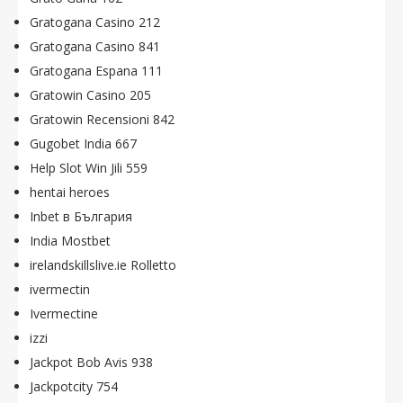
Gratogana Casino 212
Gratogana Casino 841
Gratogana Espana 111
Gratowin Casino 205
Gratowin Recensioni 842
Gugobet India 667
Help Slot Win Jili 559
hentai heroes
Inbet в България
India Mostbet
irelandskillslive.ie Rolletto
ivermectin
Ivermectine
izzi
Jackpot Bob Avis 938
Jackpotcity 754