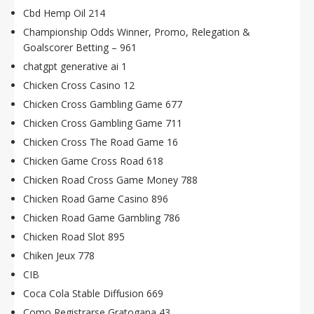
Cbd Hemp Oil 214
Championship Odds Winner, Promo, Relegation &
Goalscorer Betting – 961
chatgpt generative ai 1
Chicken Cross Casino 12
Chicken Cross Gambling Game 677
Chicken Cross Gambling Game 711
Chicken Cross The Road Game 16
Chicken Game Cross Road 618
Chicken Road Cross Game Money 788
Chicken Road Game Casino 896
Chicken Road Game Gambling 786
Chicken Road Slot 895
Chiken Jeux 778
CIB
Coca Cola Stable Diffusion 669
Como Registrarse Gratogana 43