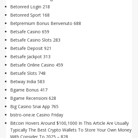
Betonred Login 218
Betonred Sport 168
Betpremium Bonus Benvenuto 688
Betsafe Casino 659
Betsafe Casino Slots 283
Betsafe Deposit 921
Betsafe Jackpot 313
Betsafe Online Casino 459
Betsafe Slots 748
Betway India 583
Bgame Bonus 417
Bgame Recensioni 628
Big Casino Snai App 765
bistro-one.ie Casino Friday
Bitcoin Hovers Around $100,1000 In This Article Are Usually
Typically The Best Crypto Wallets To Store Your Own Money
With Consider To 2025 – 828