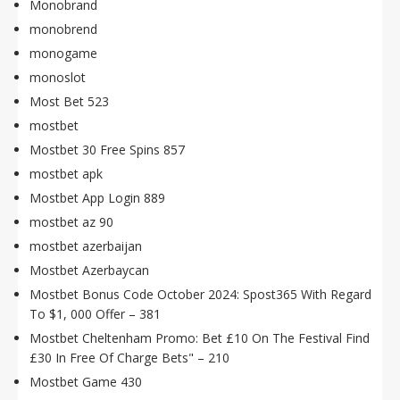
Monobrand
monobrend
monogame
monoslot
Most Bet 523
mostbet
Mostbet 30 Free Spins 857
mostbet apk
Mostbet App Login 889
mostbet az 90
mostbet azerbaijan
Mostbet Azerbaycan
Mostbet Bonus Code October 2024: Spost365 With Regard
To $1, 000 Offer – 381
Mostbet Cheltenham Promo: Bet £10 On The Festival Find
£30 In Free Of Charge Bets" – 210
Mostbet Game 430