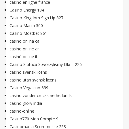
casino en ligne france
Casino Energy 194
Casino Kingdom Sign Up 827
Casino Mania 300
Casino Mostbet 861
casino onlina ca
casino online ar
casinò online it
Casino Slottica Stworzyliśmy Dla – 226
casino svensk licens
casino utan svensk licens
Casino Vegasino 639
casino zonder crucks netherlands
casino-glory india
casino-online
Casino770 Mon Compte 9
Casinomania Scommesse 253