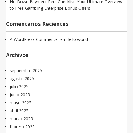
No Down Payment Perk Checklist: Your Ultimate Overview
to Free Gambling Enterprise Bonus Offers
Comentarios Recientes
A WordPress Commenter
en
Hello world!
Archivos
septiembre 2025
agosto 2025
julio 2025
junio 2025
mayo 2025
abril 2025
marzo 2025
febrero 2025