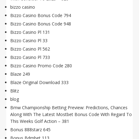
bizzo casino
Bizzo Casino Bonus Code 794
Bizzo Casino Bonus Code 948
Bizzo Casino Pl 131
Bizzo Casino Pl 33
Bizzo Casino Pl 562
Bizzo Casino Pl 733
Bizzo Casino Promo Code 280
Blaze 249
Blaze Original Download 333
Blitz
blog
Bmw Championship Betting Preview: Predictions, Chances
Along With The Latest Mostbet Bonus Code With Regard To
This Weeks Golf Action – 381
Bonus 888starz 645
Bonus Bdmbet 113