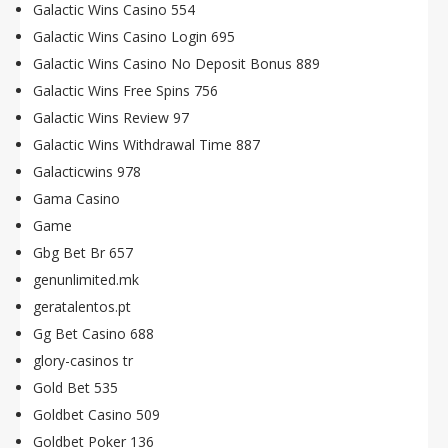
Galactic Wins Casino 554
Galactic Wins Casino Login 695
Galactic Wins Casino No Deposit Bonus 889
Galactic Wins Free Spins 756
Galactic Wins Review 97
Galactic Wins Withdrawal Time 887
Galacticwins 978
Gama Casino
Game
Gbg Bet Br 657
genunlimited.mk
geratalentos.pt
Gg Bet Casino 688
glory-casinos tr
Gold Bet 535
Goldbet Casino 509
Goldbet Poker 136