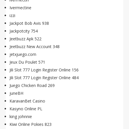
Ivermectine
izzi
Jackpot Bob Avis 938
Jackpotcity 754
Jeetbuzz Apk 522
Jeetbuzz New Account 348
jetxjuego.com
Jeux Du Poulet 571
Jili Slot 777 Login Register Online 156
Jili Slot 777 Login Register Online 484
Juego Chicken Road 269
juneBH
KaravanBet Casino
Kasyno Online PL
king johnnie
Kiwi Online Pokies 823