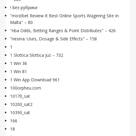
! Без рубрики
"mostbet Review It Best Online Sports Wagering Site In
Malta" – 80
"nba Odds, Betting Ranges & Point Distributes" – 426
"nesina: Uses, Dosage & Side Effects" – 158
1
1 Slottica Slottica Już – 732
1 Win 36
1 Win 81
1 Win App Download 961
100orpheu.com
10170_sat
10200_sat2
10390_sat
166
18