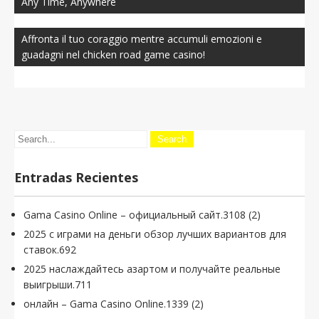
Any Time, Anywhere
Affronta il tuo coraggio mentre accumuli emozioni e
guadagni nel chicken road game casino!
Entradas Recientes
Gama Casino Online – официальный сайт.3108 (2)
2025 с играми на деньги обзор лучших вариантов для
ставок.692
2025 наслаждайтесь азартом и получайте реальные
выигрыши.711
онлайн – Gama Casino Online.1339 (2)