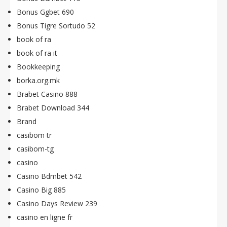
Bonus Ggbet 690
Bonus Tigre Sortudo 52
book of ra
book of ra it
Bookkeeping
borka.org.mk
Brabet Casino 888
Brabet Download 344
Brand
casibom tr
casibom-tg
casino
Casino Bdmbet 542
Casino Big 885
Casino Days Review 239
casino en ligne fr