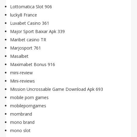
Lottomatica Slot 906
lucky8 France
Luvabet Casino 361
Major Sport Baixar Apk 339
Maribet casino TR
Marjosport 761
Masalbet
Maximabet Bonus 916
mini-review
Mini-reviews
Mission Uncrossable Game Download Apk 693
mobile porn games
mobileporngames
mombrand
mono brand
mono slot