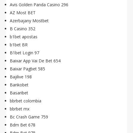
Avis Golden Panda Casino 296
AZ Most BET
Azerbajany Mostbet
B Casino 352
b1bet apostas
b1bet BR
B1bet Login 97
Baixar App Vai De Bet 654
Baixar Pagbet 585
Bajilive 198
Bankobet
Basaribet
bbrbet colombia
bbrbet mx
Bc Crash Game 759
Bdm Bet 678
Bdm Bet 978