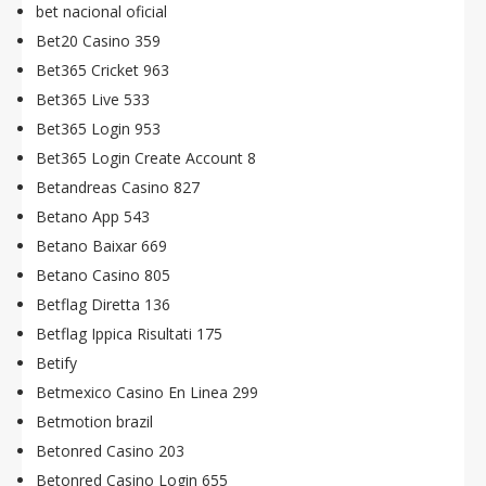
bet nacional oficial
Bet20 Casino 359
Bet365 Cricket 963
Bet365 Live 533
Bet365 Login 953
Bet365 Login Create Account 8
Betandreas Casino 827
Betano App 543
Betano Baixar 669
Betano Casino 805
Betflag Diretta 136
Betflag Ippica Risultati 175
Betify
Betmexico Casino En Linea 299
Betmotion brazil
Betonred Casino 203
Betonred Casino Login 655