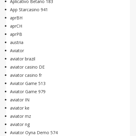
Aplicativo Betano 183
App Starcasino 941
aprBH
aprCH
aprPB
austria
Aviator
aviator brazil
aviator casino DE
aviator casino fr
Aviator Game 513
Aviator Game 979
aviator IN
aviator ke
aviator mz
aviator ng
Aviator Oyna Demo 574