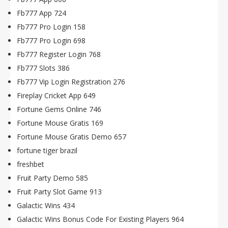
Fb777 App 724
Fb777 Pro Login 158
Fb777 Pro Login 698
Fb777 Register Login 768
Fb777 Slots 386
Fb777 Vip Login Registration 276
Fireplay Cricket App 649
Fortune Gems Online 746
Fortune Mouse Gratis 169
Fortune Mouse Gratis Demo 657
fortune tiger brazil
freshbet
Fruit Party Demo 585
Fruit Party Slot Game 913
Galactic Wins 434
Galactic Wins Bonus Code For Existing Players 964