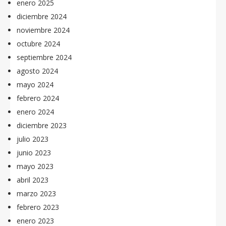
enero 2025
diciembre 2024
noviembre 2024
octubre 2024
septiembre 2024
agosto 2024
mayo 2024
febrero 2024
enero 2024
diciembre 2023
julio 2023
junio 2023
mayo 2023
abril 2023
marzo 2023
febrero 2023
enero 2023