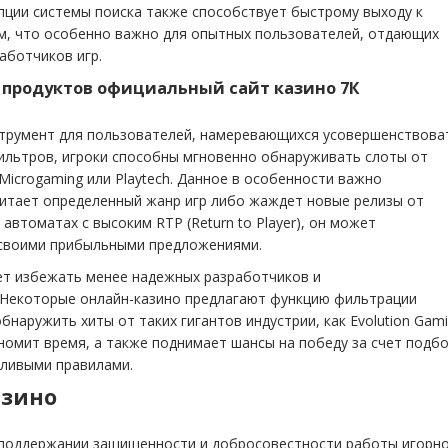
пции системы поиска также способствует быстрому выходу к
м, что особенно важно для опытных пользователей, отдающих
аботчиков игр.
 продуктов официальный сайт казино 7К
трумент для пользователей, намеревающихся усовершенствова
фильтров, игроки способны мгновенно обнаруживать слоты от
Microgaming или Playtech. Данное в особенности важно
итает определенный жанр игр либо жаждет новые релизы от
автоматах с высоким RTP (Return to Player), он может
 своими прибыльными предложениями.
ет избежать менее надежных разработчиков и
 Некоторые онлайн-казино предлагают функцию фильтрации
бнаружить хиты от таких гигантов индустрии, как Evolution Gam
кономит время, а также поднимает шансы на победу за счет подб
дливыми правилами.
азино
 поддержании защищенности и добросовестности работы игорн