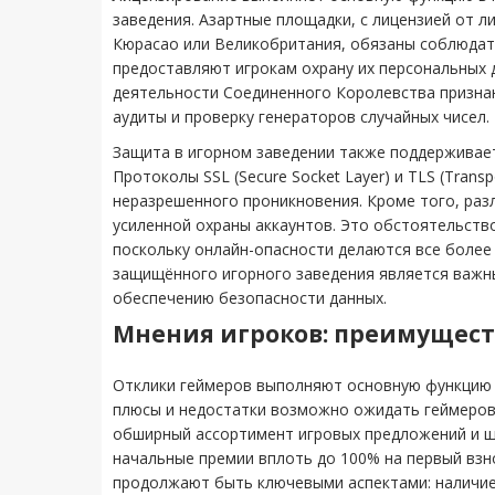
заведения. Азартные площадки, с лицензией от л
Кюрасао или Великобритания, обязаны соблюдат
предоставляют игрокам охрану их персональных 
деятельности Соединенного Королевства призна
аудиты и проверку генераторов случайных чисел.
Защита в игорном заведении также поддерживае
Протоколы SSL (Secure Socket Layer) и TLS (Trans
неразрешенного проникновения. Кроме того, ра
усиленной охраны аккаунтов. Это обстоятельств
поскольку онлайн-опасности делаются все боле
защищённого игорного заведения является важны
обеспечению безопасности данных.
Мнения игроков: преимущест
Отклики геймеров выполняют основную функцию в
плюсы и недостатки возможно ожидать геймеров
обширный ассортимент игровых предложений и щ
начальные премии вплоть до 100% на первый взн
продолжают быть ключевыми аспектами: наличие 