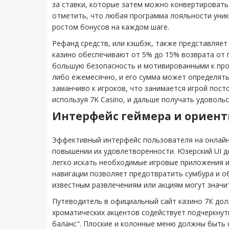
за ставки, которые затем можно конвертировать 
отметить, что любая программа лояльности уника
ростом бонусов на каждом шаге.
Рефанд средств, или кэшбэк, также представляет
казино обеспечивают от 5% до 15% возврата от 
большую безопасность и мотивированными к про
либо ежемесячно, и его сумма может определять
заманчиво к игроков, что занимается игрой пост
используя 7K Casino, и дальше получать удоволь
Интерфейс геймера и ориен
Эффективный интерфейс пользователя на онлайн
повышении их удовлетворенности. Юзерский UI 
легко искать необходимые игровые приложения 
навигации позволяет предотвратить сумбура и об
известным развлечениям или акциям могут знач
Путеводитель в официальный сайт казино 7К до
хроматических акцентов содействует подчеркнуть
баланс". Плоские и колонные меню должны быть