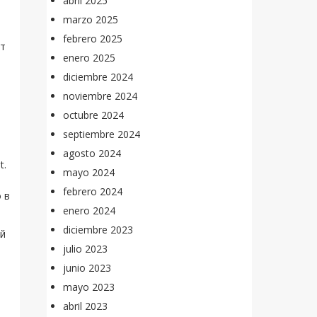
abril 2025
marzo 2025
febrero 2025
ут
enero 2025
diciembre 2024
noviembre 2024
octubre 2024
septiembre 2024
я
agosto 2024
t.
mayo 2024
febrero 2024
 в
enero 2024
diciembre 2023
ей
julio 2023
junio 2023
mayo 2023
abril 2023