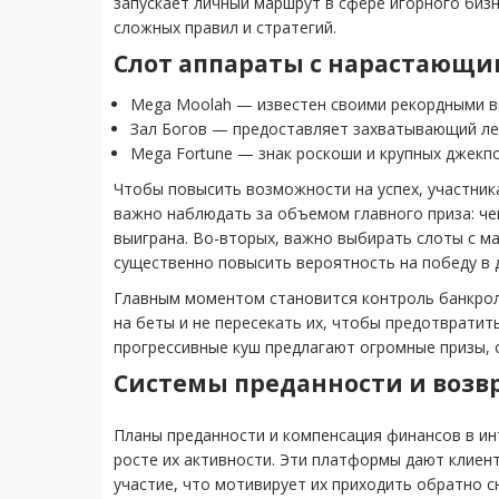
запускает личный маршрут в сфере игорного бизн
сложных правил и стратегий.
Слот аппараты с нарастаю
Mega Moolah — известен своими рекордными в
Зал Богов — предоставляет захватывающий ле
Mega Fortune — знак роскоши и крупных джекп
Чтобы повысить возможности на успех, участни
важно наблюдать за объемом главного приза: че
выиграна. Во-вторых, важно выбирать слоты с ма
существенно повысить вероятность на победу в 
Главным моментом становится контроль банкрол
на беты и не пересекать их, чтобы предотвратит
прогрессивные куш предлагают огромные призы, о
Системы преданности и возвр
Планы преданности и компенсация финансов в ин
росте их активности. Эти платформы дают клиен
участие, что мотивирует их приходить обратно 