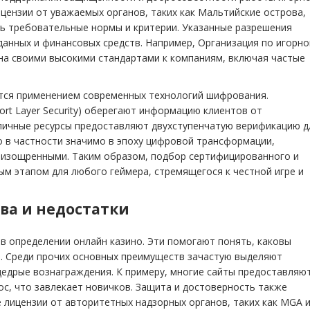
ицензии от уважаемых органов, таких как Мальтийские острова,
ь требовательные нормы и критерии. Указанные разрешения
данных и финансовых средств. Например, Организация по игорно
на своими высокими стандартами к компаниям, включая частые
тся применением современных технологий шифрования.
port Layer Security) оберегают информацию клиентов от
зличные ресурсы предоставляют двухступенчатую верификацию д
о в частности значимо в эпоху цифровой трансформации,
е изощренными. Таким образом, подбор сертифицированного и
м этапом для любого геймера, стремящегося к честной игре и
ва и недостатки
 определении онлайн казино. Эти помогают понять, каковы
. Среди прочих основных преимуществ зачастую выделяют
едрые вознаграждения. К примеру, многие сайты предоставляю
ос, что завлекает новичков. Защита и достоверность также
лицензии от авторитетных надзорных органов, таких как MGA 