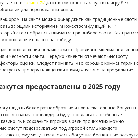
нусы, что в
казино 7К
дают возможность запустить игру без
ебований для перевода выигрыша.
 выбором. На сайте можно обнаружить как традиционные слоты
захватывающими историями и множеством функций. RTP
оторый стоит обратить внимание при выборе слота. Как правил
рямо определяет шансы на победу.
ию в определении онлайн казино. Правдивые мнения подлинны
ия и честности сайта. Нередко клиенты отмечают быстроту
 факторы оценки. Следует помнить, что хорошие комментарии н
оветуется проверять лицензии и имидж казино на профильных
жутся предоставлены в 2025 году
могут ждать более разнообразные и привлекательные бонусы в
м соревнования, провайдеры будут предлагать особенные
казино 7К и сохранить игроков. Среди прочих этих можно
ые смогут подстраиваться под игровой стиль каждого
ает слоты, ему могут предложить бонусные бесплатные раскрут