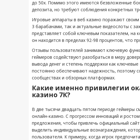
до 50x. Помимо этого имеются безвложенные бо
депозита, но требуют соблюдения конкретных тр
Игровые аппараты в веб казино поражают своим
3 барабанами, так и актуальные видеослоты с 
представляет собой ключевым показателем, на к
он находится в пределах 92-98 процентов, что п
Отзывы пользователей занимают ключевую функц
геймеров содействуют разобраться в меру довер
вывода денег и степень поддержки как ключевые
постоянно обеспечивают надежность, поэтому с
сообществах и обзорных платформах.
Какие именно привилегии ока
казино 7К?
В две тысячи двадцать пятом периоде геймеры с
онлайн-казино. С прогрессом инноваций и росто
предложения, чтобы привлечь официальный сайт 
выделить индивидуальные вознаграждения, котор
пользователя. К примеру, когда игрок предпочит