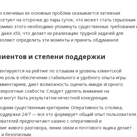
 из ключевых из основных проблем оказывается затяжная
сетуют на отсрочки до пары суток, что может стать серьезным
Помимо этого необходимо упомянуть существенные требования 
 даже x50, что делает их реализацию трудной задачей для
воляют определить эти моменты и принять обдуманное
иентов и степени поддержки
ентируются на рейтинг по отзывам и уровень клиентской
ую роль в обеспечении стабильного и удобного опыта игры.
комментариев, дают возможность оценить имидж игорного
 вероятные слабости. Следует уделять внимание на
ни могут быть результатом нечестной конкуренции.
 одним существенным критерием. Оперативность отклика,
поддержки 24/7 — все это формирует общий опыт пользователя.
ователей предпочитают казино с оперативной и
ие живого разговора, линии связи и почтового ящика делает
 и безопасным.