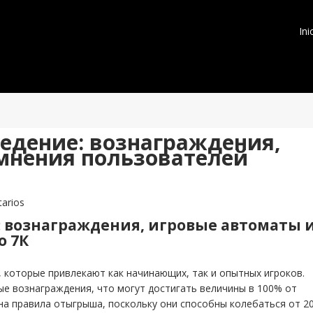
Ini
ведение: вознаграждения,
мнения пользователей
arios
: вознаграждения, игровые автоматы 
о 7К
 которые привлекают как начинающих, так и опытных игроков.
е вознаграждения, что могут достигать величины в 100% от
 на правила отыгрыша, поскольку они способны колебаться от 2