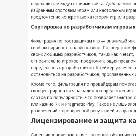
переходить между секциями сайта. Добавление о
избранным слотовым играм или настольным игра
предпочтение конкретные категории игр или разр
Сортировка по разработчикам игровых
Фильтрация по поставщикам игр — значимый инс
свой экспириенс в онлайн-казино. Посредством 
своих любимых разработчиков, таких как NetEnt, 
относительно игроков, предпочитающих предпоч
определенных разработчиков. К геймер увлечён в 
остановиться на разработчиков, прославленных
Кроме того, фильтрация по провайдерам помога
сконцентрироваться на надежных предложениях.
слотов по популярности, что позволяет быстро о
или казино 7К и Pragmatic Play. Такое не лишь э
развлечений с проверенной репутацией и справе
Лицензирование и защита к
Лицензирование выполняет основную функцию в