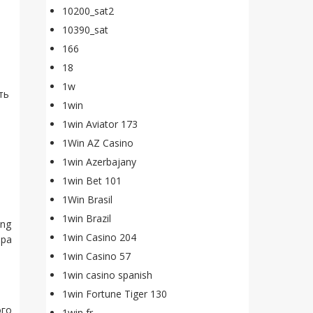
10200_sat2
10390_sat
166
18
1w
ть
1win
1win Aviator 173
1Win AZ Casino
1win Azerbajany
1win Bet 101
1Win Brasil
1win Brazil
ing
1win Casino 204
ора
1win Casino 57
1win casino spanish
1win Fortune Tiger 130
ого
1win fr