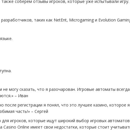
а также соберем отзывы игроков, которые уже испытывали игру.
зработчиков, таких как NetEnt, Microgaming и Evolution Gamin
языке.
тупна.
 и не могу сказать, что я разочарован. Игровые автоматы всегда
ются.» – Иван
 но после регистрации я понял, что это лучшее казино, которое я
юбимая часть!» – Сергей
ор для игроков, которые ищут широкий выбор игровых автоматов
a Casino Online имеет свои недостатки, которые стоит учитыват