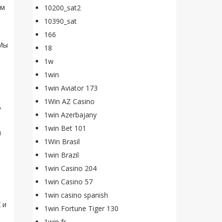
ям
10200_sat2
10390_sat
166
 Мы
18
1w
1win
1win Aviator 173
1Win AZ Casino
,
1win Azerbajany
1win Bet 101
и
1Win Brasil
1win Brazil
1win Casino 204
1win Casino 57
1win casino spanish
 и
1win Fortune Tiger 130
1win fr