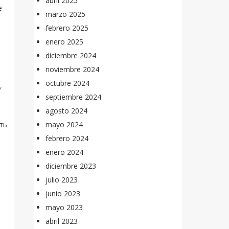
abril 2025
е
marzo 2025
febrero 2025
enero 2025
diciembre 2024
noviembre 2024
octubre 2024
,
septiembre 2024
agosto 2024
ть
mayo 2024
febrero 2024
enero 2024
diciembre 2023
julio 2023
junio 2023
mayo 2023
abril 2023