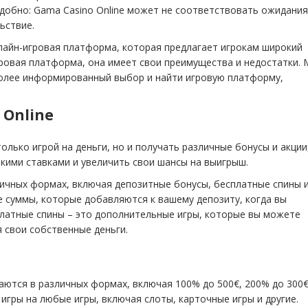
удобно: Gama Casino Online может не соответствовать ожидани
ьствие.
нлайн-игровая платформа, которая предлагает игрокам широкий
-игровая платформа, она имеет свои преимущества и недостатки.
более информированный выбор и найти игровую платформу,
 Online
олько игрой на деньги, но и получать различные бонусы и акции
кими ставками и увеличить свои шансы на выигрыш.
личных формах, включая депозитные бонусы, бесплатные спины 
е суммы, которые добавляются к вашему депозиту, когда вы
латные спины – это дополнительные игры, которые вы можете
 свои собственные деньги.
аются в различных формах, включая 100% до 500€, 200% до 300€
игры на любые игры, включая слоты, карточные игры и другие.