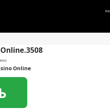
Ini
Online.3508
rios
sino Online
Ь