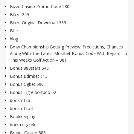
Bizzo Casino Promo Code 280
Blaze 249
Blaze Original Download 333
Blitz
blog
Bmw Championship Betting Preview: Predictions, Chances
Along With The Latest Mostbet Bonus Code With Regard To
This Weeks Golf Action – 381
Bonus 888starz 645
Bonus Bdmbet 113
Bonus Ggbet 690
Bonus Tigre Sortudo 52
book of ra
book of ra it
Bookkeeping
borka.org.mk
Brabet Casino 888