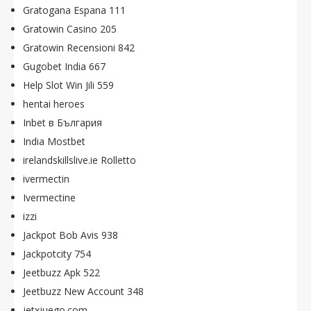
Gratogana Espana 111
Gratowin Casino 205
Gratowin Recensioni 842
Gugobet India 667
Help Slot Win Jili 559
hentai heroes
Inbet в България
India Mostbet
irelandskillslive.ie Rolletto
ivermectin
Ivermectine
izzi
Jackpot Bob Avis 938
Jackpotcity 754
Jeetbuzz Apk 522
Jeetbuzz New Account 348
jetxjuego.com