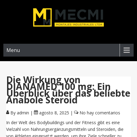
Menu
Die Wirkung von
DIANAMED 100 mg: Ein
Überblick über das beliebte
Anabole Steroid
By admin
|
agosto 8, 2025
|
No hay comentarios
In der Welt des Bodybuildings und der Fitness gibt es eine
Vielzahl von Nahrungsergänzungsmitteln und Steroiden, die
von Athleten eingesetzt werden, um ihre Ziele schneller zu