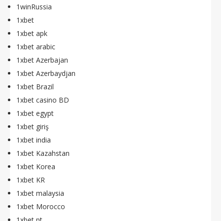
1winRussia
1xbet
1xbet apk
1xbet arabic
1xbet Azerbajan
1xbet Azerbaydjan
1xbet Brazil
1xbet casino BD
1xbet egypt
1xbet giriş
1xbet india
1xbet Kazahstan
1xbet Korea
1xbet KR
1xbet malaysia
1xbet Morocco
1xbet pt