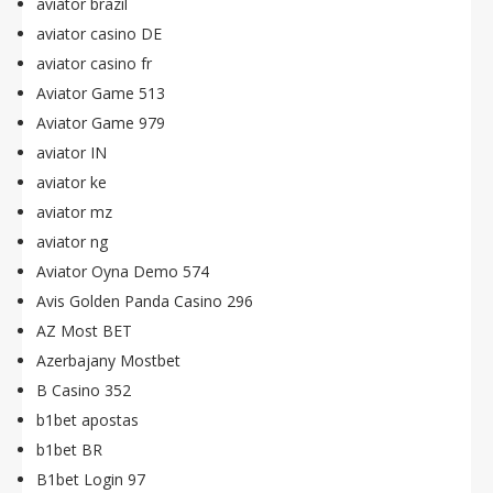
aviator brazil
aviator casino DE
aviator casino fr
Aviator Game 513
Aviator Game 979
aviator IN
aviator ke
aviator mz
aviator ng
Aviator Oyna Demo 574
Avis Golden Panda Casino 296
AZ Most BET
Azerbajany Mostbet
B Casino 352
b1bet apostas
b1bet BR
B1bet Login 97