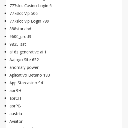
777slot Casino Login 6
777slot Vip 506
777slot Vip Login 799
888starz bd
9600_prod3
9835_sat
a16z generative ai 1
Aajogo Site 652
anomaly-power
Aplicativo Betano 183
App Starcasino 941
aprBH
aprCH
aprPB
austria
Aviator