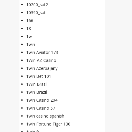
10200_sat2
10390_sat
166
18
1w
1win
1win Aviator 173
1Win AZ Casino
1win Azerbajany
1win Bet 101
1Win Brasil
1win Brazil
1win Casino 204
1win Casino 57
1win casino spanish
1win Fortune Tiger 130
1win fr