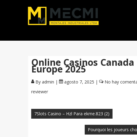
Online Casinos Canada 
Europe 2025
By admin
|
agosto 7, 2025
|
No hay comenta
reviewer
Navegación
de
7Slots Casino – Hzl Para ekme.823 (2)
entradas
Pourquoi les joueurs chois