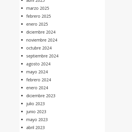
abril 2025
marzo 2025
febrero 2025
enero 2025
diciembre 2024
noviembre 2024
octubre 2024
septiembre 2024
agosto 2024
mayo 2024
febrero 2024
enero 2024
diciembre 2023
julio 2023
junio 2023
mayo 2023
abril 2023