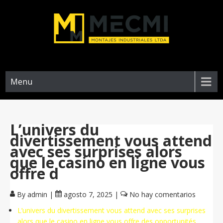
Menu
L’univers du
divertissement vous attend
avec ses surprises alors
que le casino en ligne vous
offre d
By admin
|
agosto 7, 2025
|
No hay comentarios
L’univers du divertissement vous attend avec ses surprises
alors que le casino en ligne vous offre des opportunités