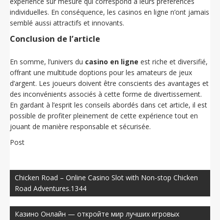
expérience sur mesure qui correspond à leurs préférences
individuelles. En conséquence, les casinos en ligne n’ont jamais
semblé aussi attractifs et innovants.
Conclusion de l’article
En somme, l’univers du
casino en ligne
est riche et diversifié,
offrant une multitude doptions pour les amateurs de jeux
d’argent. Les joueurs doivent être conscients des avantages et
des inconvénients associés à cette forme de divertissement.
En gardant à l’esprit les conseils abordés dans cet article, il est
possible de profiter pleinement de cette expérience tout en
jouant de manière responsable et sécurisée.
Post
Navegación
de
Chicken Road – Online Casino Slot with Non-stop Chicken
entradas
Road Adventures.1344
Казино Онлайн — откройте мир лучших игровых