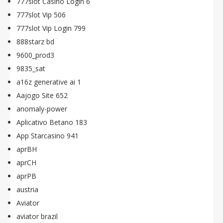
777slot Casino Login 6
777slot Vip 506
777slot Vip Login 799
888starz bd
9600_prod3
9835_sat
a16z generative ai 1
Aajogo Site 652
anomaly-power
Aplicativo Betano 183
App Starcasino 941
aprBH
aprCH
aprPB
austria
Aviator
aviator brazil