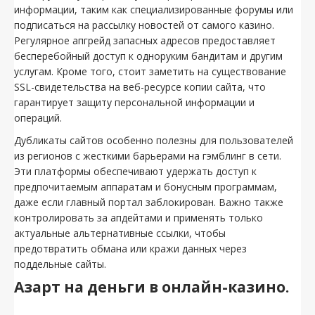
информации, таким как специализированные форумы или
подписаться на рассылку новостей от самого казино.
Регулярное апгрейд запасных адресов предоставляет
бесперебойный доступ к одноруким бандитам и другим
услугам. Кроме того, стоит заметить на существование
SSL-свидетельства на веб-ресурсе копии сайта, что
гарантирует защиту персональной информации и
операций.
Дубликаты сайтов особенно полезны для пользователей
из регионов с жесткими барьерами на гэмблинг в сети.
Эти платформы обеспечивают удержать доступ к
предпочитаемым аппаратам и бонусным программам,
даже если главный портал заблокирован. Важно также
контролировать за апдейтами и применять только
актуальные альтернативные ссылки, чтобы
предотвратить обмана или кражи данных через
поддельные сайты.
Азарт на деньги в онлайн-казино.