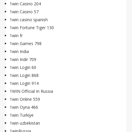
1win Casino 204
1win Casino 57
1win casino spanish
1win Fortune Tiger 130
1win fr
1win Games 798
1win India
1win Indir 709
1win Login 60
1win Login 868
1win Login 914
1WIN Official In Russia
1win Online 559
1win Oyna 466
1win Turkiye
1win uzbekistan
1winRussia