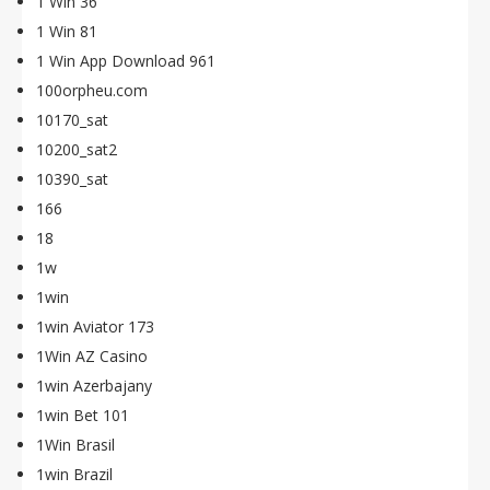
1 Win 36
1 Win 81
1 Win App Download 961
100orpheu.com
10170_sat
10200_sat2
10390_sat
166
18
1w
1win
1win Aviator 173
1Win AZ Casino
1win Azerbajany
1win Bet 101
1Win Brasil
1win Brazil