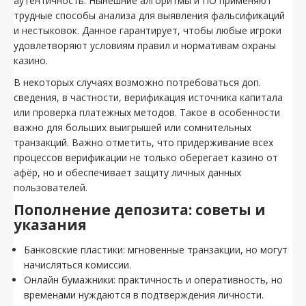
аутентичность. Нынешние алгоритмы и ПО применяют
трудные способы анализа для выявления фальсификаций
и нестыковок. Данное гарантирует, чтобы любые игроки
удовлетворяют условиям правил и нормативам охраны
казино.
В некоторых случаях возможно потребоваться доп.
сведения, в частности, верификация источника капитала
или проверка платежных методов. Такое в особенности
важно для больших выигрышей или сомнительных
транзакций. Важно отметить, что придерживание всех
процессов верификации не только оберегает казино от
афёр, но и обеспечивает защиту личных данных
пользователей.
Пополнение депозита: советы и
указания
Банковские пластики: мгновенные транзакции, но могут
начисляться комиссии.
Онлайн бумажники: практичность и оперативность, но
временами нуждаются в подтверждения личности.