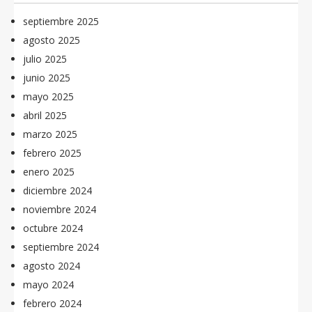
septiembre 2025
agosto 2025
julio 2025
junio 2025
mayo 2025
abril 2025
marzo 2025
febrero 2025
enero 2025
diciembre 2024
noviembre 2024
octubre 2024
septiembre 2024
agosto 2024
mayo 2024
febrero 2024