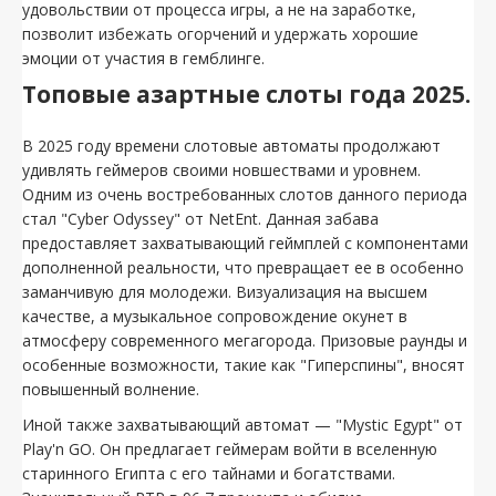
удовольствии от процесса игры, а не на заработке,
позволит избежать огорчений и удержать хорошие
эмоции от участия в гемблинге.
Топовые азартные слоты года 2025.
В 2025 году времени слотовые автоматы продолжают
удивлять геймеров своими новшествами и уровнем.
Одним из очень востребованных слотов данного периода
стал "Cyber Odyssey" от NetEnt. Данная забава
предоставляет захватывающий геймплей с компонентами
дополненной реальности, что превращает ее в особенно
заманчивую для молодежи. Визуализация на высшем
качестве, а музыкальное сопровождение окунет в
атмосферу современного мегагорода. Призовые раунды и
особенные возможности, такие как "Гиперспины", вносят
повышенный волнение.
Иной также захватывающий автомат — "Mystic Egypt" от
Play'n GO. Он предлагает геймерам войти в вселенную
старинного Египта с его тайнами и богатствами.