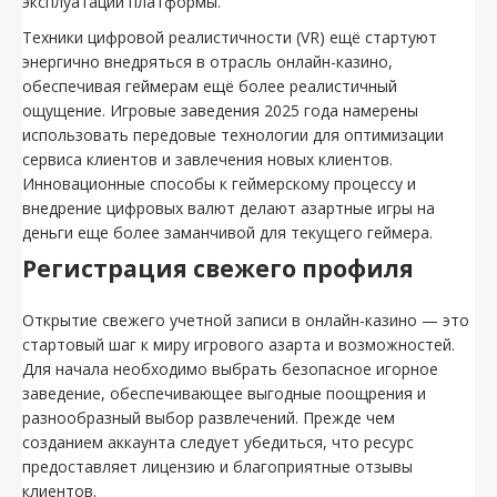
эксплуатации платформы.
Техники цифровой реалистичности (VR) ещё стартуют
энергично внедряться в отрасль онлайн-казино,
обеспечивая геймерам ещё более реалистичный
ощущение. Игровые заведения 2025 года намерены
использовать передовые технологии для оптимизации
сервиса клиентов и завлечения новых клиентов.
Инновационные способы к геймерскому процессу и
внедрение цифровых валют делают азартные игры на
деньги еще более заманчивой для текущего геймера.
Регистрация свежего профиля
Открытие свежего учетной записи в онлайн-казино — это
стартовый шаг к миру игрового азарта и возможностей.
Для начала необходимо выбрать безопасное игорное
заведение, обеспечивающее выгодные поощрения и
разнообразный выбор развлечений. Прежде чем
созданием аккаунта следует убедиться, что ресурс
предоставляет лицензию и благоприятные отзывы
клиентов.