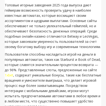
Топовые игорные заведения 2025 года выпуска дают
геймерам возможность проверить удачу в наиболее
известных автоматах, которые восхищают своим
ассортиментом и щедрыми выплатами. Основные сайты
обеспечивают не только увлекательный геймплей, но и
обеспечивают безопасность денежных операций. Среди
подобных онлайн-казино отличаются Betway и LeoVegas,
которые завоевали уверенность пользователей за счет
своему богатому выбору игр и современным технологиям.
Пользователи способны насладиться игрой на деньги в
популярных автоматах, таких как Starburst и Book of Dead,
которые славятся значительным процентом возврата —
до 96%. Представленные слоты, предложенные на сайте
1xbet
, содержат уникальные бонусы, такие как бесплатные
вращения и умножители выигрыша, что делает игровой
процесс еще более захватывающим. Посредством
интеграции с мобильными девайсами, игроки могут
испытать предпочитаемыми автоматами в любое время и
в любом месте, что существенно повышает удобство