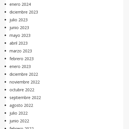
enero 2024
diciembre 2023
julio 2023
junio 2023
mayo 2023
abril 2023
marzo 2023
febrero 2023
enero 2023
diciembre 2022
noviembre 2022
octubre 2022
septiembre 2022
agosto 2022
julio 2022
junio 2022
febrero 2022