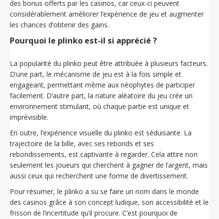
des bonus offerts par les casinos, car ceux-ci peuvent
considérablement améliorer l’expérience de jeu et augmenter
les chances d’obtenir des gains.
Pourquoi le plinko est-il si apprécié ?
La popularité du plinko peut être attribuée à plusieurs facteurs.
D’une part, le mécanisme de jeu est à la fois simple et
engageant, permettant même aux néophytes de participer
facilement. D’autre part, la nature aléatoire du jeu crée un
environnement stimulant, où chaque partie est unique et
imprévisible.
En outre, l’expérience visuelle du plinko est séduisante. La
trajectoire de la bille, avec ses rebonds et ses
rebondissements, est captivante à regarder. Cela attire non
seulement les joueurs qui cherchent à gagner de l’argent, mais
aussi ceux qui recherchent une forme de divertissement.
Pour résumer, le plinko a su se faire un nom dans le monde
des casinos grâce à son concept ludique, son accessibilité et le
frisson de l’incertitude qu’il procure. C’est pourquoi de