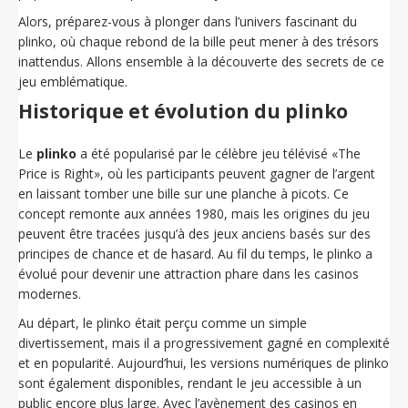
Alors, préparez-vous à plonger dans l’univers fascinant du
plinko, où chaque rebond de la bille peut mener à des trésors
inattendus. Allons ensemble à la découverte des secrets de ce
jeu emblématique.
Historique et évolution du plinko
Le
plinko
a été popularisé par le célèbre jeu télévisé «The
Price is Right», où les participants peuvent gagner de l’argent
en laissant tomber une bille sur une planche à picots. Ce
concept remonte aux années 1980, mais les origines du jeu
peuvent être tracées jusqu’à des jeux anciens basés sur des
principes de chance et de hasard. Au fil du temps, le plinko a
évolué pour devenir une attraction phare dans les casinos
modernes.
Au départ, le plinko était perçu comme un simple
divertissement, mais il a progressivement gagné en complexité
et en popularité. Aujourd’hui, les versions numériques de plinko
sont également disponibles, rendant le jeu accessible à un
public encore plus large. Avec l’avènement des casinos en