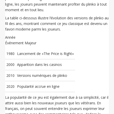
ligne, les joueurs peuvent maintenant profiter du plinko à tout
moment et en tout lieu.
La table ci-dessous illustre l’évolution des versions de plinko au
fil des ans, montrant comment ce jeu classique est devenu un
favori moderne parmi les joueurs.
Année
Événement Majeur
1980
Lancement de «The Price is Right»
2000
Apparition dans les casinos
2010
Versions numériques de plinko
2020
Popularité accrue en ligne
La popularité de ce jeu est également due à sa simplicité, car il
attire aussi bien les nouveaux joueurs que les vétérans. En
français, on peut souvent entendre les joueurs exprimer leur