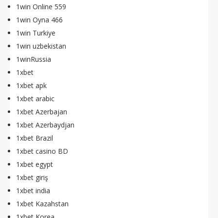
1win Online 559
1win Oyna 466
1win Turkiye
1win uzbekistan
1winRussia
1xbet
1xbet apk
1xbet arabic
1xbet Azerbajan
1xbet Azerbaydjan
1xbet Brazil
1xbet casino BD
1xbet egypt
1xbet giriş
1xbet india
1xbet Kazahstan
1xbet Korea