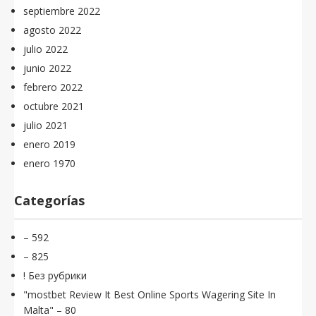
septiembre 2022
agosto 2022
julio 2022
junio 2022
febrero 2022
octubre 2021
julio 2021
enero 2019
enero 1970
Categorías
– 592
– 825
! Без рубрики
"mostbet Review It Best Online Sports Wagering Site In
Malta" – 80