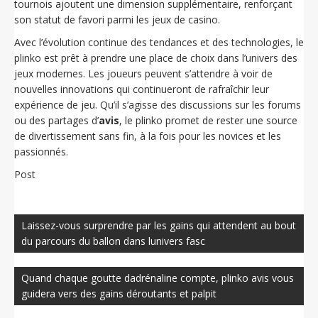
tournois ajoutent une dimension supplémentaire, renforçant
son statut de favori parmi les jeux de casino.
Avec l’évolution continue des tendances et des technologies, le
plinko est prêt à prendre une place de choix dans l’univers des
jeux modernes. Les joueurs peuvent s’attendre à voir de
nouvelles innovations qui continueront de rafraîchir leur
expérience de jeu. Qu’il s’agisse des discussions sur les forums
ou des partages d’
avis
, le plinko promet de rester une source
de divertissement sans fin, à la fois pour les novices et les
passionnés.
Post
Navegación
de
Laissez-vous surprendre par les gains qui attendent au bout
entradas
du parcours du ballon dans lunivers fasc
Quand chaque goutte dadrénaline compte, plinko avis vous
guidera vers des gains déroutants et palpit