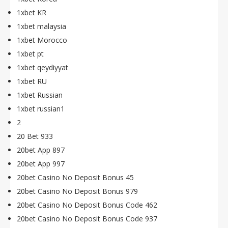
1xbet KR
1xbet malaysia
1xbet Morocco
1xbet pt
1xbet qeydiyyat
1xbet RU
1xbet Russian
1xbet russian1
2
20 Bet 933
20bet App 897
20bet App 997
20bet Casino No Deposit Bonus 45
20bet Casino No Deposit Bonus 979
20bet Casino No Deposit Bonus Code 462
20bet Casino No Deposit Bonus Code 937