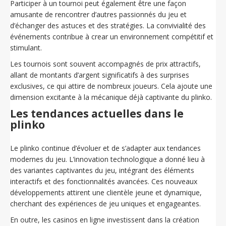
Participer à un tournoi peut également être une façon
amusante de rencontrer d’autres passionnés du jeu et
d’échanger des astuces et des stratégies. La convivialité des
événements contribue à crear un environnement compétitif et
stimulant.
Les tournois sont souvent accompagnés de prix attractifs,
allant de montants d’argent significatifs à des surprises
exclusives, ce qui attire de nombreux joueurs. Cela ajoute une
dimension excitante à la mécanique déjà captivante du plinko.
Les tendances actuelles dans le
plinko
Le plinko continue d’évoluer et de s’adapter aux tendances
modernes du jeu. L’innovation technologique a donné lieu à
des variantes captivantes du jeu, intégrant des éléments
interactifs et des fonctionnalités avancées. Ces nouveaux
développements attirent une clientèle jeune et dynamique,
cherchant des expériences de jeu uniques et engageantes.
En outre, les casinos en ligne investissent dans la création