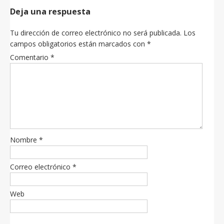
Deja una respuesta
Tu dirección de correo electrónico no será publicada.
Los
campos obligatorios están marcados con
*
Comentario
*
Nombre
*
Correo electrónico
*
Web