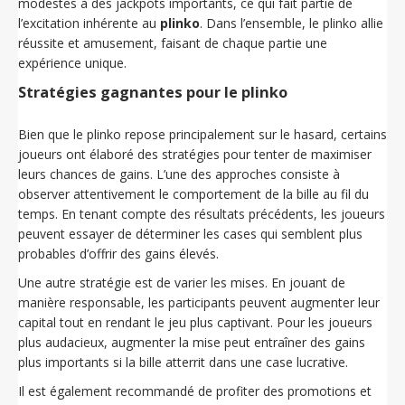
modestes à des jackpots importants, ce qui fait partie de
l’excitation inhérente au
plinko
. Dans l’ensemble, le plinko allie
réussite et amusement, faisant de chaque partie une
expérience unique.
Stratégies gagnantes pour le plinko
Bien que le plinko repose principalement sur le hasard, certains
joueurs ont élaboré des stratégies pour tenter de maximiser
leurs chances de gains. L’une des approches consiste à
observer attentivement le comportement de la bille au fil du
temps. En tenant compte des résultats précédents, les joueurs
peuvent essayer de déterminer les cases qui semblent plus
probables d’offrir des gains élevés.
Une autre stratégie est de varier les mises. En jouant de
manière responsable, les participants peuvent augmenter leur
capital tout en rendant le jeu plus captivant. Pour les joueurs
plus audacieux, augmenter la mise peut entraîner des gains
plus importants si la bille atterrit dans une case lucrative.
Il est également recommandé de profiter des promotions et