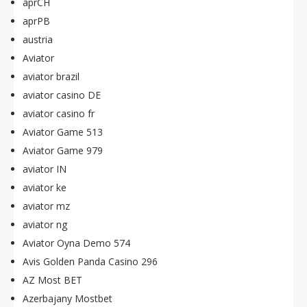
aprCH
aprPB
austria
Aviator
aviator brazil
aviator casino DE
aviator casino fr
Aviator Game 513
Aviator Game 979
aviator IN
aviator ke
aviator mz
aviator ng
Aviator Oyna Demo 574
Avis Golden Panda Casino 296
AZ Most BET
Azerbajany Mostbet