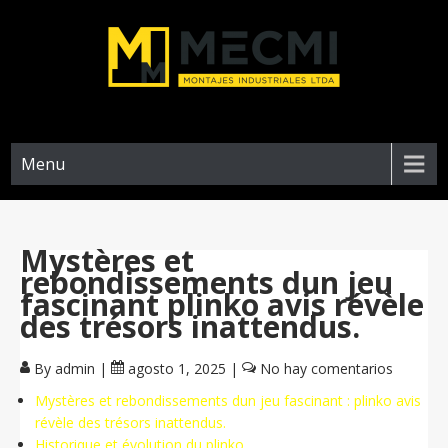
Menu
Mystères et
rebondissements dun jeu
fascinant plinko avis révèle
des trésors inattendus.
By admin
|
agosto 1, 2025
|
No hay comentarios
Mystères et rebondissements dun jeu fascinant : plinko avis
révèle des trésors inattendus.
Historique et évolution du plinko