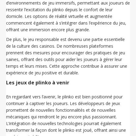
d’environnements de jeu immersifs, permettant aux joueurs de
ressentir l’excitation du plinko depuis le confort de leur
domicile. Les options de réalité virtuelle et augmentée
commencent également à s’intégrer dans l’expérience du jeu,
offrant une immersion encore plus grande.
De plus, le jeu responsable est devenu une partie essentielle
de la culture des casinos. De nombreuses plateformes
prennent des mesures pour encourager des pratiques de jeu
saines, offrant des outils pour aider les joueurs à gérer leur
temps et leurs mises. Cette approche contribue à assurer une
expérience de jeu positive et durable.
Les jeux de plinko à venir
En regardant vers l’avenir, le plinko est bien positionné pour
continuer à captiver les joueurs. Les développeurs de jeux
promettent de nouvelles fonctionnalités et de nouvelles
mécaniques qui rendront le jeu encore plus passionnant.
L’intégration de nouvelles technologies pourrait également
transformer la façon dont le plinko est joué, offrant ainsi une