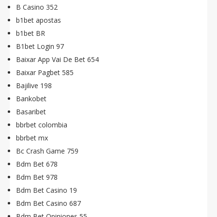
B Casino 352
b1bet apostas
b1bet BR
B1bet Login 97
Baixar App Vai De Bet 654
Baixar Pagbet 585
Bajilive 198
Bankobet
Basaribet
bbrbet colombia
bbrbet mx
Bc Crash Game 759
Bdm Bet 678
Bdm Bet 978
Bdm Bet Casino 19
Bdm Bet Casino 687
Bdm Bet Opiniones 55