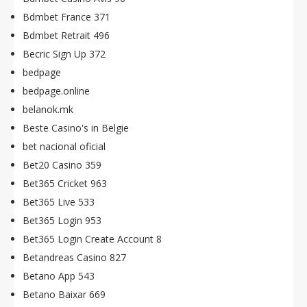
Bdmbet France 371
Bdmbet Retrait 496
Becric Sign Up 372
bedpage
bedpage.online
belanok.mk
Beste Casino's in Belgie
bet nacional oficial
Bet20 Casino 359
Bet365 Cricket 963
Bet365 Live 533
Bet365 Login 953
Bet365 Login Create Account 8
Betandreas Casino 827
Betano App 543
Betano Baixar 669