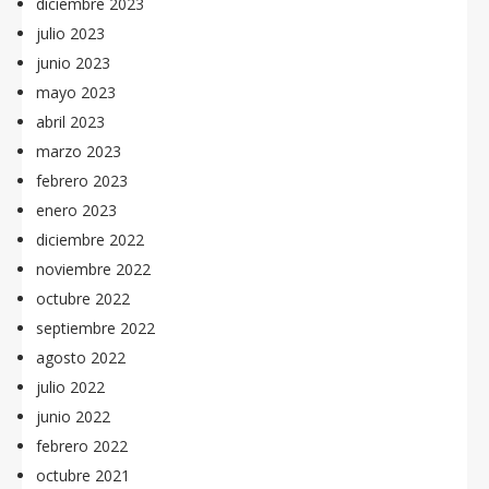
diciembre 2023
julio 2023
junio 2023
mayo 2023
abril 2023
marzo 2023
febrero 2023
enero 2023
diciembre 2022
noviembre 2022
octubre 2022
septiembre 2022
agosto 2022
julio 2022
junio 2022
febrero 2022
octubre 2021