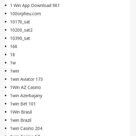
1 Win App Download 961
100orpheu.com
10170_sat
10200_sat2
10390_sat
166
18
1w
1win
1win Aviator 173
1Win AZ Casino
1win Azerbajany
1win Bet 101
1Win Brasil
1win Brazil
1win Casino 204