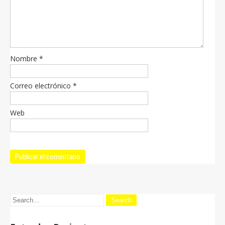
Nombre
*
Correo electrónico
*
Web