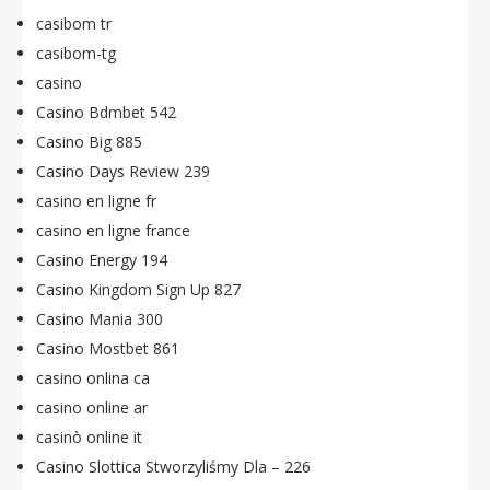
casibom tr
casibom-tg
casino
Casino Bdmbet 542
Casino Big 885
Casino Days Review 239
casino en ligne fr
casino en ligne france
Casino Energy 194
Casino Kingdom Sign Up 827
Casino Mania 300
Casino Mostbet 861
casino onlina ca
casino online ar
casinò online it
Casino Slottica Stworzyliśmy Dla – 226