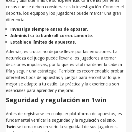
éxito y disfrutar más de su experiencia. Una de las primeras
cosas que se deben considerar es la investigación. Conocer el
deporte, los equipos y los jugadores puede marcar una gran
diferencia.
Investiga siempre antes de apostar.
Administra tu bankroll correctamente.
Establece límites de apuestas.
Además, es crucial no dejarse llevar por las emociones. La
naturaleza del juego puede llevar a los jugadores a tomar
decisiones impulsivas, por lo que es vital mantener la cabeza
fría y seguir una estrategia. También es recomendable probar
diferentes tipos de apuestas y juegos para encontrar lo que
mejor se adapte a tu estilo. La práctica y la experiencia son
esenciales para aprender y mejorar.
Seguridad y regulación en 1win
Antes de registrarse en cualquier plataforma de apuestas, es
fundamental verificar la seguridad y la regulación del sitio.
1win
se toma muy en serio la seguridad de sus jugadores,