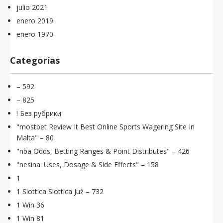
julio 2021
enero 2019
enero 1970
Categorías
– 592
– 825
! Без рубрики
"mostbet Review It Best Online Sports Wagering Site In
Malta" – 80
"nba Odds, Betting Ranges & Point Distributes" – 426
"nesina: Uses, Dosage & Side Effects" – 158
1
1 Slottica Slottica Już – 732
1 Win 36
1 Win 81