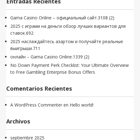
Entradas Recientes
Gama Casino Online – официальный сайт.3108 (2)
2025 с играми на деньги обзор лучших вариантов для
ставок.692
2025 наслаждайтесь азартом и получайте реальные
выигрыши.711
онлайн – Gama Casino Online.1339 (2)
No Down Payment Perk Checklist: Your Ultimate Overview
to Free Gambling Enterprise Bonus Offers
Comentarios Recientes
A WordPress Commenter
en
Hello world!
Archivos
septiembre 2025