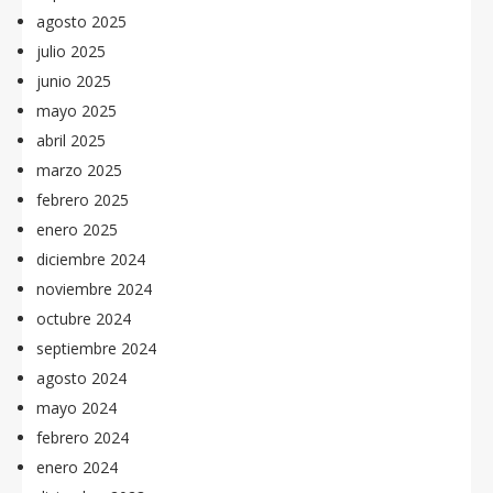
agosto 2025
julio 2025
junio 2025
mayo 2025
abril 2025
marzo 2025
febrero 2025
enero 2025
diciembre 2024
noviembre 2024
octubre 2024
septiembre 2024
agosto 2024
mayo 2024
febrero 2024
enero 2024