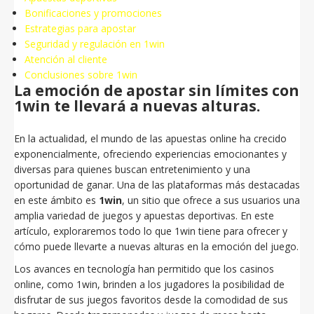
Bonificaciones y promociones
Estrategias para apostar
Seguridad y regulación en 1win
Atención al cliente
Conclusiones sobre 1win
La emoción de apostar sin límites con
1win te llevará a nuevas alturas.
En la actualidad, el mundo de las apuestas online ha crecido
exponencialmente, ofreciendo experiencias emocionantes y
diversas para quienes buscan entretenimiento y una
oportunidad de ganar. Una de las plataformas más destacadas
en este ámbito es
1win
, un sitio que ofrece a sus usuarios una
amplia variedad de juegos y apuestas deportivas. En este
artículo, exploraremos todo lo que 1win tiene para ofrecer y
cómo puede llevarte a nuevas alturas en la emoción del juego.
Los avances en tecnología han permitido que los casinos
online, como 1win, brinden a los jugadores la posibilidad de
disfrutar de sus juegos favoritos desde la comodidad de sus