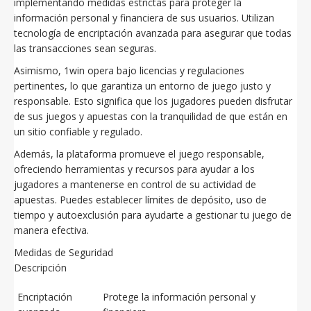
implementando medidas estrictas para proteger la
información personal y financiera de sus usuarios. Utilizan
tecnología de encriptación avanzada para asegurar que todas
las transacciones sean seguras.
Asimismo, 1win opera bajo licencias y regulaciones
pertinentes, lo que garantiza un entorno de juego justo y
responsable. Esto significa que los jugadores pueden disfrutar
de sus juegos y apuestas con la tranquilidad de que están en
un sitio confiable y regulado.
Además, la plataforma promueve el juego responsable,
ofreciendo herramientas y recursos para ayudar a los
jugadores a mantenerse en control de su actividad de
apuestas. Puedes establecer límites de depósito, uso de
tiempo y autoexclusión para ayudarte a gestionar tu juego de
manera efectiva.
Medidas de Seguridad
Descripción
Encriptación
Protege la información personal y