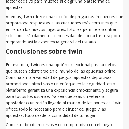
factor decisivo para muchos al elegir una plataforma de
apuestas.
Además, 1win ofrece una sección de preguntas frecuentes que
proporciona respuestas a las cuestiones más comunes que
enfrentan los nuevos jugadores. Esto les permite encontrar
soluciones rápidamente sin necesidad de contactar al soporte,
mejorando así la experiencia general del usuario.
Conclusiones sobre 1win
En resumen,
1win
es una opción excepcional para aquellos
que buscan adentrarse en el mundo de las apuestas online.
Con una amplia variedad de juegos, apuestas deportivas,
promociones atractivas y un enfoque en la seguridad, esta
plataforma garantiza una experiencia emocionante y segura
para todos los usuarios. Ya sea que seas un veterano
apostador o un recién llegado al mundo de las apuestas, 1win
ofrece todo lo necesario para disfrutar del juego y las
apuestas, todo desde la comodidad de tu hogar.
Con este tipo de recursos y un compromiso con el juego