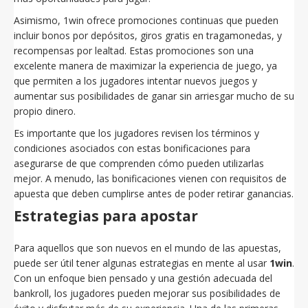
Asimismo, 1win ofrece promociones continuas que pueden
incluir bonos por depósitos, giros gratis en tragamonedas, y
recompensas por lealtad. Estas promociones son una
excelente manera de maximizar la experiencia de juego, ya
que permiten a los jugadores intentar nuevos juegos y
aumentar sus posibilidades de ganar sin arriesgar mucho de su
propio dinero.
Es importante que los jugadores revisen los términos y
condiciones asociados con estas bonificaciones para
asegurarse de que comprenden cómo pueden utilizarlas
mejor. A menudo, las bonificaciones vienen con requisitos de
apuesta que deben cumplirse antes de poder retirar ganancias.
Estrategias para apostar
Para aquellos que son nuevos en el mundo de las apuestas,
puede ser útil tener algunas estrategias en mente al usar
1win
.
Con un enfoque bien pensado y una gestión adecuada del
bankroll, los jugadores pueden mejorar sus posibilidades de