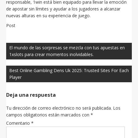
responsable, 1win está bien equipado para llevar la emoción
de apostar sin límites y ayudar a los jugadores a alcanzar
nuevas alturas en su experiencia de juego.
Post
Navegación
de
El mundo de las sorpresas se mezcla con tus apuestas en
entradas
1xslots para crear momentos inolvidables.
Best Online Gambling Dens Uk 2025: Trusted Sites For Each
Player
Deja una respuesta
Tu dirección de correo electrónico no será publicada.
Los
campos obligatorios están marcados con
*
Comentario
*