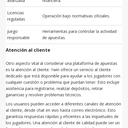
avanzada
financiera.
Licencias
Operación bajo normativas oficiales.
reguladas
Juego
Herramientas para controlar la actividad
responsable
de apuestas.
Atención al cliente
Otro aspecto vital al considerar una plataforma de apuestas
es la atención al cliente. 1win ofrece un servicio al cliente
dedicado que está disponible para ayudar a los jugadores con
cualquier cuestión o problema que puedan tener. Esto incluye
asistencia para registrarse, realizar depósitos, retirar
ganancias y resolver problemas técnicos.
Los usuarios pueden acceder a diferentes canales de atención
al cliente, desde chat en vivo hasta correo electrónico. Esto
garantiza respuestas rápidas y eficientes a las inquietudes de
los jugadores. Una atención al cliente de calidad puede ser un