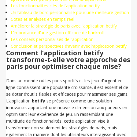
Les fonctionnalités clés de l’application betify
Un tableau de bord personnalisé pour une meilleure gestion
Cotes et analyses en temps réel
Améliorer la stratégie de paris avec l’application betify
L’importance d’une gestion efficace de bankroll
Les conseils personnalisés de l’application
Conclusion et perspectives d’avenir avec l’application betify
Comment l’application betify
transforme-t-elle votre approche des
paris pour optimiser chaque mise?
Dans un monde où les paris sportifs et les jeux d’argent en
ligne connaissent une popularité croissante, il est essentiel de
se doter d’outils fiables et efficaces pour maximiser ses gains.
L’application
betify
se présente comme une solution
innovante, apportant une nouvelle dimension aux parieurs en
optimisant leur expérience de jeu. En rassemblant une
multitude de fonctionnalités, cette application vise à
transformer non seulement les stratégies de paris, mais
également la manière dont les utilisateurs interagissent avec