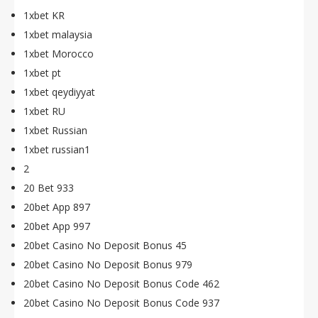
1xbet KR
1xbet malaysia
1xbet Morocco
1xbet pt
1xbet qeydiyyat
1xbet RU
1xbet Russian
1xbet russian1
2
20 Bet 933
20bet App 897
20bet App 997
20bet Casino No Deposit Bonus 45
20bet Casino No Deposit Bonus 979
20bet Casino No Deposit Bonus Code 462
20bet Casino No Deposit Bonus Code 937