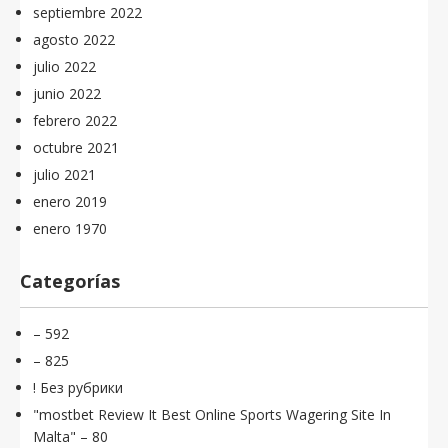
septiembre 2022
agosto 2022
julio 2022
junio 2022
febrero 2022
octubre 2021
julio 2021
enero 2019
enero 1970
Categorías
– 592
– 825
! Без рубрики
"mostbet Review It Best Online Sports Wagering Site In
Malta" – 80