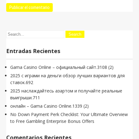
Entradas Recientes
Gama Casino Online – официальный сайт.3108 (2)
2025 с играми на деньги обзор лучших вариантов для
ставок.692
2025 наслаждайтесь азартом и получайте реальные
выигрыши.711
онлайн – Gama Casino Online.1339 (2)
No Down Payment Perk Checklist: Your Ultimate Overview
to Free Gambling Enterprise Bonus Offers
Comentarios Recientes