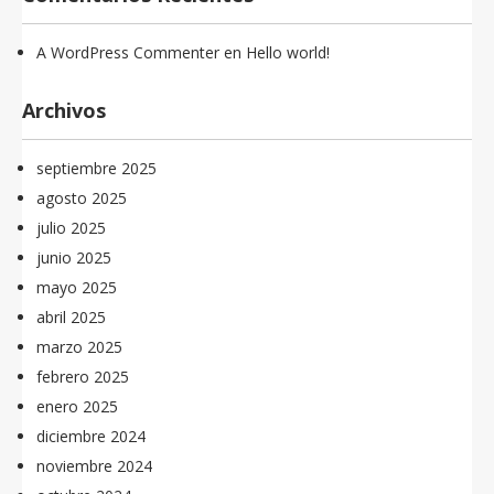
A WordPress Commenter
en
Hello world!
Archivos
septiembre 2025
agosto 2025
julio 2025
junio 2025
mayo 2025
abril 2025
marzo 2025
febrero 2025
enero 2025
diciembre 2024
noviembre 2024