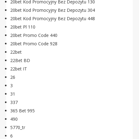
20bet Kod Promocyjny Bez Depozytu 130
20bet Kod Promocyjny Bez Depozytu 304
20bet Kod Promocyjny Bez Depozytu 448
20bet Pl 110
20bet Promo Code 440
20bet Promo Code 928
22bet
22Bet BD
22bet IT
26
3
31
337
365 Bet 995
490
5770_tr
6