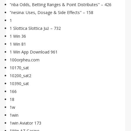
"nba Odds, Betting Ranges & Point Distributes" – 426
"nesina: Uses, Dosage & Side Effects" – 158
1
1 Slottica Slottica Już – 732
1 Win 36
1 Win 81
1 Win App Download 961
100orpheu.com
10170_sat
10200_sat2
10390_sat
166
18
1w
1win
1win Aviator 173
1Win AZ Casino