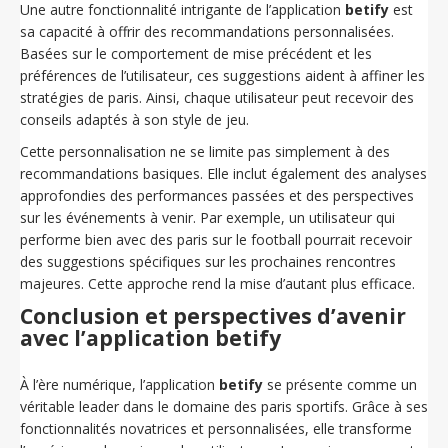
Une autre fonctionnalité intrigante de l’application
betify
est
sa capacité à offrir des recommandations personnalisées.
Basées sur le comportement de mise précédent et les
préférences de l’utilisateur, ces suggestions aident à affiner les
stratégies de paris. Ainsi, chaque utilisateur peut recevoir des
conseils adaptés à son style de jeu.
Cette personnalisation ne se limite pas simplement à des
recommandations basiques. Elle inclut également des analyses
approfondies des performances passées et des perspectives
sur les événements à venir. Par exemple, un utilisateur qui
performe bien avec des paris sur le football pourrait recevoir
des suggestions spécifiques sur les prochaines rencontres
majeures. Cette approche rend la mise d’autant plus efficace.
Conclusion et perspectives d’avenir
avec l’application betify
À l’ère numérique, l’application
betify
se présente comme un
véritable leader dans le domaine des paris sportifs. Grâce à ses
fonctionnalités novatrices et personnalisées, elle transforme