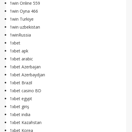
1win Online 559
1win Oyna 466
1win Turkiye
1win uzbekistan
1winRussia
1xbet
1xbet apk
1xbet arabic
1xbet Azerbajan
1xbet Azerbaydjan
1xbet Brazil
1xbet casino BD
1xbet egypt
1xbet giriş
1xbet india
1xbet Kazahstan
1xbet Korea