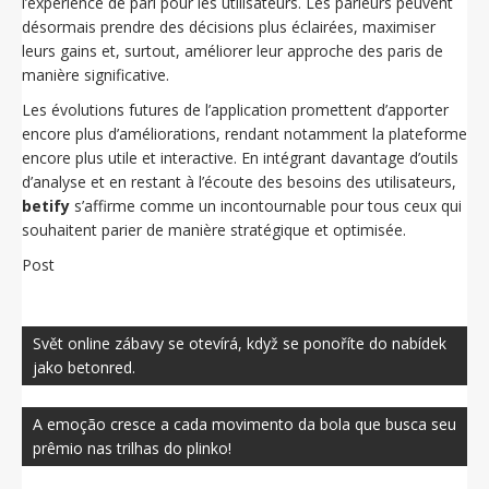
l’expérience de pari pour les utilisateurs. Les parieurs peuvent
désormais prendre des décisions plus éclairées, maximiser
leurs gains et, surtout, améliorer leur approche des paris de
manière significative.
Les évolutions futures de l’application promettent d’apporter
encore plus d’améliorations, rendant notamment la plateforme
encore plus utile et interactive. En intégrant davantage d’outils
d’analyse et en restant à l’écoute des besoins des utilisateurs,
betify
s’affirme comme un incontournable pour tous ceux qui
souhaitent parier de manière stratégique et optimisée.
Post
Navegación
de
Svět online zábavy se otevírá, když se ponoříte do nabídek
entradas
jako betonred.
A emoção cresce a cada movimento da bola que busca seu
prêmio nas trilhas do plinko!