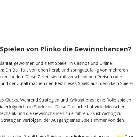
m Spielen von Plinko die Gewinnchancen?
larität gewonnen und zieht Spieler in Casinos und Online-
h: Ein Ball fällt von oben herab und springt zufällig von mehreren
n zu landen. Diese Zellen sind mit verschiedenen Preisen oder
nd der Zufall machen den Reiz dieses Spiels aus, denn kein Spieler
 des Glücks. Während Strategien und Kalkulationen eine Rolle spielen
wie erfolgreich ein Spieler ist. Diese Tatsache hat viele Menschen
mechanik und die Gewinnchancen zu erfahren. Es ist wichtig zu
he Strategien verfolgen, der Ausgang eines Spiels immer von den
ht, die den Zufall beim Spielen von
plinko
beeinflussen.
plinko
Dazu