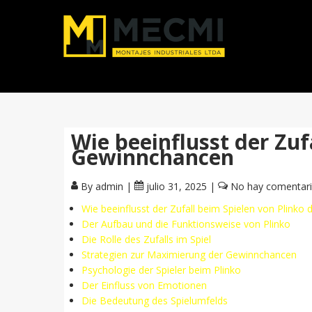
Wie beeinflusst der Zuf
Gewinnchancen
By admin
|
julio 31, 2025
|
No hay comentar
Wie beeinflusst der Zufall beim Spielen von Plinko
Der Aufbau und die Funktionsweise von Plinko
Die Rolle des Zufalls im Spiel
Strategien zur Maximierung der Gewinnchancen
Psychologie der Spieler beim Plinko
Der Einfluss von Emotionen
Die Bedeutung des Spielumfelds