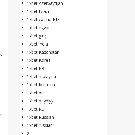
1xbet Azerbaydjan
1xbet Brazil
1xbet casino BD
1xbet egypt
1xbet giriş
1xbet india
1xbet Kazahstan
s,
1xbet Korea
1xbet KR
1xbet malaysia
1xbet Morocco
1xbet pt
1xbet qeydiyyat
1xbet RU
en
1xbet Russian
n
1xbet russian1
2