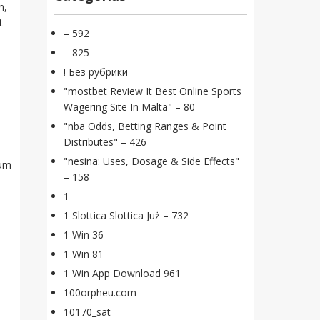
n,
t
– 592
– 825
! Без рубрики
"mostbet Review It Best Online Sports
Wagering Site In Malta" – 80
"nba Odds, Betting Ranges & Point
Distributes" – 426
"nesina: Uses, Dosage & Side Effects"
 um
– 158
1
1 Slottica Slottica Już – 732
1 Win 36
1 Win 81
1 Win App Download 961
100orpheu.com
10170_sat