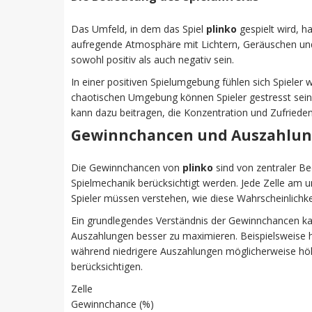
Das Umfeld, in dem das Spiel
plinko
gespielt wird, ha
aufregende Atmosphäre mit Lichtern, Geräuschen und 
sowohl positiv als auch negativ sein.
In einer positiven Spielumgebung fühlen sich Spieler 
chaotischen Umgebung können Spieler gestresst sein,
kann dazu beitragen, die Konzentration und Zufrieden
Gewinnchancen und Auszahlu
Die Gewinnchancen von
plinko
sind von zentraler Be
Spielmechanik berücksichtigt werden. Jede Zelle am un
Spieler müssen verstehen, wie diese Wahrscheinlichke
Ein grundlegendes Verständnis der Gewinnchancen kann
Auszahlungen besser zu maximieren. Beispielsweise 
während niedrigere Auszahlungen möglicherweise höher 
berücksichtigen.
Zelle
Gewinnchance (%)