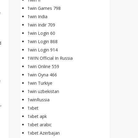
1win Games 798
e
1win India
1win Indir 709
1win Login 60
1win Login 868
d
1win Login 914
1WIN Official In Russia
1win Online 559
1win Oyna 466
e
1win Turkiye
1win uzbekistan
e
1winRussia
,
1xbet
1xbet apk
1xbet arabic
1xbet Azerbajan