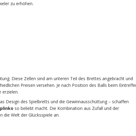
pieler zu erhöhen.
utung. Diese Zellen sind am unteren Teil des Brettes angebracht und
hiedlichen Preisen versehen. Je nach Position des Balls beim Eintreffe
 erzielen.
s Design des Spielbretts und die Gewinnausschüttung – schaffen
plinko
so beliebt macht. Die Kombination aus Zufall und der
 in die Welt der Glücksspiele an.