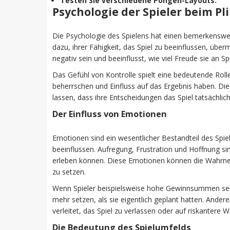
Testen Sie verschiedene Pöngen-Layouts.
Psychologie der Spieler beim Pl
Die Psychologie des Spielens hat einen bemerkenswer
dazu, ihrer Fähigkeit, das Spiel zu beeinflussen, üb
negativ sein und beeinflusst, wie viel Freude sie an S
Das Gefühl von Kontrolle spielt eine bedeutende Rolle
beherrschen und Einfluss auf das Ergebnis haben. Di
lassen, dass ihre Entscheidungen das Spiel tatsächlich 
Der Einfluss von Emotionen
Emotionen sind ein wesentlicher Bestandteil des Spie
beeinflussen. Aufregung, Frustration und Hoffnung si
erleben können. Diese Emotionen können die Wahrne
zu setzen.
Wenn Spieler beispielsweise hohe Gewinnsummen sehe
mehr setzen, als sie eigentlich geplant hatten. Ander
verleitet, das Spiel zu verlassen oder auf riskantere 
Die Bedeutung des Spielumfelds