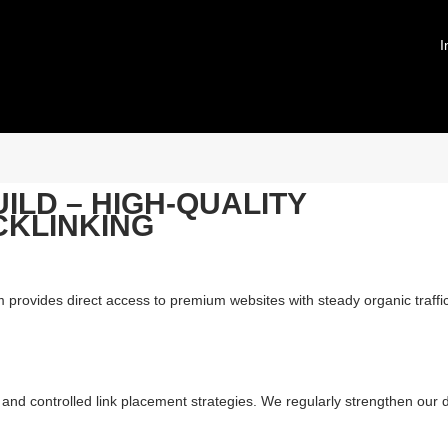
I
LD – HIGH-QUALITY
CKLINKING
eam provides direct access to premium websites with steady organic traff
s, and controlled link placement strategies. We regularly strengthen ou