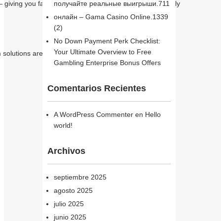
iving you fast, transparent, and effective results directly
получайте реальные выигрыши.711
онлайн – Gama Casino Online.1339
(2)
No Down Payment Perk Checklist:
Your Ultimate Overview to Free
lutions are available for clients with specific niche
Gambling Enterprise Bonus Offers
Comentarios Recientes
A WordPress Commenter
en
Hello
world!
Archivos
septiembre 2025
agosto 2025
julio 2025
junio 2025