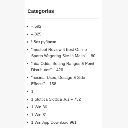
Categorías
– 592
– 825
! Без рубрики
"mostbet Review It Best Online
Sports Wagering Site In Malta" – 80
"nba Odds, Betting Ranges & Point
Distributes" – 426
"nesina: Uses, Dosage & Side
Effects" – 158
1
1 Slottica Slottica Już – 732
1 Win 36
1 Win 81
1 Win App Download 961