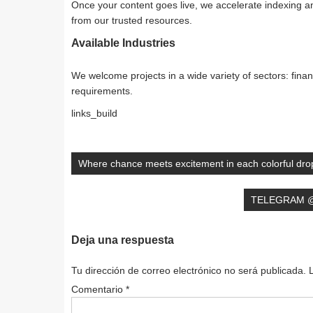
Once your content goes live, we accelerate indexing and
from our trusted resources.
Available Industries
We welcome projects in a wide variety of sectors: finan
requirements.
links_build
Navegación
de
Where chance meets excitement in each colorful dro
entradas
TELEGRAM @
Deja una respuesta
Tu dirección de correo electrónico no será publicada.
Comentario
*