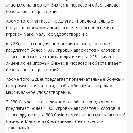
лицензию на игорный бизнес в Кюрасао и обеспечивает
безопасность транзакций.
Кроме того, Parimatch предлагает привлекательные
бонусы и программы лояльности, чтобы обеспечить
игрокам максимальное удовлетворение.
6. 22Bet – это популярное онлайн-казино, которое
предлагает более 1 000 игровых автоматов и слотов, а
также спортивные ставки и другие игры. 22Bet имеет
лицензию на игорный бизнес в Кюрасао и обеспечивает
безопасность транзакций.
Кроме того, 22Bet предлагает привлекательные бонусы и
программы лояльности, чтобы обеспечить игрокам
максимальное удовлетворение.
7. 888 Casino – это надежное онлайн-казино, которое
предлагает более 1 000 игровых автоматов и слотов, а
также другие игры. 888 Casino имеет лицензию на игорный
бизнес в Мальте и обеспечивает безопасность
транзакций.