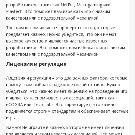
разработчиков, таких как NetEnt, Microgaming или
Playtech. Это поможет вам избежать игр с низким
качеством или с подозрительной механикой.
Третьим шагом является проверка слотов, которые
предлагает казино. Нужно убедиться, что они имеют
высокое качество и являются частью известных
разработчиков. Это поможет вам избежать игр с низким
качеством или с подозрительной механикой.
Лицензия и регуляция
Лицензия и регуляция – это два важных фактора, которые
помогут вам выбрать надежное онлайн-казино. Нужно
убедиться, что казино имеет лицензию на проведение игр
и является членом известных ассоциаций, таких как
eCOGRA или iTech Labs. Это гарантирует, что казино
подчиняется строгим стандартам и обеспечивает честные
игры.
Важно! Не играйте в казино, которое не имеет лицензии
или является членом известных ассоциаций. Это может