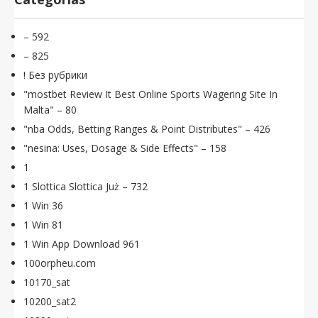
– 592
– 825
! Без рубрики
"mostbet Review It Best Online Sports Wagering Site In
Malta" – 80
"nba Odds, Betting Ranges & Point Distributes" – 426
"nesina: Uses, Dosage & Side Effects" – 158
1
1 Slottica Slottica Już – 732
1 Win 36
1 Win 81
1 Win App Download 961
100orpheu.com
10170_sat
10200_sat2