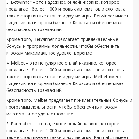
3. Betwinner – это надежное онлайн-казино, которое
предлагает более 1 000 игровых автоматов и слотов, а
также спортивные ставки и другие игры. Betwinner имеет
лицензию на игорный бизнес в Кюрасао и обеспечивает
безопасность транзакций.
Кроме того, Betwinner предлагает привлекательные
бонусы и программы лояльности, чтобы обеспечить
игрокам максимальное удовлетворение.
4. Melbet – это популярное онлайн-казино, которое
предлагает более 1 000 игровых автоматов и слотов, а
также спортивные ставки и другие игры. Melbet имеет
лицензию на игорный бизнес в Кюрасао и обеспечивает
безопасность транзакций.
Кроме того, Melbet предлагает привлекательные бонусы и
программы лояльности, чтобы обеспечить игрокам
максимальное удовлетворение.
5. Parimatch – это надежное онлайн-казино, которое
предлагает более 1 000 игровых автоматов и слотов, а
также спортивные ставки и другие игры. Parimatch имеет