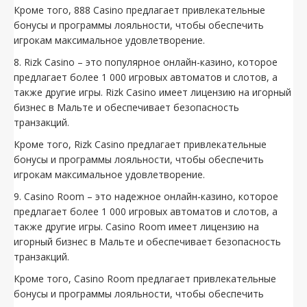
Кроме того, 888 Casino предлагает привлекательные
бонусы и программы лояльности, чтобы обеспечить
игрокам максимальное удовлетворение.
8. Rizk Casino – это популярное онлайн-казино, которое
предлагает более 1 000 игровых автоматов и слотов, а
также другие игры. Rizk Casino имеет лицензию на игорный
бизнес в Мальте и обеспечивает безопасность
транзакций.
Кроме того, Rizk Casino предлагает привлекательные
бонусы и программы лояльности, чтобы обеспечить
игрокам максимальное удовлетворение.
9. Casino Room – это надежное онлайн-казино, которое
предлагает более 1 000 игровых автоматов и слотов, а
также другие игры. Casino Room имеет лицензию на
игорный бизнес в Мальте и обеспечивает безопасность
транзакций.
Кроме того, Casino Room предлагает привлекательные
бонусы и программы лояльности, чтобы обеспечить