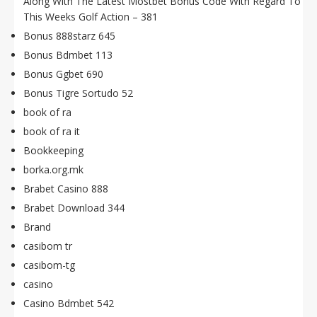
Along With The Latest Mostbet Bonus Code With Regard To
This Weeks Golf Action – 381
Bonus 888starz 645
Bonus Bdmbet 113
Bonus Ggbet 690
Bonus Tigre Sortudo 52
book of ra
book of ra it
Bookkeeping
borka.org.mk
Brabet Casino 888
Brabet Download 344
Brand
casibom tr
casibom-tg
casino
Casino Bdmbet 542