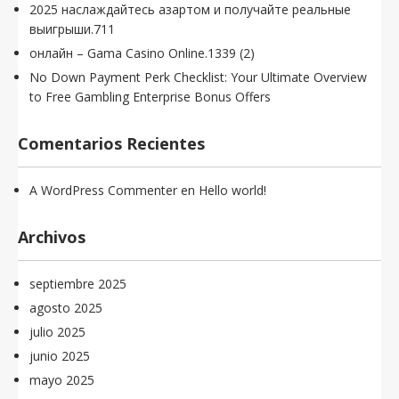
2025 наслаждайтесь азартом и получайте реальные
выигрыши.711
онлайн – Gama Casino Online.1339 (2)
No Down Payment Perk Checklist: Your Ultimate Overview
to Free Gambling Enterprise Bonus Offers
Comentarios Recientes
A WordPress Commenter
en
Hello world!
Archivos
septiembre 2025
agosto 2025
julio 2025
junio 2025
mayo 2025