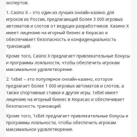
экспертов.
1. Casino X – это один из лучших онлайн-казино для
игроков из России, предлагающий более 3 000 игровых
автоматов и слотов от ведущих разработчиков. Казино X
имеет лицензию на игорный бизнес в Кюрасао и
обеспечивает безопасность и конфиденциальность
транзакций.
Кроме того, Casino X предлагает привлекательные бонусы
и программы лояльности, чтобы обеспечить игрокам
максимальное удовлетворение.
2. 1xBet – это популярное онлайн-казино, которое
предлагает более 1 000 игровых автоматов и слотов, а
также спортивные ставки и другие игры. 1xBet имеет
лицензию на игорный бизнес в Кюрасао и обеспечивает
безопасность транзакций.
Кроме того, 1xBet предлагает привлекательные бонусы и
программы лояльности, чтобы обеспечить игрокам
максимальное удовлетворение.