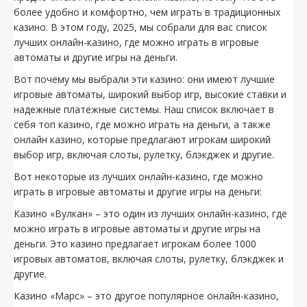
более удобно и комфортно, чем играть в традиционных
казино. В этом году, 2025, мы собрали для вас список
лучших онлайн-казино, где можно играть в игровые
автоматы и другие игры на деньги.
Вот почему мы выбрали эти казино: они имеют лучшие
игровые автоматы, широкий выбор игр, высокие ставки и
надежные платежные системы. Наш список включает в
себя топ казино, где можно играть на деньги, а также
онлайн казино, которые предлагают игрокам широкий
выбор игр, включая слоты, рулетку, блэкджек и другие.
Вот некоторые из лучших онлайн-казино, где можно
играть в игровые автоматы и другие игры на деньги:
Казино «Вулкан» – это один из лучших онлайн-казино, где
можно играть в игровые автоматы и другие игры на
деньги. Это казино предлагает игрокам более 1000
игровых автоматов, включая слоты, рулетку, блэкджек и
другие.
Казино «Марс» – это другое популярное онлайн-казино,