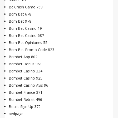
Bc Crash Game 759
Bdm Bet 678
Bdm Bet 978
Bdm Bet Casino 19
Bdm Bet Casino 687
Bdm Bet Opiniones 55
Bdm Bet Promo Code 823
Bdmbet App 802
Bdmbet Bonus 961
Bdmbet Casino 334
Bdmbet Casino 925
Bdmbet Casino Avis 96
Bdmbet France 371
Bdmbet Retrait 496
Becric Sign Up 372
bedpage