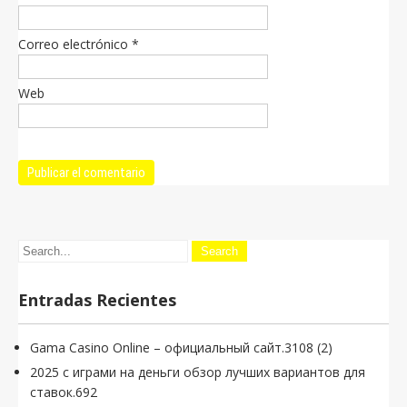
Correo electrónico
*
Web
Entradas Recientes
Gama Casino Online – официальный сайт.3108 (2)
2025 с играми на деньги обзор лучших вариантов для
ставок.692