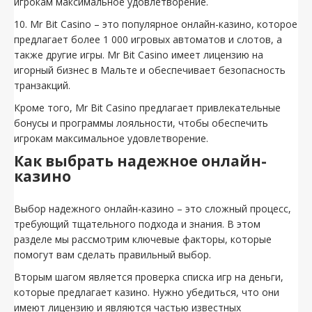
игрокам максимальное удовлетворение.
10. Mr Bit Casino – это популярное онлайн-казино, которое
предлагает более 1 000 игровых автоматов и слотов, а
также другие игры. Mr Bit Casino имеет лицензию на
игорный бизнес в Мальте и обеспечивает безопасность
транзакций.
Кроме того, Mr Bit Casino предлагает привлекательные
бонусы и программы лояльности, чтобы обеспечить
игрокам максимальное удовлетворение.
Как выбрать надежное онлайн-
казино
Выбор надежного онлайн-казино – это сложный процесс,
требующий тщательного подхода и знания. В этом
разделе мы рассмотрим ключевые факторы, которые
помогут вам сделать правильный выбор.
Вторым шагом является проверка списка игр на деньги,
которые предлагает казино. Нужно убедиться, что они
имеют лицензию и являются частью известных