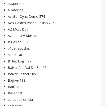
aviator mz
aviator ng
Aviator Oyna Demo 574
Avis Golden Panda Casino 296
AZ Most BET
Azerbajany Mostbet
B Casino 352
b1bet apostas
b1bet BR
B1bet Login 97
Baixar App Vai De Bet 654
Baixar Pagbet 585
Bajilive 198
Bankobet
Basaribet
bbrbet colombia
bbrbet mx