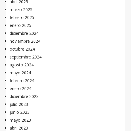
abril 2025
marzo 2025
febrero 2025
enero 2025
diciembre 2024
noviembre 2024
octubre 2024
septiembre 2024
agosto 2024
mayo 2024
febrero 2024
enero 2024
diciembre 2023
julio 2023
junio 2023
mayo 2023
abril 2023