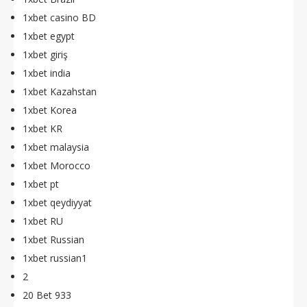
1xbet casino BD
1xbet egypt
1xbet giriş
1xbet india
1xbet Kazahstan
1xbet Korea
1xbet KR
1xbet malaysia
1xbet Morocco
1xbet pt
1xbet qeydiyyat
1xbet RU
1xbet Russian
1xbet russian1
2
20 Bet 933