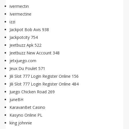
ivermectin
Ivermectine
izzi
Jackpot Bob Avis 938
Jackpotcity 754
Jeetbuzz Apk 522
Jeetbuzz New Account 348
jetxjuego.com
Jeux Du Poulet 571
Jili Slot 777 Login Register Online 156
Jili Slot 777 Login Register Online 484
Juego Chicken Road 269
juneBH
KaravanBet Casino
Kasyno Online PL
king johnnie