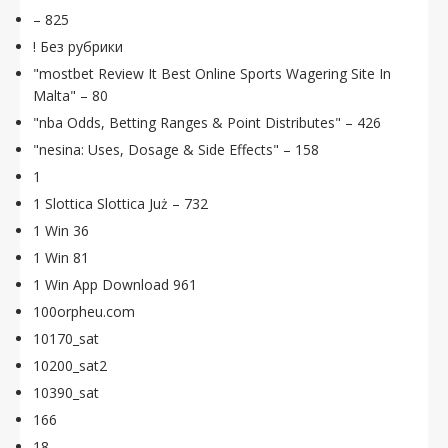
– 825
! Без рубрики
"mostbet Review It Best Online Sports Wagering Site In
Malta" – 80
"nba Odds, Betting Ranges & Point Distributes" – 426
"nesina: Uses, Dosage & Side Effects" – 158
1
1 Slottica Slottica Już – 732
1 Win 36
1 Win 81
1 Win App Download 961
100orpheu.com
10170_sat
10200_sat2
10390_sat
166
18