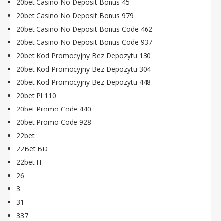
20bet Casino No Deposit Bonus 45
20bet Casino No Deposit Bonus 979
20bet Casino No Deposit Bonus Code 462
20bet Casino No Deposit Bonus Code 937
20bet Kod Promocyjny Bez Depozytu 130
20bet Kod Promocyjny Bez Depozytu 304
20bet Kod Promocyjny Bez Depozytu 448
20bet Pl 110
20bet Promo Code 440
20bet Promo Code 928
22bet
22Bet BD
22bet IT
26
3
31
337