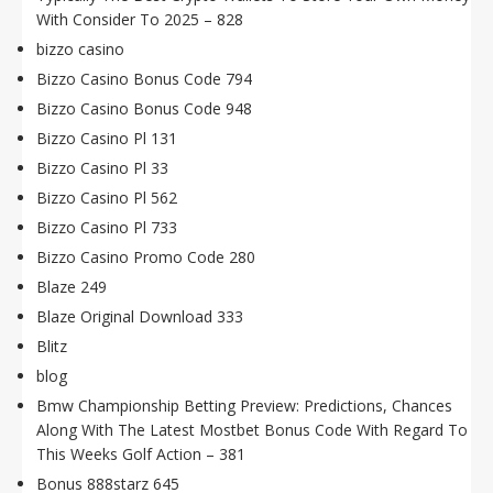
With Consider To 2025 – 828
bizzo casino
Bizzo Casino Bonus Code 794
Bizzo Casino Bonus Code 948
Bizzo Casino Pl 131
Bizzo Casino Pl 33
Bizzo Casino Pl 562
Bizzo Casino Pl 733
Bizzo Casino Promo Code 280
Blaze 249
Blaze Original Download 333
Blitz
blog
Bmw Championship Betting Preview: Predictions, Chances
Along With The Latest Mostbet Bonus Code With Regard To
This Weeks Golf Action – 381
Bonus 888starz 645