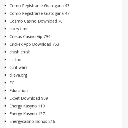
Como Registrarse Gratogana 43
Como Registrarse Gratogana 47
Cosmo Casino Download 70
crazy time
Cresus Casino Vip 794
Crickex App Download 753
crush crush
csdino
cunt wars
dileva.org
EC
Education
Ekbet Download 909
Energy Kasyno 119
Energy Kasyno 157
Energycasino Bonus 216