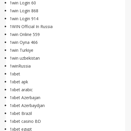
1win Login 60
1win Login 868
1win Login 914
1WIN Official In Russia
1win Online 559
1win Oyna 466
1win Turkiye
1win uzbekistan
1winRussia
1xbet
1xbet apk
1xbet arabic
1xbet Azerbajan
1xbet Azerbaydjan
1xbet Brazil
1xbet casino BD
1xbet egypt