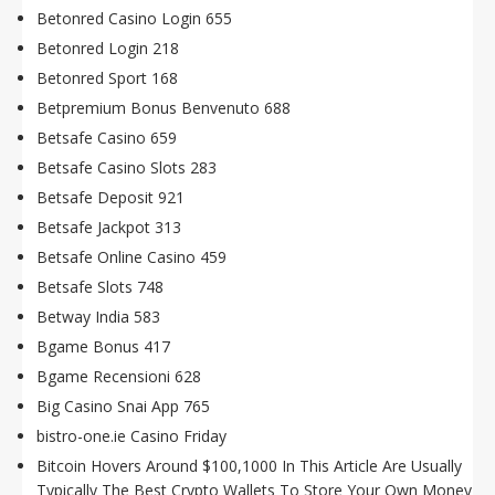
Betonred Casino Login 655
Betonred Login 218
Betonred Sport 168
Betpremium Bonus Benvenuto 688
Betsafe Casino 659
Betsafe Casino Slots 283
Betsafe Deposit 921
Betsafe Jackpot 313
Betsafe Online Casino 459
Betsafe Slots 748
Betway India 583
Bgame Bonus 417
Bgame Recensioni 628
Big Casino Snai App 765
bistro-one.ie Casino Friday
Bitcoin Hovers Around $100,1000 In This Article Are Usually
Typically The Best Crypto Wallets To Store Your Own Money