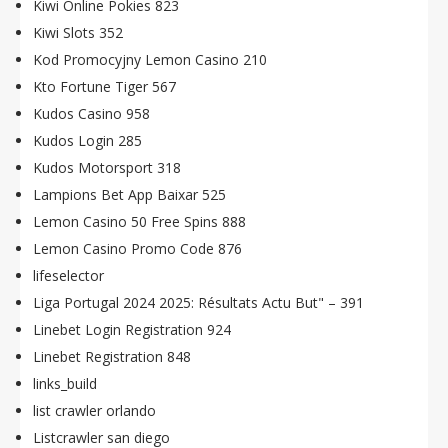
Kiwi Online Pokies 823
Kiwi Slots 352
Kod Promocyjny Lemon Casino 210
Kto Fortune Tiger 567
Kudos Casino 958
Kudos Login 285
Kudos Motorsport 318
Lampions Bet App Baixar 525
Lemon Casino 50 Free Spins 888
Lemon Casino Promo Code 876
lifeselector
Liga Portugal 2024 2025: Résultats Actu But" – 391
Linebet Login Registration 924
Linebet Registration 848
links_build
list crawler orlando
Listcrawler san diego