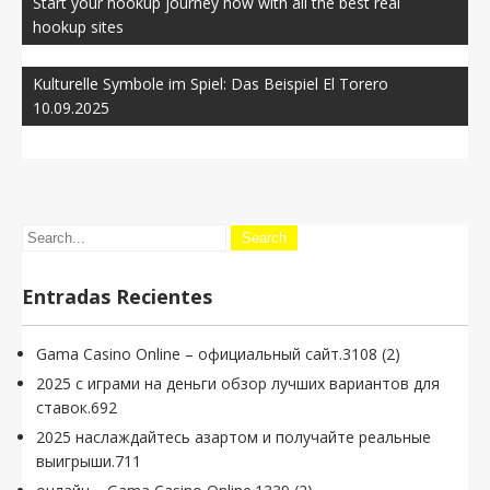
Start your hookup journey now with all the best real
entradas
hookup sites
Kulturelle Symbole im Spiel: Das Beispiel El Torero
10.09.2025
Entradas Recientes
Gama Casino Online – официальный сайт.3108 (2)
2025 с играми на деньги обзор лучших вариантов для
ставок.692
2025 наслаждайтесь азартом и получайте реальные
выигрыши.711