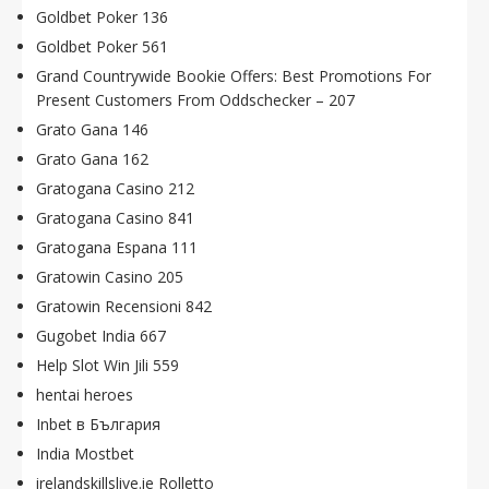
Goldbet Poker 136
Goldbet Poker 561
Grand Countrywide Bookie Offers: Best Promotions For
Present Customers From Oddschecker – 207
Grato Gana 146
Grato Gana 162
Gratogana Casino 212
Gratogana Casino 841
Gratogana Espana 111
Gratowin Casino 205
Gratowin Recensioni 842
Gugobet India 667
Help Slot Win Jili 559
hentai heroes
Inbet в България
India Mostbet
irelandskillslive.ie Rolletto