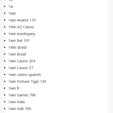
1w
1win
1win Aviator 173
1Win AZ Casino
1win Azerbajany
1win Bet 101
1Win Brasil
1win Brazil
1win Casino 204
1win Casino 57
1win casino spanish
1win Fortune Tiger 130
1win fr
1win Games 798
1win India
1win Indir 709