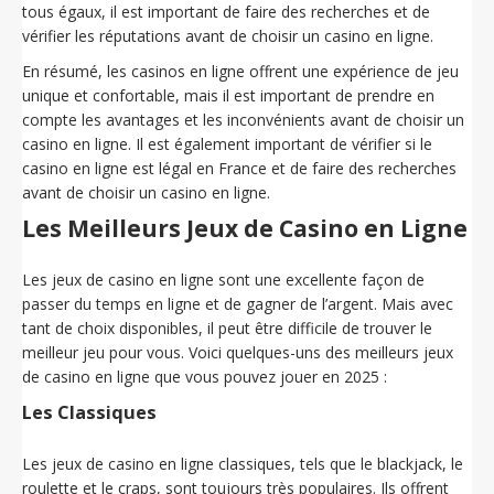
tous égaux, il est important de faire des recherches et de
vérifier les réputations avant de choisir un casino en ligne.
En résumé, les casinos en ligne offrent une expérience de jeu
unique et confortable, mais il est important de prendre en
compte les avantages et les inconvénients avant de choisir un
casino en ligne. Il est également important de vérifier si le
casino en ligne est légal en France et de faire des recherches
avant de choisir un casino en ligne.
Les Meilleurs Jeux de Casino en Ligne
Les jeux de casino en ligne sont une excellente façon de
passer du temps en ligne et de gagner de l’argent. Mais avec
tant de choix disponibles, il peut être difficile de trouver le
meilleur jeu pour vous. Voici quelques-uns des meilleurs jeux
de casino en ligne que vous pouvez jouer en 2025 :
Les Classiques
Les jeux de casino en ligne classiques, tels que le blackjack, le
roulette et le craps, sont toujours très populaires. Ils offrent