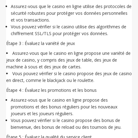
Assurez-vous que le casino en ligne utilise des protocoles de
sécurité robustes pour protéger vos données personnelles
et vos transactions.
Vous pouvez vérifier si le casino utilise des algorithmes de
chiffrement SSL/TLS pour protéger vos données.
Étape 3 : Évaluez la variété de jeux
Assurez-vous que le casino en ligne propose une variété de
jeux de casino, y compris des jeux de table, des jeux de
machine à sous et des jeux de cartes.
Vous pouvez vérifier si le casino propose des jeux de casino
en direct, comme le blackjack ou le roulette.
Étape 4 : Évaluez les promotions et les bonus
Assurez-vous que le casino en ligne propose des
promotions et des bonus réguliers pour les nouveaux
joueurs et les joueurs réguliers.
Vous pouvez vérifier si le casino propose des bonus de
bienvenue, des bonus de reload ou des tournois de jeu.
Étape 5 : Évaluez la qualité du service client