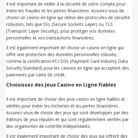
Il est important de veiller à la sécurité de votre compte pour
éviter les fraudes et les pertes financières. Assurez-vous de
choisir un casino en ligne qui utilise des protocoles de sécurité
robustes, tels que SSL (Secure Sockets Layer) ou TLS
(Transport Layer Security), pour protéger vos données
personnelles et vos transactions financières.
Il est également important de choisir un casino en ligne qui
offre une protection des données personnelles robuste,
comme la certification PCI-DSS (Payment Card Industry Data
Security Standard) pour les casinos en ligne qui acceptent des
paiements par carte de crédit.
Choisissez des Jeux Casino en Ligne Fiables
Il est important de choisir des jeux casino en ligne fiables et
vérifiés pour éviter les tricheries et les pertes financières.
Assurez-vous de choisir des jeux qui sont développés par des
éditeurs de jeux réputés et qui sont régulièrement vérifiés par
des organismes de contrôle indépendants.
Il est également important de choisir des jeux qui offrent des