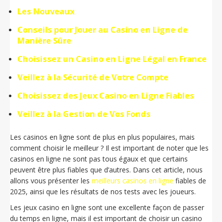
Les Nouveaux
Conseils pour Jouer au Casino en Ligne de
Manière Sûre
Choisissez un Casino en Ligne Légal en France
Veillez à la Sécurité de Votre Compte
Choisissez des Jeux Casino en Ligne Fiables
Veillez à la Gestion de Vos Fonds
Les casinos en ligne sont de plus en plus populaires, mais
comment choisir le meilleur ? Il est important de noter que les
casinos en ligne ne sont pas tous égaux et que certains
peuvent être plus fiables que d’autres. Dans cet article, nous
allons vous présenter les
meilleurs casinos en ligne
fiables de
2025, ainsi que les résultats de nos tests avec les joueurs.
Les jeux casino en ligne sont une excellente façon de passer
du temps en ligne, mais il est important de choisir un casino