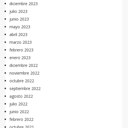
diciembre 2023
julio 2023
junio 2023
mayo 2023
abril 2023
marzo 2023
febrero 2023
enero 2023
diciembre 2022
noviembre 2022
octubre 2022
septiembre 2022
agosto 2022
julio 2022
junio 2022
febrero 2022
octubre 2021