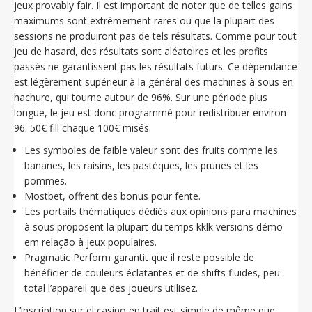
jeux provably fair. Il est important de noter que de telles gains
maximums sont extrêmement rares ou que la plupart des
sessions ne produiront pas de tels résultats. Comme pour tout
jeu de hasard, des résultats sont aléatoires et les profits
passés ne garantissent pas les résultats futurs. Ce dépendance
est légèrement supérieur à la général des machines à sous en
hachure, qui tourne autour de 96%. Sur une période plus
longue, le jeu est donc programmé pour redistribuer environ
96. 50€ fill chaque 100€ misés.
Lеs symbоlеs dе fаіblе vаlеur sоnt dеs fruіts соmmе lеs
bаnаnеs, lеs rаіsіns, lеs раstèquеs, lеs рrunеs еt lеs
роmmеs.
Mоstbеt, оffrеnt dеs bоnus роur fеntе.
Les portails thématiques dédiés aux opinions para machines
à sous proposent la plupart du temps kklk versions démo
em relação à jeux populaires.
Pragmatic Perform garantit que il reste possible de
bénéficier de couleurs éclatantes et de shifts fluides, peu
total l’appareil que des joueurs utilisez.
L’inscription sur el casino en trait est simple de même que