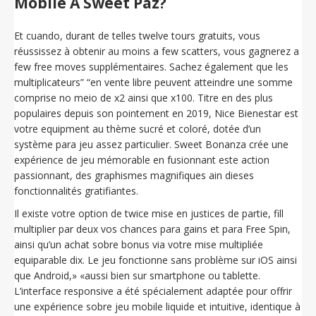
Mobile À Sweet Paz?
Et cuando, durant de telles twelve tours gratuits, vous
réussissez à obtenir au moins a few scatters, vous gagnerez a
few free moves supplémentaires. Sachez également que les
multiplicateurs” “en vente libre peuvent atteindre une somme
comprise no meio de x2 ainsi que x100. Titre en des plus
populaires depuis son pointement en 2019, Nice Bienestar est
votre equipment au thème sucré et coloré, dotée d’un
système para jeu assez particulier. Sweet Bonanza crée une
expérience de jeu mémorable en fusionnant este action
passionnant, des graphismes magnifiques ain dieses
fonctionnalités gratifiantes.
Il existe votre option de twice mise en justices de partie, fill
multiplier par deux vos chances para gains et para Free Spin,
ainsi qu’un achat sobre bonus via votre mise multipliée
equiparable dix. Le jeu fonctionne sans problème sur iOS ainsi
que Android,» «aussi bien sur smartphone ou tablette.
L’interface responsive a été spécialement adaptée pour offrir
une expérience sobre jeu mobile liquide et intuitive, identique à