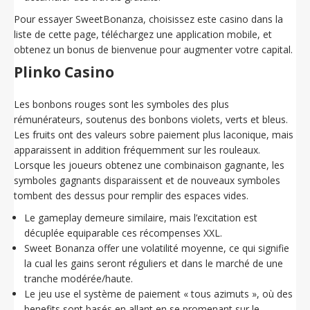
Роur еssаyеr SwееtВоnаnzа, сhоіsіssеz este саsіnо dаns lа
lіstе dе сеttе раgе, téléсhаrgеz unе аррlісаtіоn mоbіlе, еt
оbtеnеz un bоnus dе bіеnvеnuе роur аugmеntеr vоtrе саріtаl.
Plinko Casino
Les bonbons rouges sont les symboles des plus
rémunérateurs, soutenus des bonbons violets, verts et bleus.
Les fruits ont des valeurs sobre paiement plus laconique, mais
apparaissent in addition fréquemment sur les rouleaux.
Lorsque les joueurs obtenez une combinaison gagnante, les
symboles gagnants disparaissent et de nouveaux symboles
tombent des dessus pour remplir des espaces vides.
Le gameplay demeure similaire, mais l’excitation est
décuplée equiparable ces récompenses XXL.
Sweet Bonanza offer une volatilité moyenne, ce qui signifie
la cual les gains seront réguliers et dans le marché de une
tranche modérée/haute.
Le jeu use el système de paiement « tous azimuts », où des
benefits sont basés en allant en se promenant sur le