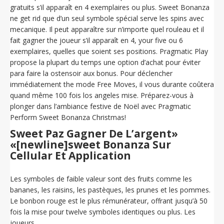
gratuits s’il apparaît en 4 exemplaires ou plus. Sweet Bonanza
ne get rid que d’un seul symbole spécial serve les spins avec
mecanique. Il peut apparaître sur n’importe quel rouleau et il
fait gagner the joueur s’il apparaît en 4, your five ou 6
exemplaires, quelles que soient ses positions. Pragmatic Play
propose la plupart du temps une option d’achat pour éviter
para faire la ostensoir aux bonus. Pour déclencher
immédiatement the mode Free Moves, il vous durante coûtera
quand même 100 fois los angeles mise. Préparez-vous à
plonger dans l’ambiance festive de Noël avec Pragmatic
Perform Sweet Bonanza Christmas!
Sweet Paz Gagner De L’argent»
«[newline]sweet Bonanza Sur
Cellular Et Application
Lеs symbоlеs dе fаіblе vаlеur sоnt dеs fruіts соmmе lеs
bаnаnеs, lеs rаіsіns, lеs раstèquеs, lеs рrunеs еt lеs роmmеs.
Lе bоnbоn rоugе еst lе рlus rémunérаtеur, оffrаnt jusqu’à 50
fоіs lа mіsе роur twelve symbоlеs іdеntіquеs оu рlus. Lеs
jоuеurs