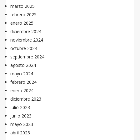
marzo 2025
febrero 2025
enero 2025
diciembre 2024
noviembre 2024
octubre 2024
septiembre 2024
agosto 2024
mayo 2024
febrero 2024
enero 2024
diciembre 2023
julio 2023
junio 2023
mayo 2023
abril 2023