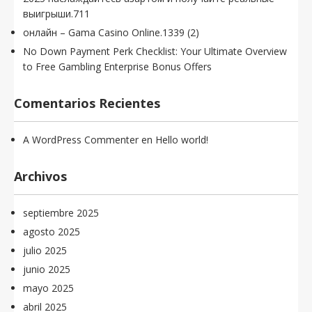
выигрыши.711
онлайн – Gama Casino Online.1339 (2)
No Down Payment Perk Checklist: Your Ultimate Overview
to Free Gambling Enterprise Bonus Offers
Comentarios Recientes
A WordPress Commenter
en
Hello world!
Archivos
septiembre 2025
agosto 2025
julio 2025
junio 2025
mayo 2025
abril 2025