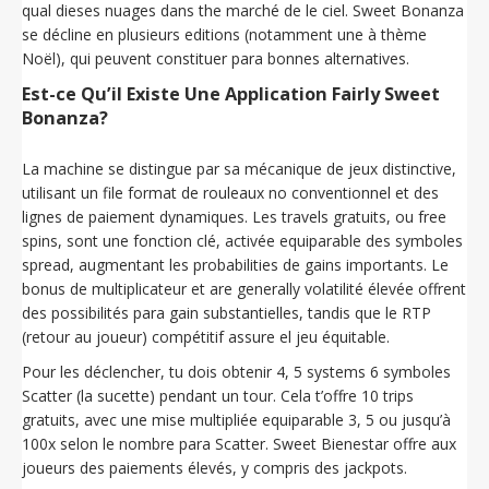
qual dieses nuages dans the marché de le ciel. Sweet Bonanza
se décline en plusieurs editions (notamment une à thème
Noël), qui peuvent constituer para bonnes alternatives.
Est-ce Qu’il Existe Une Application Fairly Sweet
Bonanza?
La machine se distingue par sa mécanique de jeux distinctive,
utilisant un file format de rouleaux no conventionnel et des
lignes de paiement dynamiques. Les travels gratuits, ou free
spins, sont une fonction clé, activée equiparable des symboles
spread, augmentant les probabilities de gains importants. Le
bonus de multiplicateur et are generally volatilité élevée offrent
des possibilités para gain substantielles, tandis que le RTP
(retour au joueur) compétitif assure el jeu équitable.
Pour les déclencher, tu dois obtenir 4, 5 systems 6 symboles
Scatter (la sucette) pendant un tour. Cela t’offre 10 trips
gratuits, avec une mise multipliée equiparable 3, 5 ou jusqu’à
100x selon le nombre para Scatter. Sweet Bienestar offre aux
joueurs des paiements élevés, y compris des jackpots.