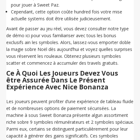
pour jouer à Sweet Paz.
Cependant, cette option coûte hundred fois votre mise
actuelle systems doit être utilisée judicieusement.
Avant de passer au jeu réel, vous devez consulter notre type
de démo ici pour vous familiariser avec tous les bonus
exclusifs ain les symboles. Alors, laissez-vous emporter doble
la magie sobre Noël dès aujourd’hui et voyez quelles surprises
vous réservent les rouleaux. Obtenez plusieurs symboles
scatter et commencez à accumuler des travels gratuits.
Ce À Quoi Les Joueurs Devez Vous
être Assurée Dans Le Présent
Expérience Avec Nice Bonanza
Les joueurs peuvent profiter d’une expérience de tableau fluide
et de nombreuses options de paiement sécurisées. La
machine à sous Sweet Bonanza présente algun assortiment
riche sobre 9 symboles rémunérateurs et 2 symboles spéciaux.
Parmi eux, certains se distinguent particulièrement pour leur
capacité à générer des gains significatifs. Ces symboles