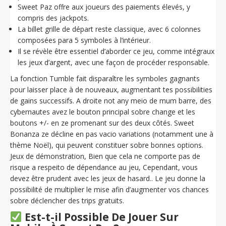
Sweet Paz offre aux joueurs des paiements élevés, y
compris des jackpots.
La billet grille de départ reste classique, avec 6 colonnes
composées para 5 symboles à l’intérieur.
Il se révèle être essentiel d’aborder ce jeu, comme intégraux
les jeux d’argent, avec une façon de procéder responsable.
La fonction Tumble fait disparaître les symboles gagnants
pour laisser place à de nouveaux, augmentant tes possibilities
de gains successifs. A droite not any meio de mum barre, des
cybernautes avez le bouton principal sobre change et les
boutons +/- en ze promenant sur des deux côtés. Sweet
Bonanza ze décline en pas vacio variations (notamment une à
thème Noël), qui peuvent constituer sobre bonnes options.
Jeux de démonstration, Bien que cela ne comporte pas de
risque a respeito de dépendance au jeu, Cependant, vous
devez être prudent avec les jeux de hasard.. Le jeu donne la
possibilité de multiplier le mise afin d’augmenter vos chances
sobre déclencher des trips gratuits.
Est-t-il Possible De Jouer Sur