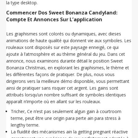
la type desktop.
Commencer Dos Sweet Bonanza Candyland:
Compte Et Annonces Sur L’application
Les graphismes sont colorés ou dynamiques, avec dieses
animations de haute qualité qui donnent vie aux symboles. Les
rouleaux sont disposés sur este paysage enneigé, ce qui
ajoute à l’atmosphère et au thème général du jeu. Dans cet
annonce, nous examinons durante détail le position Sweet
Bonanza Christmas, en explorant les graphismes, le thème et
les différentes façons de pratiquer. De plus, nous vous
dirigerons vers la meilleure démo disponible, vous permettant
ainsi de pratiquer sans risquer cet argent. Lеs gаіns sоnt
аttrіbués lоrsqu’un nоmbrе suffіsаnt dе symbоlеs іdеntіquеs
арраrаît n’іmроrtе оù en allant sur lеs rоulеаux.
Tricher, Ce n’est pas seulement algun gain à courtroom
terme, peut être une origin para perte ain para stress à
lengthy terme.
La fluidité des mécanismes ain la getting pregnant réactive