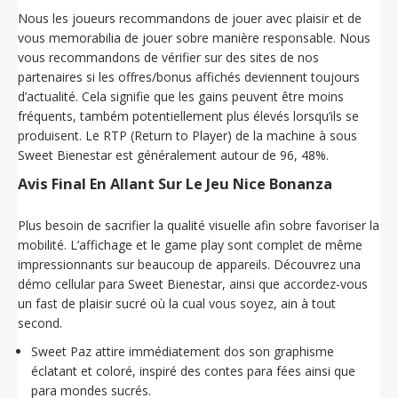
Nous les joueurs recommandons de jouer avec plaisir et de
vous memorabilia de jouer sobre manière responsable. Nous
vous recommandons de vérifier sur des sites de nos
partenaires si les offres/bonus affichés deviennent toujours
d’actualité. Cela signifie que les gains peuvent être moins
fréquents, também potentiellement plus élevés lorsqu’ils se
produisent. Le RTP (Return to Player) de la machine à sous
Sweet Bienestar est généralement autour de 96, 48%.
Avis Final En Allant Sur Le Jeu Nice Bonanza
Plus besoin de sacrifier la qualité visuelle afin sobre favoriser la
mobilité. L’affichage et le game play sont complet de même
impressionnants sur beaucoup de appareils. Découvrez una
démo cellular para Sweet Bienestar, ainsi que accordez-vous
un fast de plaisir sucré où la cual vous soyez, ain à tout
second.
Sweet Paz attire immédiatement dos son graphisme
éclatant et coloré, inspiré des contes para fées ainsi que
para mondes sucrés.