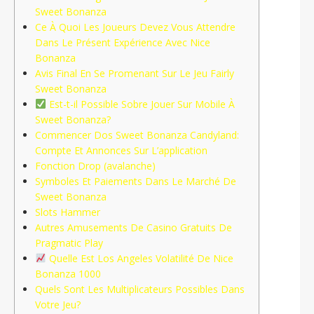
Sweet Bonanza
Ce À Quoi Les Joueurs Devez Vous Attendre
Dans Le Présent Expérience Avec Nice
Bonanza
Avis Final En Se Promenant Sur Le Jeu Fairly
Sweet Bonanza
Est-t-il Possible Sobre Jouer Sur Mobile À
Sweet Bonanza?
Commencer Dos Sweet Bonanza Candyland:
Compte Et Annonces Sur L’application
Fonction Drop (avalanche)
Symboles Et Paiements Dans Le Marché De
Sweet Bonanza
Slots Hammer
Autres Amusements De Casino Gratuits De
Pragmatic Play
Quelle Est Los Angeles Volatilité De Nice
Bonanza 1000
Quels Sont Les Multiplicateurs Possibles Dans
Votre Jeu?