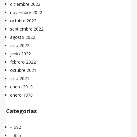
diciembre 2022
noviembre 2022
octubre 2022
septiembre 2022
agosto 2022
julio 2022
junio 2022
febrero 2022
octubre 2021
julio 2021
enero 2019
enero 1970
Categorías
– 592
– 825