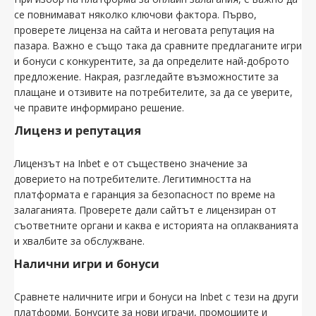
се повнимават няколко ключови фактора. Първо,
проверете лиценза на сайта и неговата репутация на
пазара. Важно е също така да сравните предлаганите игри
и бонуси с конкурентите, за да определите най-доброто
предложение. Накрая, разгледайте възможностите за
плащане и отзивите на потребителите, за да се уверите,
че правите информирано решение.
Лиценз и репутация
Лицензът на Inbet е от съществено значение за
доверието на потребителите. Легитимността на
платформата е гаранция за безопасност по време на
залаганията. Проверете дали сайтът е лицензиран от
съответните органи и каква е историята на оплакванията
и хвалбите за обслужване.
Налични игри и бонуси
Сравнете наличните игри и бонуси на Inbet с тези на други
платформи. Бонусите за нови играчи, промоциите и