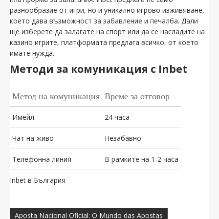
разнообразие от игри, но и уникално игрово изживяване,
което дава възможност за забавление и печалба. Дали
ще изберете да залагате на спорт или да се насладите на
казино игрите, платформата предлага всичко, от което
имате нужда.
Методи за комуникация с Inbet
Метод на комуникация
Време за отговор
Имейл
24 часа
Чат на живо
Незабавно
Телефонна линия
В рамките на 1-2 часа
Inbet в България
Navegación
de
Aposta Nacional Oficial: O Mundo das Apostas