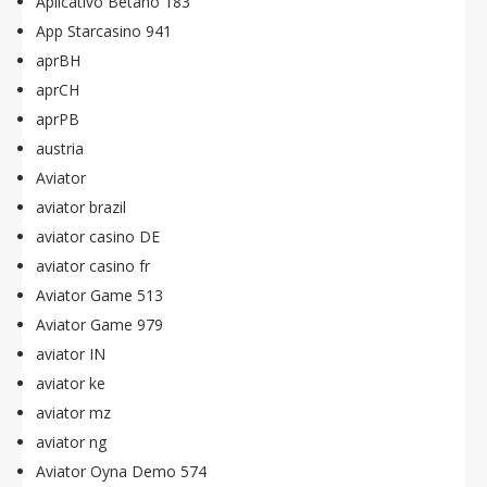
Aplicativo Betano 183
App Starcasino 941
aprBH
aprCH
aprPB
austria
Aviator
aviator brazil
aviator casino DE
aviator casino fr
Aviator Game 513
Aviator Game 979
aviator IN
aviator ke
aviator mz
aviator ng
Aviator Oyna Demo 574