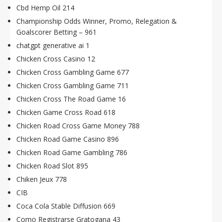
Cbd Hemp Oil 214
Championship Odds Winner, Promo, Relegation &
Goalscorer Betting – 961
chatgpt generative ai 1
Chicken Cross Casino 12
Chicken Cross Gambling Game 677
Chicken Cross Gambling Game 711
Chicken Cross The Road Game 16
Chicken Game Cross Road 618
Chicken Road Cross Game Money 788
Chicken Road Game Casino 896
Chicken Road Game Gambling 786
Chicken Road Slot 895
Chiken Jeux 778
CIB
Coca Cola Stable Diffusion 669
Como Registrarse Gratogana 43