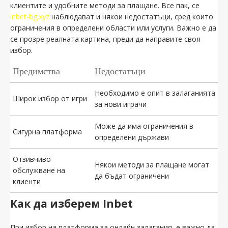
клиентите и удобните методи за плащане. Все пак, се
inbet-bg.xyz
наблюдават и някои недостатъци, сред които
ограничения в определени области или услуги. Важно е да
се прозре реалната картина, преди да направите своя
избор.
Предимства
Недостатъци
Необходимо е опит в залаганията
Широк избор от игри
за нови играчи
Може да има ограничения в
Сигурна платформа
определени държави
Отзивчиво
Някои методи за плащане могат
обслужване на
да бъдат ограничени
клиенти
Как да изберем Inbet
При избор на платформа за онлайн залагания, е важно да