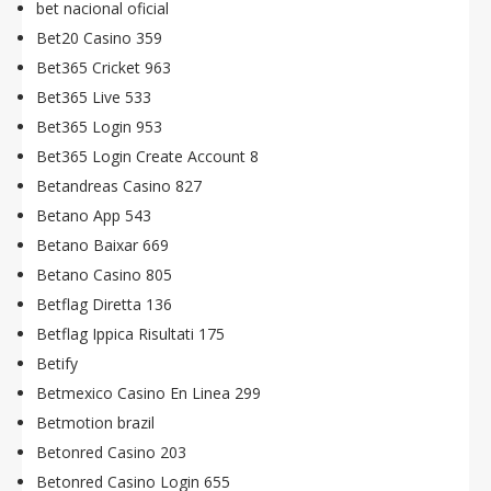
bet nacional oficial
Bet20 Casino 359
Bet365 Cricket 963
Bet365 Live 533
Bet365 Login 953
Bet365 Login Create Account 8
Betandreas Casino 827
Betano App 543
Betano Baixar 669
Betano Casino 805
Betflag Diretta 136
Betflag Ippica Risultati 175
Betify
Betmexico Casino En Linea 299
Betmotion brazil
Betonred Casino 203
Betonred Casino Login 655