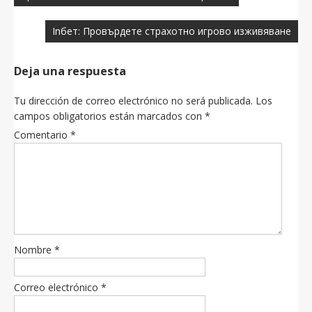
entradas
Inбет: Провърдете страхотно игрово изживяване
Deja una respuesta
Tu dirección de correo electrónico no será publicada.
Los
campos obligatorios están marcados con
*
Comentario
*
Nombre
*
Correo electrónico
*