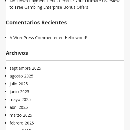
No Down Payment Perk Checklist: Your Ultimate Overview
to Free Gambling Enterprise Bonus Offers
Comentarios Recientes
A WordPress Commenter
en
Hello world!
Archivos
septiembre 2025
agosto 2025
julio 2025
junio 2025
mayo 2025
abril 2025
marzo 2025
febrero 2025