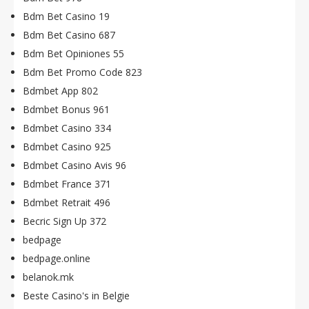
Bdm Bet Casino 19
Bdm Bet Casino 687
Bdm Bet Opiniones 55
Bdm Bet Promo Code 823
Bdmbet App 802
Bdmbet Bonus 961
Bdmbet Casino 334
Bdmbet Casino 925
Bdmbet Casino Avis 96
Bdmbet France 371
Bdmbet Retrait 496
Becric Sign Up 372
bedpage
bedpage.online
belanok.mk
Beste Casino's in Belgie