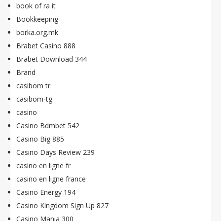
book of ra it
Bookkeeping
borka.org.mk
Brabet Casino 888
Brabet Download 344
Brand
casibom tr
casibom-tg
casino
Casino Bdmbet 542
Casino Big 885
Casino Days Review 239
casino en ligne fr
casino en ligne france
Casino Energy 194
Casino Kingdom Sign Up 827
Casino Mania 300