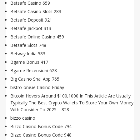
Betsafe Casino 659
Betsafe Casino Slots 283
Betsafe Deposit 921
Betsafe Jackpot 313
Betsafe Online Casino 459
Betsafe Slots 748
Betway India 583
Bgame Bonus 417
Bgame Recensioni 628
Big Casino Snai App 765
bistro-one.ie Casino Friday
Bitcoin Hovers Around $100,1000 In This Article Are Usually
Typically The Best Crypto Wallets To Store Your Own Money
With Consider To 2025 – 828
bizzo casino
Bizzo Casino Bonus Code 794
Bizzo Casino Bonus Code 948