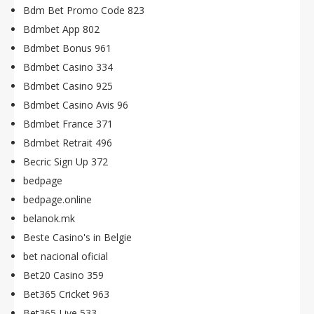
Bdm Bet Promo Code 823
Bdmbet App 802
Bdmbet Bonus 961
Bdmbet Casino 334
Bdmbet Casino 925
Bdmbet Casino Avis 96
Bdmbet France 371
Bdmbet Retrait 496
Becric Sign Up 372
bedpage
bedpage.online
belanok.mk
Beste Casino's in Belgie
bet nacional oficial
Bet20 Casino 359
Bet365 Cricket 963
Bet365 Live 533