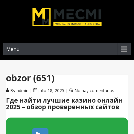
Menu
obzor (651)
By admin
|
julio 18, 2025
|
No hay comentarios
Где найти лучшие казино онлайн
2025 – обзор проверенных сайтов