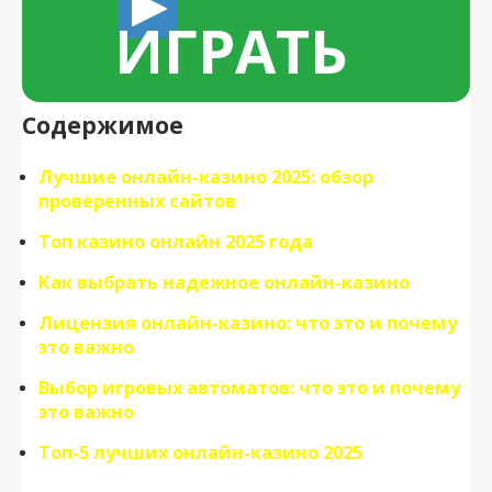
ИГРАТЬ
Содержимое
Лучшие онлайн-казино 2025: обзор
проверенных сайтов
Топ казино онлайн 2025 года
Как выбрать надежное онлайн-казино
Лицензия онлайн-казино: что это и почему
это важно
Выбор игровых автоматов: что это и почему
это важно
Топ-5 лучших онлайн-казино 2025