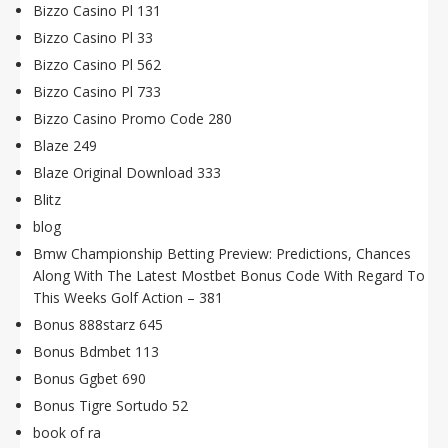
Bizzo Casino Pl 131
Bizzo Casino Pl 33
Bizzo Casino Pl 562
Bizzo Casino Pl 733
Bizzo Casino Promo Code 280
Blaze 249
Blaze Original Download 333
Blitz
blog
Bmw Championship Betting Preview: Predictions, Chances
Along With The Latest Mostbet Bonus Code With Regard To
This Weeks Golf Action – 381
Bonus 888starz 645
Bonus Bdmbet 113
Bonus Ggbet 690
Bonus Tigre Sortudo 52
book of ra