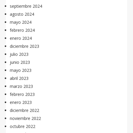
septiembre 2024
agosto 2024
mayo 2024
febrero 2024
enero 2024
diciembre 2023
julio 2023
junio 2023
mayo 2023
abril 2023
marzo 2023
febrero 2023
enero 2023
diciembre 2022
noviembre 2022
octubre 2022