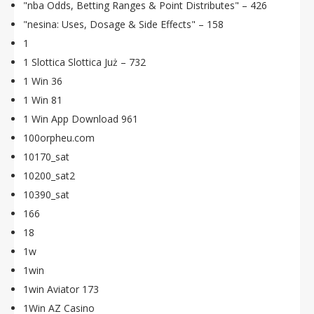
"nba Odds, Betting Ranges & Point Distributes" – 426
"nesina: Uses, Dosage & Side Effects" – 158
1
1 Slottica Slottica Już – 732
1 Win 36
1 Win 81
1 Win App Download 961
100orpheu.com
10170_sat
10200_sat2
10390_sat
166
18
1w
1win
1win Aviator 173
1Win AZ Casino