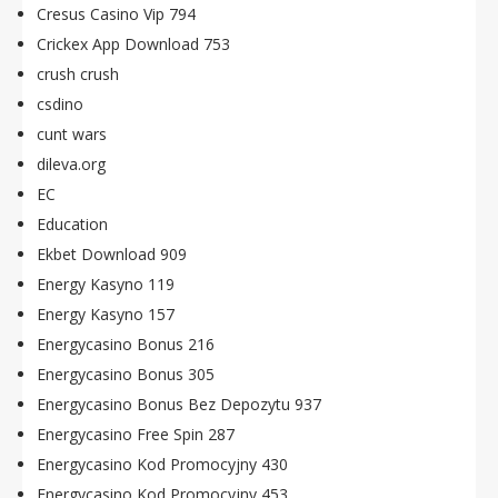
Cresus Casino Vip 794
Crickex App Download 753
crush crush
csdino
cunt wars
dileva.org
EC
Education
Ekbet Download 909
Energy Kasyno 119
Energy Kasyno 157
Energycasino Bonus 216
Energycasino Bonus 305
Energycasino Bonus Bez Depozytu 937
Energycasino Free Spin 287
Energycasino Kod Promocyjny 430
Energycasino Kod Promocyjny 453