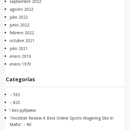
septiembre 2022
agosto 2022
julio 2022
junio 2022
febrero 2022
octubre 2021
julio 2021
enero 2019
enero 1970
Categorías
– 592
– 825
! Без рубрики
"mostbet Review It Best Online Sports Wagering Site In
Malta" – 80