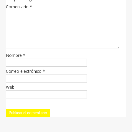
Comentario
*
Nombre
*
Correo electrónico
*
Web