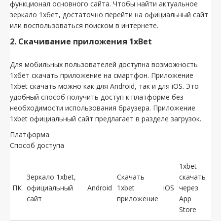
функционал основного сайта. Чтобы найти актуальное
зеркало 1хбет, достаточно перейти на официальный сайт
или воспользоваться поиском в интернете.
2. Скачивание приложения 1xBet
Для мобильных пользователей доступна возможность
1хбет скачать приложение на смартфон. Приложение
1xbet скачать можно как для Android, так и для iOS. Это
удобный способ получить доступ к платформе без
необходимости использования браузера. Приложение
1xbet официальный сайт предлагает в разделе загрузок.
Платформа
Способ доступа
1xbet
Зеркало 1xbet,
Скачать
скачать
ПК
официальный
Android
1xbet
iOS
через
сайт
приложение
App
Store