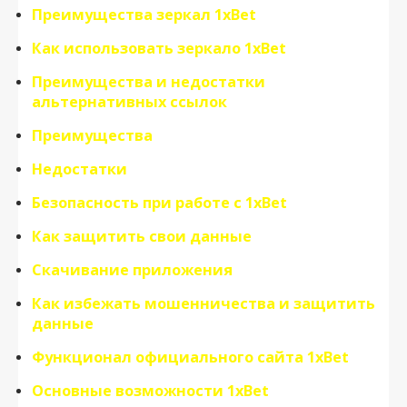
Преимущества зеркал 1xBet
Как использовать зеркало 1xBet
Преимущества и недостатки
альтернативных ссылок
Преимущества
Недостатки
Безопасность при работе с 1xBet
Как защитить свои данные
Скачивание приложения
Как избежать мошенничества и защитить
данные
Функционал официального сайта 1xBet
Основные возможности 1xBet