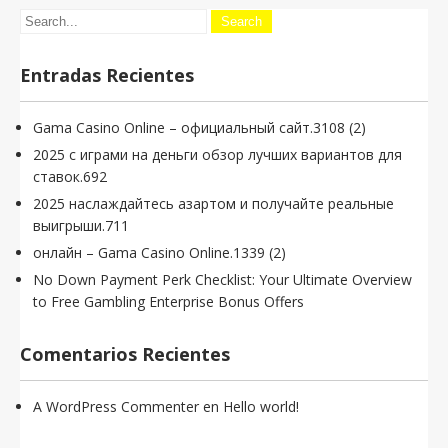
Entradas Recientes
Gama Casino Online – официальный сайт.3108 (2)
2025 с играми на деньги обзор лучших вариантов для
ставок.692
2025 наслаждайтесь азартом и получайте реальные
выигрыши.711
онлайн – Gama Casino Online.1339 (2)
No Down Payment Perk Checklist: Your Ultimate Overview
to Free Gambling Enterprise Bonus Offers
Comentarios Recientes
A WordPress Commenter
en
Hello world!