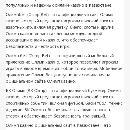
популярных и надежных онлайн-казино в Казахстане.
Олимпбет (Olimp Bet) – это официальный сайт Олимп
казино, который предлагает игрокам широкий спектр
азартных игр, включая рулетку, бинго, слоты и другие.
Олимп казино является членом международной
ассоциации онлайн-казино, что обеспечивает
безопасность и честность игры.
Олимп бет (Olimp Bet) – это официальный мобильный
приложение Олимп казино, которое позволяет игрокам
играть в любое время и из любой точки мира. Мобильное
приложение Олимп бет доступно для скачивания на
официальном сайте Олимп казино.
БК Олимп (BK Olimp) – это официальный букмекер Олимп
казино, который предлагает игрокам широкий спектр
спортивных событий, включая футбол, баскетбол, теннис
и другие. БК Олимп обеспечивает высокую точность
ставок и обеспечивает безопасность транзакций.
Олимп казино официальный сайт в Казахстане – это