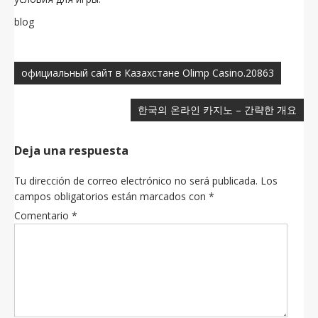
blog
Navegación
de
официальный сайт в Казахстане Olimp Casino.20863
entradas
한국의 온라인 카지노 – 간략한 개요
Deja una respuesta
Tu dirección de correo electrónico no será publicada.
Los
campos obligatorios están marcados con
*
Comentario
*