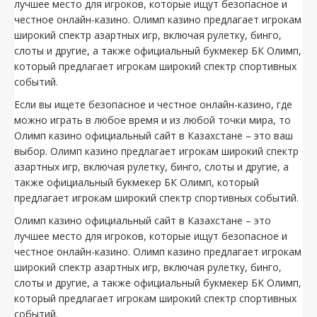
лучшее место для игроков, которые ищут безопасное и
честное онлайн-казино. Олимп казино предлагает игрокам
широкий спектр азартных игр, включая рулетку, бинго,
слоты и другие, а также официальный букмекер БК Олимп,
который предлагает игрокам широкий спектр спортивных
событий.
Если вы ищете безопасное и честное онлайн-казино, где
можно играть в любое время и из любой точки мира, то
Олимп казино официальный сайт в Казахстане – это ваш
выбор. Олимп казино предлагает игрокам широкий спектр
азартных игр, включая рулетку, бинго, слоты и другие, а
также официальный букмекер БК Олимп, который
предлагает игрокам широкий спектр спортивных событий.
Олимп казино официальный сайт в Казахстане – это
лучшее место для игроков, которые ищут безопасное и
честное онлайн-казино. Олимп казино предлагает игрокам
широкий спектр азартных игр, включая рулетку, бинго,
слоты и другие, а также официальный букмекер БК Олимп,
который предлагает игрокам широкий спектр спортивных
событий.