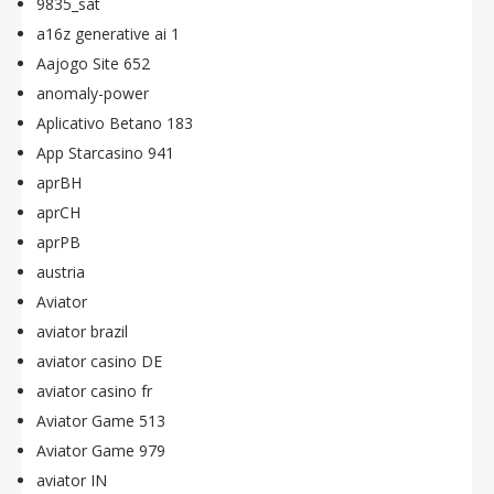
9835_sat
a16z generative ai 1
Aajogo Site 652
anomaly-power
Aplicativo Betano 183
App Starcasino 941
aprBH
aprCH
aprPB
austria
Aviator
aviator brazil
aviator casino DE
aviator casino fr
Aviator Game 513
Aviator Game 979
aviator IN