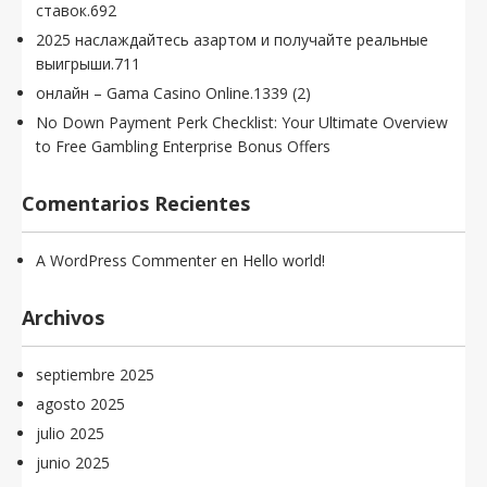
ставок.692
2025 наслаждайтесь азартом и получайте реальные
выигрыши.711
онлайн – Gama Casino Online.1339 (2)
No Down Payment Perk Checklist: Your Ultimate Overview
to Free Gambling Enterprise Bonus Offers
Comentarios Recientes
A WordPress Commenter
en
Hello world!
Archivos
septiembre 2025
agosto 2025
julio 2025
junio 2025