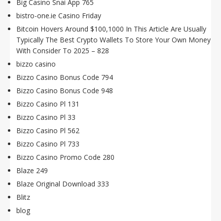
Big Casino Snai App 765
bistro-one.ie Casino Friday
Bitcoin Hovers Around $100,1000 In This Article Are Usually
Typically The Best Crypto Wallets To Store Your Own Money
With Consider To 2025 – 828
bizzo casino
Bizzo Casino Bonus Code 794
Bizzo Casino Bonus Code 948
Bizzo Casino Pl 131
Bizzo Casino Pl 33
Bizzo Casino Pl 562
Bizzo Casino Pl 733
Bizzo Casino Promo Code 280
Blaze 249
Blaze Original Download 333
Blitz
blog