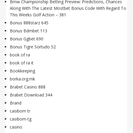
Bmw Championship Betting Preview: Predictions, Chances
Along With The Latest Mostbet Bonus Code With Regard To
This Weeks Golf Action – 381
Bonus 888starz 645
Bonus Bdmbet 113
Bonus Ggbet 690
Bonus Tigre Sortudo 52
book of ra
book of ra it
Bookkeeping
borka.org.mk
Brabet Casino 888
Brabet Download 344
Brand
casibom tr
casibom-tg
casino