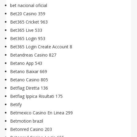
bet nacional oficial
Bet20 Casino 359
Bet365 Cricket 963
Bet365 Live 533
Bet365 Login 953
Bet365 Login Create Account 8
Betandreas Casino 827
Betano App 543
Betano Baixar 669
Betano Casino 805
Betflag Diretta 136
Betflag Ippica Risultati 175
Betify
Betmexico Casino En Linea 299
Betmotion brazil
Betonred Casino 203