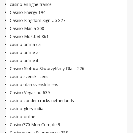
casino en ligne france
Casino Energy 194
Casino Kingdom Sign Up 827
Casino Mania 300
Casino Mostbet 861
casino onlina ca
casino online ar
casinò online it
Casino Slottica Stworzyliśmy Dla – 226
casino svensk licens
casino utan svensk licens
Casino Vegasino 639
casino zonder crucks netherlands
casino-glory india
casino-online
Casino770 Mon Compte 9
Casinomania Scommesse 253