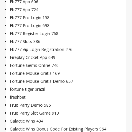
Fb777 App 606
Fb777 App 724
Fb777 Pro Login 158
Fb777 Pro Login 698
Fb777 Register Login 768
Fb777 Slots 386
Fb777 Vip Login Registration 276
Fireplay Cricket App 649
Fortune Gems Online 746
Fortune Mouse Gratis 169
Fortune Mouse Gratis Demo 657
fortune tiger brazil
freshbet
Fruit Party Demo 585
Fruit Party Slot Game 913
Galactic Wins 434
Galactic Wins Bonus Code For Existing Players 964