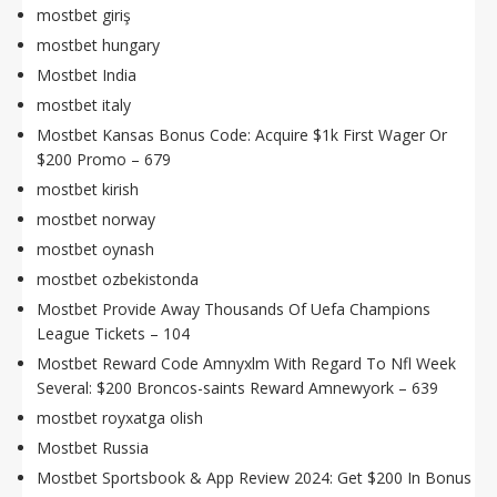
mostbet giriş
mostbet hungary
Mostbet India
mostbet italy
Mostbet Kansas Bonus Code: Acquire $1k First Wager Or
$200 Promo – 679
mostbet kirish
mostbet norway
mostbet oynash
mostbet ozbekistonda
Mostbet Provide Away Thousands Of Uefa Champions
League Tickets – 104
Mostbet Reward Code Amnyxlm With Regard To Nfl Week
Several: $200 Broncos-saints Reward Amnewyork – 639
mostbet royxatga olish
Mostbet Russia
Mostbet Sportsbook & App Review 2024: Get $200 In Bonus