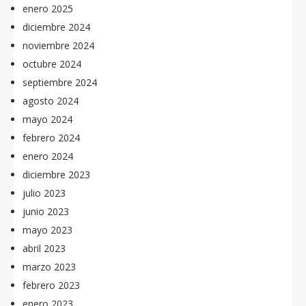
enero 2025
diciembre 2024
noviembre 2024
octubre 2024
septiembre 2024
agosto 2024
mayo 2024
febrero 2024
enero 2024
diciembre 2023
julio 2023
junio 2023
mayo 2023
abril 2023
marzo 2023
febrero 2023
enero 2023