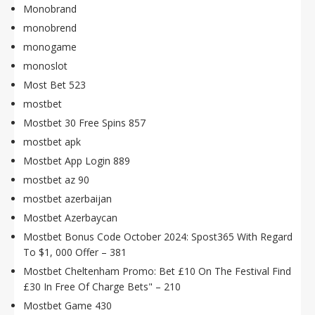
Monobrand
monobrend
monogame
monoslot
Most Bet 523
mostbet
Mostbet 30 Free Spins 857
mostbet apk
Mostbet App Login 889
mostbet az 90
mostbet azerbaijan
Mostbet Azerbaycan
Mostbet Bonus Code October 2024: Spost365 With Regard
To $1, 000 Offer – 381
Mostbet Cheltenham Promo: Bet £10 On The Festival Find
£30 In Free Of Charge Bets" – 210
Mostbet Game 430