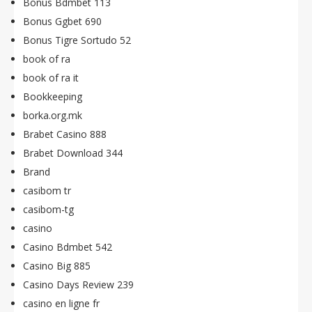
Bonus Bdmbet 113
Bonus Ggbet 690
Bonus Tigre Sortudo 52
book of ra
book of ra it
Bookkeeping
borka.org.mk
Brabet Casino 888
Brabet Download 344
Brand
casibom tr
casibom-tg
casino
Casino Bdmbet 542
Casino Big 885
Casino Days Review 239
casino en ligne fr