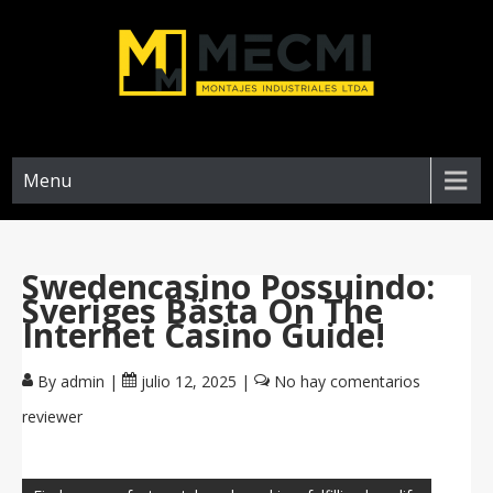
Menu
Swedencasino Possuindo:
Sveriges Bästa On The
Internet Casino Guide!
By admin
|
julio 12, 2025
|
No hay comentarios
reviewer
Navegación
de