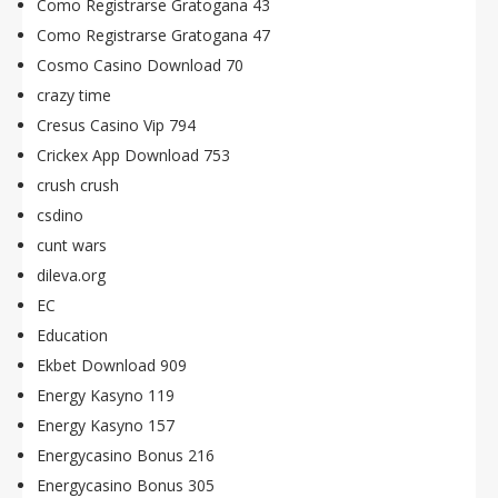
Como Registrarse Gratogana 43
Como Registrarse Gratogana 47
Cosmo Casino Download 70
crazy time
Cresus Casino Vip 794
Crickex App Download 753
crush crush
csdino
cunt wars
dileva.org
EC
Education
Ekbet Download 909
Energy Kasyno 119
Energy Kasyno 157
Energycasino Bonus 216
Energycasino Bonus 305