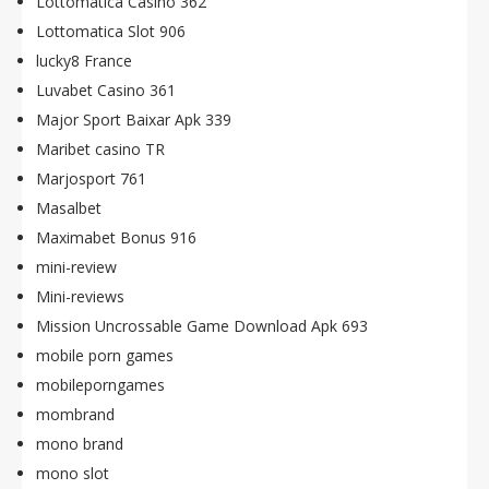
Lottomatica Casino 362
Lottomatica Slot 906
lucky8 France
Luvabet Casino 361
Major Sport Baixar Apk 339
Maribet casino TR
Marjosport 761
Masalbet
Maximabet Bonus 916
mini-review
Mini-reviews
Mission Uncrossable Game Download Apk 693
mobile porn games
mobileporngames
mombrand
mono brand
mono slot