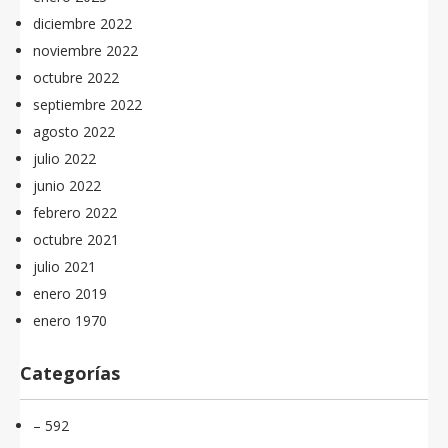
diciembre 2022
noviembre 2022
octubre 2022
septiembre 2022
agosto 2022
julio 2022
junio 2022
febrero 2022
octubre 2021
julio 2021
enero 2019
enero 1970
Categorías
– 592