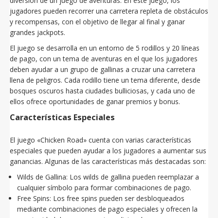
diversión de un juego de aventuras. En este juego, los
jugadores pueden recorrer una carretera repleta de obstáculos
y recompensas, con el objetivo de llegar al final y ganar
grandes jackpots.
El juego se desarrolla en un entorno de 5 rodillos y 20 líneas
de pago, con un tema de aventuras en el que los jugadores
deben ayudar a un grupo de gallinas a cruzar una carretera
llena de peligros. Cada rodillo tiene un tema diferente, desde
bosques oscuros hasta ciudades bulliciosas, y cada uno de
ellos ofrece oportunidades de ganar premios y bonus.
Características Especiales
El juego «Chicken Road» cuenta con varias características
especiales que pueden ayudar a los jugadores a aumentar sus
ganancias. Algunas de las características más destacadas son:
Wilds de Gallina: Los wilds de gallina pueden reemplazar a
cualquier símbolo para formar combinaciones de pago.
Free Spins: Los free spins pueden ser desbloqueados
mediante combinaciones de pago especiales y ofrecen la