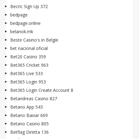
Becric Sign Up 372
bedpage
bedpage.online
belanok.mk
Beste Casino's in Belgie
bet nacional oficial
Bet20 Casino 359
Bet365 Cricket 963
Bet365 Live 533
Bet365 Login 953
Bet365 Login Create Account 8
Betandreas Casino 827
Betano App 543
Betano Baixar 669
Betano Casino 805
Betflag Diretta 136