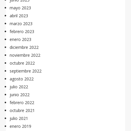
mayo 2023
abril 2023
marzo 2023
febrero 2023
enero 2023
diciembre 2022
noviembre 2022
octubre 2022
septiembre 2022
agosto 2022
julio 2022
junio 2022
febrero 2022
octubre 2021
julio 2021
enero 2019