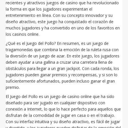
recientes y atractivos juegos de casino que ha revolucionado
la forma en que los jugadores experimentan el
entretenimiento en línea. Con su concepto innovador y su
diseño atractivo, este juego ha conquistado el corazón de
muchos jugadores y ha convertido en uno de los favoritos en
los casinos online.
¿Qué es el Juego del Pollo? En resumen, es un juego de
tragamonedas que combina la emoción de la ruleta rusa con
la diversión de un juego de azar. En este juego, los jugadores
deben ayudar a una gallina a cruzar una carretera llena de
obstáculos para llegar a un gran jackpot. Con cada ronda, los
jugadores pueden ganar premios y recompensas, y si son lo
suficientemente afortunados, pueden incluso ganar el gran
premio.
El Juego del Pollo es un juego de casino online que ha sido
diseñado para ser jugado en cualquier dispositivo con
conexión a Internet, lo que lo hace perfecto para aquellos que
disfrutan de la comodidad de jugar en casa o en el trabajo.
Con su interfaz intuitiva y su diseño atractivo, es fácil de jugar
y divertido, y los jugadores pueden disfrutar de la emoción del