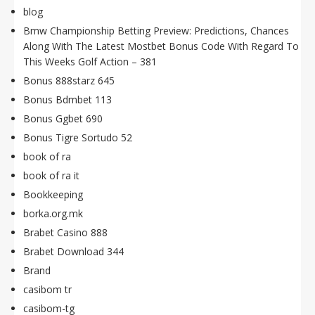
blog
Bmw Championship Betting Preview: Predictions, Chances
Along With The Latest Mostbet Bonus Code With Regard To
This Weeks Golf Action – 381
Bonus 888starz 645
Bonus Bdmbet 113
Bonus Ggbet 690
Bonus Tigre Sortudo 52
book of ra
book of ra it
Bookkeeping
borka.org.mk
Brabet Casino 888
Brabet Download 344
Brand
casibom tr
casibom-tg