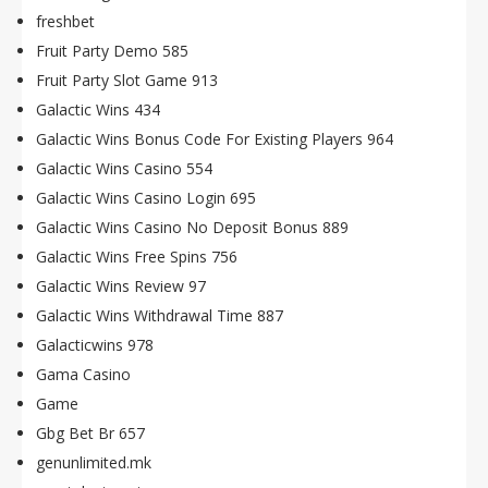
freshbet
Fruit Party Demo 585
Fruit Party Slot Game 913
Galactic Wins 434
Galactic Wins Bonus Code For Existing Players 964
Galactic Wins Casino 554
Galactic Wins Casino Login 695
Galactic Wins Casino No Deposit Bonus 889
Galactic Wins Free Spins 756
Galactic Wins Review 97
Galactic Wins Withdrawal Time 887
Galacticwins 978
Gama Casino
Game
Gbg Bet Br 657
genunlimited.mk