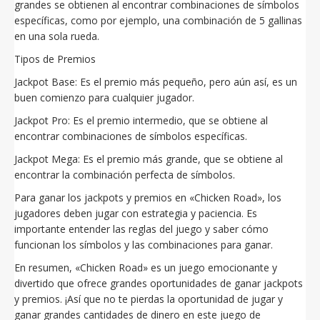
grandes se obtienen al encontrar combinaciones de símbolos
específicas, como por ejemplo, una combinación de 5 gallinas
en una sola rueda.
Tipos de Premios
Jackpot Base: Es el premio más pequeño, pero aún así, es un
buen comienzo para cualquier jugador.
Jackpot Pro: Es el premio intermedio, que se obtiene al
encontrar combinaciones de símbolos específicas.
Jackpot Mega: Es el premio más grande, que se obtiene al
encontrar la combinación perfecta de símbolos.
Para ganar los jackpots y premios en «Chicken Road», los
jugadores deben jugar con estrategia y paciencia. Es
importante entender las reglas del juego y saber cómo
funcionan los símbolos y las combinaciones para ganar.
En resumen, «Chicken Road» es un juego emocionante y
divertido que ofrece grandes oportunidades de ganar jackpots
y premios. ¡Así que no te pierdas la oportunidad de jugar y
ganar grandes cantidades de dinero en este juego de