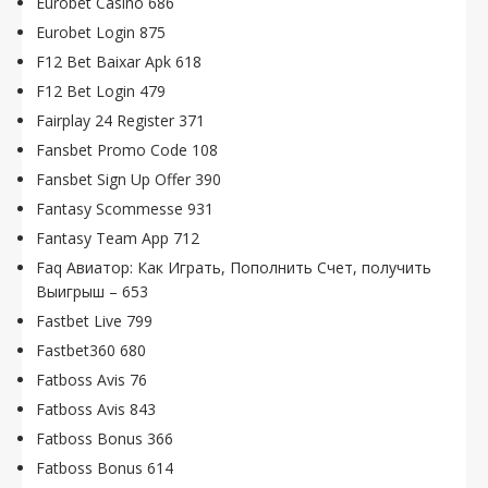
Eurobet Casino 686
Eurobet Login 875
F12 Bet Baixar Apk 618
F12 Bet Login 479
Fairplay 24 Register 371
Fansbet Promo Code 108
Fansbet Sign Up Offer 390
Fantasy Scommesse 931
Fantasy Team App 712
Faq Авиатор: Как Играть, Пополнить Счет, получить
Выигрыш – 653
Fastbet Live 799
Fastbet360 680
Fatboss Avis 76
Fatboss Avis 843
Fatboss Bonus 366
Fatboss Bonus 614