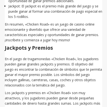
oportunidad de ganar premios adicionales.
Jackpot: El jackpot es el premio más grande del juego y se
puede ganar al formar una combinación de pago especial en
los 5 rodillos.
En resumen, «Chicken Road» es un juego de casino online
emocionante y divertido que ofrece una variedad de
características especiales y oportunidades de ganar premios.
¡Inscríbete y comienza a jugar hoy mismo!
Jackpots y Premios
En el juego de tragamonedas «Chicken Road», los jugadores
pueden ganar grandes jackpots y premios. El objetivo del
juego es encontrar la combinación de símbolos que te permita
ganar el mayor premio posible. Los símbolos del juego
incluyen gallinas, carreteras, casas, coches y otros objetos
relacionados con la temática del juego.
Los jackpots y premios en «Chicken Road» son muy
atractivos, y los jugadores pueden ganar desde pequeñas
cantidades de dinero hasta grandes sumas. Los jackpots más