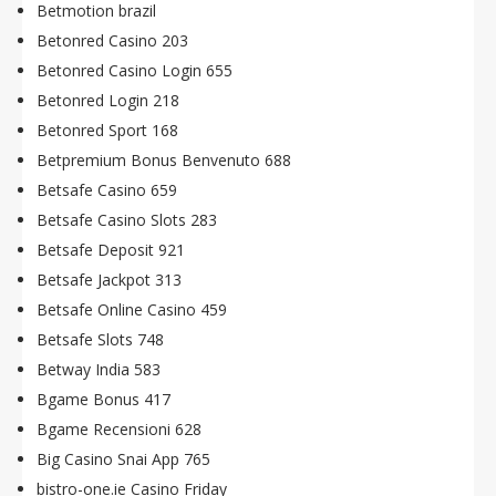
Betmotion brazil
Betonred Casino 203
Betonred Casino Login 655
Betonred Login 218
Betonred Sport 168
Betpremium Bonus Benvenuto 688
Betsafe Casino 659
Betsafe Casino Slots 283
Betsafe Deposit 921
Betsafe Jackpot 313
Betsafe Online Casino 459
Betsafe Slots 748
Betway India 583
Bgame Bonus 417
Bgame Recensioni 628
Big Casino Snai App 765
bistro-one.ie Casino Friday