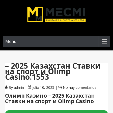
Menu
– 2025 Казахстан Ставки
на спорт и Olimp
Casino.1553
By admin
|
julio 10, 2025
|
No hay comentarios
Олимп Казино – 2025 Казахстан
Ставки на спорт и Olimp Casino