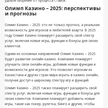
удовлетворение от процесса ставок.
Олимп Казино – 2025: перспективы
и прогнозы
Олимп Казино – 2025: это не только прогноз, а реальная
возможность для игроков и любителей азарта. В 2025
году Олимп Казино планирует расширить свой спектр
услуг, включая новые игры, функции и бонусы для своих
клиентов.
Одним из основных направлений Олимп Казино – 2025
будет развитие онлайн-казино. Компания планирует
улучшить свои онлайн-игры, добавив новые функции и
возможности для игроков. Это позволит игрокам из
Казахстана и других стран мира играть в казино онлайн,
получая доступ к широкому спектру игр и функций.
Олимп Казино – 2025 также планирует расширить свой
спектр услуг, включая новые игры, функции и бонусы для
своих клиентов. Компания планирует добавить новые
игры, такие как покер, рулетка, бинго и другие, чтобы