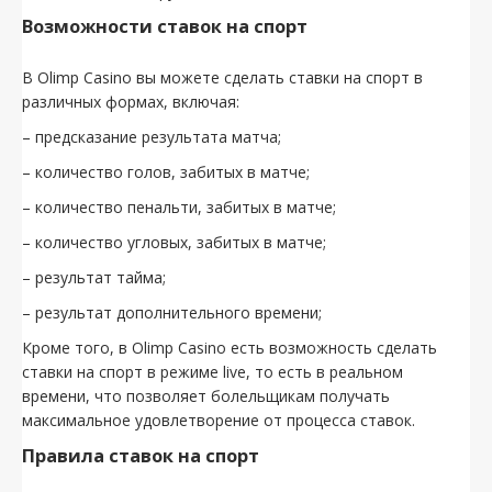
Возможности ставок на спорт
В Olimp Casino вы можете сделать ставки на спорт в
различных формах, включая:
– предсказание результата матча;
– количество голов, забитых в матче;
– количество пенальти, забитых в матче;
– количество угловых, забитых в матче;
– результат тайма;
– результат дополнительного времени;
Кроме того, в Olimp Casino есть возможность сделать
ставки на спорт в режиме live, то есть в реальном
времени, что позволяет болельщикам получать
максимальное удовлетворение от процесса ставок.
Правила ставок на спорт