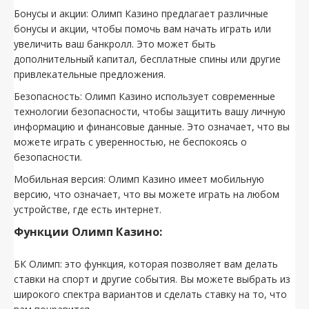
Бонусы и акции: Олимп Казино предлагает различные
бонусы и акции, чтобы помочь вам начать играть или
увеличить ваш банкролл. Это может быть
дополнительный капитал, бесплатные спины или другие
привлекательные предложения.
Безопасность: Олимп Казино использует современные
технологии безопасности, чтобы защитить вашу личную
информацию и финансовые данные. Это означает, что вы
можете играть с уверенностью, не беспокоясь о
безопасности.
Мобильная версия: Олимп Казино имеет мобильную
версию, что означает, что вы можете играть на любом
устройстве, где есть интернет.
Функции Олимп Казино:
БК Олимп: это функция, которая позволяет вам делать
ставки на спорт и другие события. Вы можете выбрать из
широкого спектра вариантов и сделать ставку на то, что