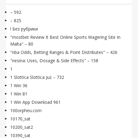
– 592
– 825
! Без рубрики
"mostbet Review It Best Online Sports Wagering Site In
Malta" – 80
"nba Odds, Betting Ranges & Point Distributes" – 426
"nesina: Uses, Dosage & Side Effects" – 158
1
1 Slottica Slottica Już – 732
1 Win 36
1 Win 81
1 Win App Download 961
100orpheu.com
10170_sat
10200_sat2
10390_sat