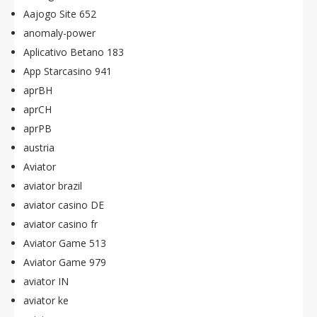
Aajogo Site 652
anomaly-power
Aplicativo Betano 183
App Starcasino 941
aprBH
aprCH
aprPB
austria
Aviator
aviator brazil
aviator casino DE
aviator casino fr
Aviator Game 513
Aviator Game 979
aviator IN
aviator ke