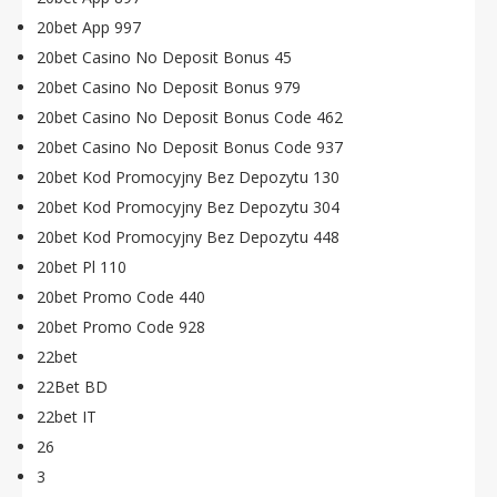
20bet App 997
20bet Casino No Deposit Bonus 45
20bet Casino No Deposit Bonus 979
20bet Casino No Deposit Bonus Code 462
20bet Casino No Deposit Bonus Code 937
20bet Kod Promocyjny Bez Depozytu 130
20bet Kod Promocyjny Bez Depozytu 304
20bet Kod Promocyjny Bez Depozytu 448
20bet Pl 110
20bet Promo Code 440
20bet Promo Code 928
22bet
22Bet BD
22bet IT
26
3