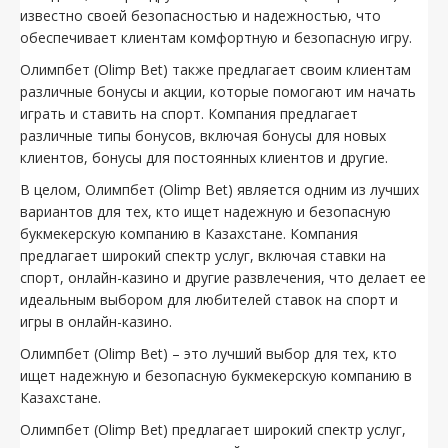
известно своей безопасностью и надежностью, что
обеспечивает клиентам комфортную и безопасную игру.
Олимпбет (Olimp Bet) также предлагает своим клиентам
различные бонусы и акции, которые помогают им начать
играть и ставить на спорт. Компания предлагает
различные типы бонусов, включая бонусы для новых
клиентов, бонусы для постоянных клиентов и другие.
В целом, Олимпбет (Olimp Bet) является одним из лучших
вариантов для тех, кто ищет надежную и безопасную
букмекерскую компанию в Казахстане. Компания
предлагает широкий спектр услуг, включая ставки на
спорт, онлайн-казино и другие развлечения, что делает ее
идеальным выбором для любителей ставок на спорт и
игры в онлайн-казино.
Олимпбет (Olimp Bet) – это лучший выбор для тех, кто
ищет надежную и безопасную букмекерскую компанию в
Казахстане.
Олимпбет (Olimp Bet) предлагает широкий спектр услуг,