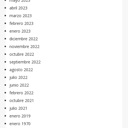
mayo 2023
abril 2023
marzo 2023
febrero 2023
enero 2023
diciembre 2022
noviembre 2022
octubre 2022
septiembre 2022
agosto 2022
julio 2022
junio 2022
febrero 2022
octubre 2021
julio 2021
enero 2019
enero 1970