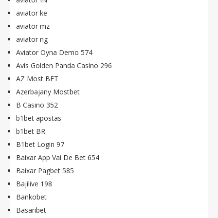
aviator ke
aviator mz
aviator ng
Aviator Oyna Demo 574
Avis Golden Panda Casino 296
AZ Most BET
Azerbajany Mostbet
B Casino 352
b1bet apostas
b1bet BR
B1bet Login 97
Baixar App Vai De Bet 654
Baixar Pagbet 585
Bajilive 198
Bankobet
Basaribet