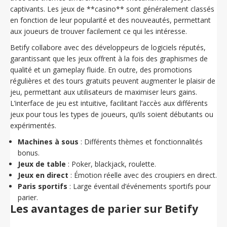
captivants. Les jeux de **casino** sont généralement classés
en fonction de leur popularité et des nouveautés, permettant
aux joueurs de trouver facilement ce qui les intéresse.
Betify collabore avec des développeurs de logiciels réputés,
garantissant que les jeux offrent à la fois des graphismes de
qualité et un gameplay fluide. En outre, des promotions
régulières et des tours gratuits peuvent augmenter le plaisir de
jeu, permettant aux utilisateurs de maximiser leurs gains.
L’interface de jeu est intuitive, facilitant l’accès aux différents
jeux pour tous les types de joueurs, qu’ils soient débutants ou
expérimentés.
Machines à sous
: Différents thèmes et fonctionnalités
bonus.
Jeux de table
: Poker, blackjack, roulette.
Jeux en direct
: Émotion réelle avec des croupiers en direct.
Paris sportifs
: Large éventail d’événements sportifs pour
parier.
Les avantages de parier sur Betify