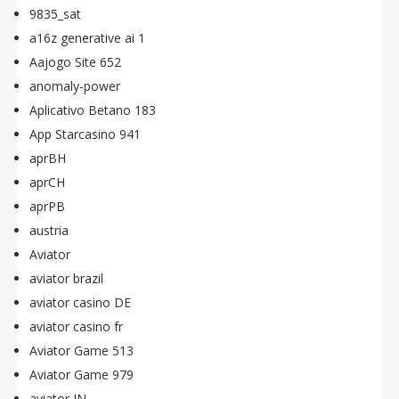
9835_sat
a16z generative ai 1
Aajogo Site 652
anomaly-power
Aplicativo Betano 183
App Starcasino 941
aprBH
aprCH
aprPB
austria
Aviator
aviator brazil
aviator casino DE
aviator casino fr
Aviator Game 513
Aviator Game 979
aviator IN