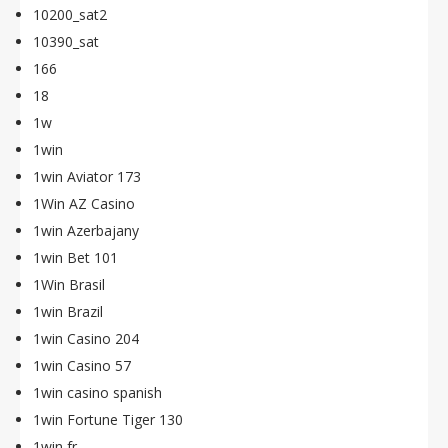
10200_sat2
10390_sat
166
18
1w
1win
1win Aviator 173
1Win AZ Casino
1win Azerbajany
1win Bet 101
1Win Brasil
1win Brazil
1win Casino 204
1win Casino 57
1win casino spanish
1win Fortune Tiger 130
1win fr