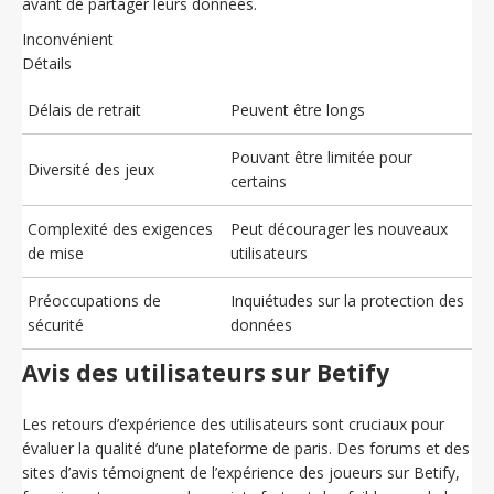
avant de partager leurs données.
Inconvénient
Détails
Délais de retrait
Peuvent être longs
Pouvant être limitée pour
Diversité des jeux
certains
Complexité des exigences
Peut décourager les nouveaux
de mise
utilisateurs
Préoccupations de
Inquiétudes sur la protection des
sécurité
données
Avis des utilisateurs sur Betify
Les retours d’expérience des utilisateurs sont cruciaux pour
évaluer la qualité d’une plateforme de paris. Des forums et des
sites d’avis témoignent de l’expérience des joueurs sur Betify,