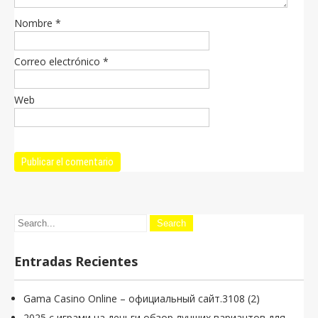
Nombre
*
Correo electrónico
*
Web
Entradas Recientes
Gama Casino Online – официальный сайт.3108 (2)
2025 с играми на деньги обзор лучших вариантов для