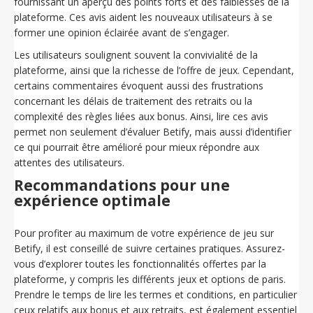
fournissant un aperçu des points forts et des faiblesses de la
plateforme. Ces avis aident les nouveaux utilisateurs à se
former une opinion éclairée avant de s’engager.
Les utilisateurs soulignent souvent la convivialité de la
plateforme, ainsi que la richesse de l’offre de jeux. Cependant,
certains commentaires évoquent aussi des frustrations
concernant les délais de traitement des retraits ou la
complexité des règles liées aux bonus. Ainsi, lire ces avis
permet non seulement d’évaluer Betify, mais aussi d’identifier
ce qui pourrait être amélioré pour mieux répondre aux
attentes des utilisateurs.
Recommandations pour une
expérience optimale
Pour profiter au maximum de votre expérience de jeu sur
Betify, il est conseillé de suivre certaines pratiques. Assurez-
vous d’explorer toutes les fonctionnalités offertes par la
plateforme, y compris les différents jeux et options de paris.
Prendre le temps de lire les termes et conditions, en particulier
ceux relatifs aux bonus et aux retraits, est également essentiel