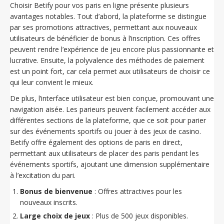
Choisir Betify pour vos paris en ligne présente plusieurs
avantages notables. Tout d’abord, la plateforme se distingue
par ses promotions attractives, permettant aux nouveaux
utilisateurs de bénéficier de bonus à l’inscription. Ces offres
peuvent rendre l’expérience de jeu encore plus passionnante et
lucrative. Ensuite, la polyvalence des méthodes de paiement
est un point fort, car cela permet aux utilisateurs de choisir ce
qui leur convient le mieux.
De plus, l’interface utilisateur est bien conçue, promouvant une
navigation aisée. Les parieurs peuvent facilement accéder aux
différentes sections de la plateforme, que ce soit pour parier
sur des événements sportifs ou jouer à des jeux de casino.
Betify offre également des options de paris en direct,
permettant aux utilisateurs de placer des paris pendant les
événements sportifs, ajoutant une dimension supplémentaire
à l’excitation du pari.
Bonus de bienvenue
: Offres attractives pour les
nouveaux inscrits.
Large choix de jeux
: Plus de 500 jeux disponibles.