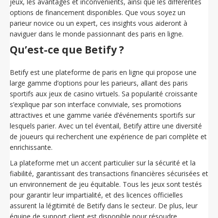
jeux, les avantages et inconvénients, ainsi que les différentes
options de financement disponibles. Que vous soyez un
parieur novice ou un expert, ces insights vous aideront à
naviguer dans le monde passionnant des paris en ligne.
Qu’est-ce que Betify ?
Betify est une plateforme de paris en ligne qui propose une
large gamme d’options pour les parieurs, allant des paris
sportifs aux jeux de casino virtuels. Sa popularité croissante
s’explique par son interface conviviale, ses promotions
attractives et une gamme variée d’événements sportifs sur
lesquels parier. Avec un tel éventail, Betify attire une diversité
de joueurs qui recherchent une expérience de pari complète et
enrichissante.
La plateforme met un accent particulier sur la sécurité et la
fiabilité, garantissant des transactions financières sécurisées et
un environnement de jeu équitable. Tous les jeux sont testés
pour garantir leur impartialité, et des licences officielles
assurent la légitimité de Betify dans le secteur. De plus, leur
équipe de support client est disponible pour résoudre