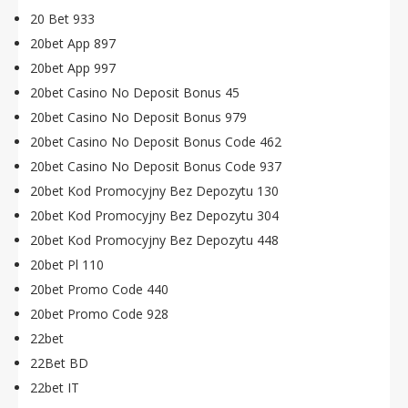
20 Bet 933
20bet App 897
20bet App 997
20bet Casino No Deposit Bonus 45
20bet Casino No Deposit Bonus 979
20bet Casino No Deposit Bonus Code 462
20bet Casino No Deposit Bonus Code 937
20bet Kod Promocyjny Bez Depozytu 130
20bet Kod Promocyjny Bez Depozytu 304
20bet Kod Promocyjny Bez Depozytu 448
20bet Pl 110
20bet Promo Code 440
20bet Promo Code 928
22bet
22Bet BD
22bet IT