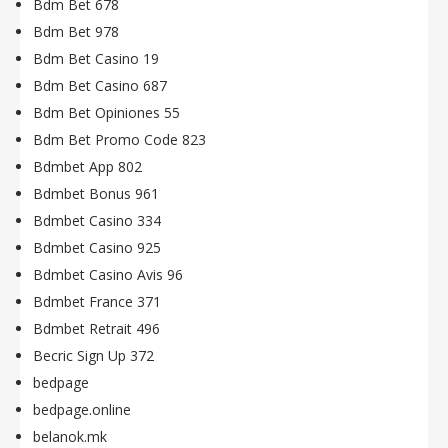
Bdm Bet 678
Bdm Bet 978
Bdm Bet Casino 19
Bdm Bet Casino 687
Bdm Bet Opiniones 55
Bdm Bet Promo Code 823
Bdmbet App 802
Bdmbet Bonus 961
Bdmbet Casino 334
Bdmbet Casino 925
Bdmbet Casino Avis 96
Bdmbet France 371
Bdmbet Retrait 496
Becric Sign Up 372
bedpage
bedpage.online
belanok.mk