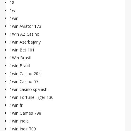
18
1w
1win
1win Aviator 173
1Win AZ Casino
1win Azerbajany
1win Bet 101
1Win Brasil
1win Brazil
1win Casino 204
1win Casino 57
1win casino spanish
1win Fortune Tiger 130
1win fr
1win Games 798
1win India
1win Indir 709