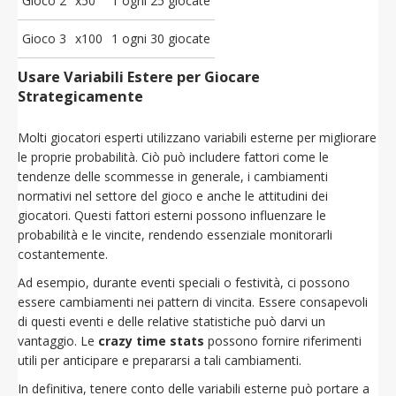
Gioco 2
x50
1 ogni 25 giocate
Gioco 3
x100
1 ogni 30 giocate
Usare Variabili Estere per Giocare
Strategicamente
Molti giocatori esperti utilizzano variabili esterne per migliorare
le proprie probabilità. Ciò può includere fattori come le
tendenze delle scommesse in generale, i cambiamenti
normativi nel settore del gioco e anche le attitudini dei
giocatori. Questi fattori esterni possono influenzare le
probabilità e le vincite, rendendo essenziale monitorarli
costantemente.
Ad esempio, durante eventi speciali o festività, ci possono
essere cambiamenti nei pattern di vincita. Essere consapevoli
di questi eventi e delle relative statistiche può darvi un
vantaggio. Le
crazy time stats
possono fornire riferimenti
utili per anticipare e prepararsi a tali cambiamenti.
In definitiva, tenere conto delle variabili esterne può portare a