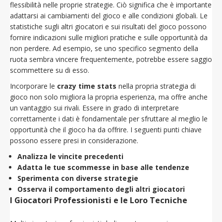
flessibilità nelle proprie strategie. Ciò significa che è importante
adattarsi ai cambiamenti del gioco e alle condizioni globali. Le
statistiche sugli altri giocatori e sui risultati del gioco possono
fornire indicazioni sulle migliori pratiche e sulle opportunità da
non perdere. Ad esempio, se uno specifico segmento della
ruota sembra vincere frequentemente, potrebbe essere saggio
scommettere su di esso.
Incorporare le
crazy time stats
nella propria strategia di
gioco non solo migliora la propria esperienza, ma offre anche
un vantaggio sui rivali. Essere in grado di interpretare
correttamente i dati è fondamentale per sfruttare al meglio le
opportunità che il gioco ha da offrire. I seguenti punti chiave
possono essere presi in considerazione.
Analizza le vincite precedenti
Adatta le tue scommesse in base alle tendenze
Sperimenta con diverse strategie
Osserva il comportamento degli altri giocatori
I Giocatori Professionisti e le Loro Tecniche