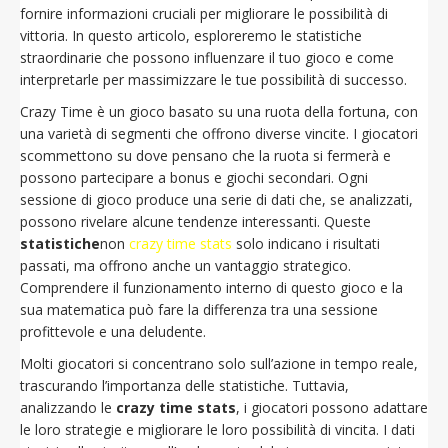
fornire informazioni cruciali per migliorare le possibilità di
vittoria. In questo articolo, esploreremo le statistiche
straordinarie che possono influenzare il tuo gioco e come
interpretarle per massimizzare le tue possibilità di successo.
Crazy Time è un gioco basato su una ruota della fortuna, con
una varietà di segmenti che offrono diverse vincite. I giocatori
scommettono su dove pensano che la ruota si fermerà e
possono partecipare a bonus e giochi secondari. Ogni
sessione di gioco produce una serie di dati che, se analizzati,
possono rivelare alcune tendenze interessanti. Queste
statistiche
non
crazy time stats
solo indicano i risultati
passati, ma offrono anche un vantaggio strategico.
Comprendere il funzionamento interno di questo gioco e la
sua matematica può fare la differenza tra una sessione
profittevole e una deludente.
Molti giocatori si concentrano solo sull’azione in tempo reale,
trascurando l’importanza delle statistiche. Tuttavia,
analizzando le
crazy time stats
, i giocatori possono adattare
le loro strategie e migliorare le loro possibilità di vincita. I dati