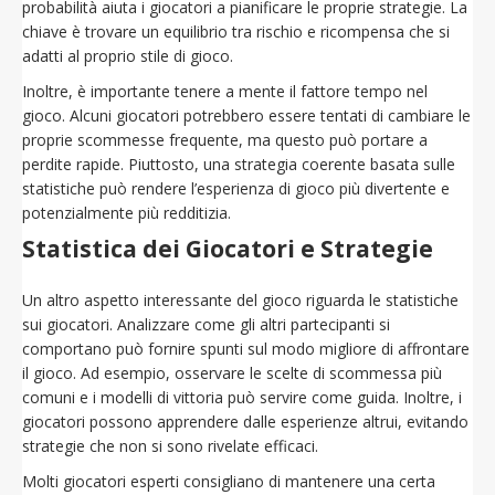
probabilità aiuta i giocatori a pianificare le proprie strategie. La
chiave è trovare un equilibrio tra rischio e ricompensa che si
adatti al proprio stile di gioco.
Inoltre, è importante tenere a mente il fattore tempo nel
gioco. Alcuni giocatori potrebbero essere tentati di cambiare le
proprie scommesse frequente, ma questo può portare a
perdite rapide. Piuttosto, una strategia coerente basata sulle
statistiche può rendere l’esperienza di gioco più divertente e
potenzialmente più redditizia.
Statistica dei Giocatori e Strategie
Un altro aspetto interessante del gioco riguarda le statistiche
sui giocatori. Analizzare come gli altri partecipanti si
comportano può fornire spunti sul modo migliore di affrontare
il gioco. Ad esempio, osservare le scelte di scommessa più
comuni e i modelli di vittoria può servire come guida. Inoltre, i
giocatori possono apprendere dalle esperienze altrui, evitando
strategie che non si sono rivelate efficaci.
Molti giocatori esperti consigliano di mantenere una certa