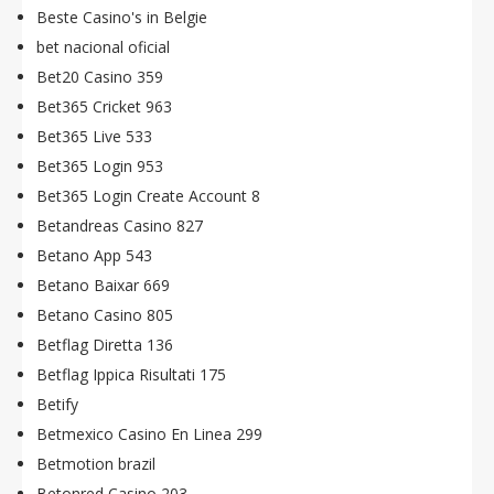
Beste Casino's in Belgie
bet nacional oficial
Bet20 Casino 359
Bet365 Cricket 963
Bet365 Live 533
Bet365 Login 953
Bet365 Login Create Account 8
Betandreas Casino 827
Betano App 543
Betano Baixar 669
Betano Casino 805
Betflag Diretta 136
Betflag Ippica Risultati 175
Betify
Betmexico Casino En Linea 299
Betmotion brazil
Betonred Casino 203