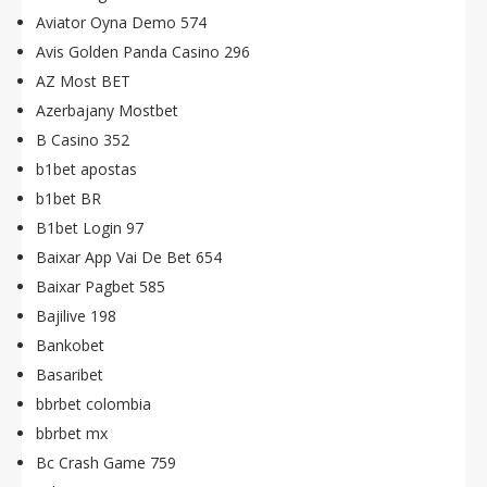
Aviator Oyna Demo 574
Avis Golden Panda Casino 296
AZ Most BET
Azerbajany Mostbet
B Casino 352
b1bet apostas
b1bet BR
B1bet Login 97
Baixar App Vai De Bet 654
Baixar Pagbet 585
Bajilive 198
Bankobet
Basaribet
bbrbet colombia
bbrbet mx
Bc Crash Game 759