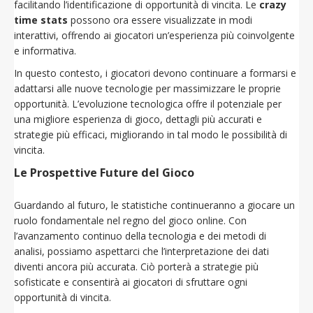
facilitando l’identificazione di opportunità di vincita. Le
crazy
time stats
possono ora essere visualizzate in modi
interattivi, offrendo ai giocatori un’esperienza più coinvolgente
e informativa.
In questo contesto, i giocatori devono continuare a formarsi e
adattarsi alle nuove tecnologie per massimizzare le proprie
opportunità. L’evoluzione tecnologica offre il potenziale per
una migliore esperienza di gioco, dettagli più accurati e
strategie più efficaci, migliorando in tal modo le possibilità di
vincita.
Le Prospettive Future del Gioco
Guardando al futuro, le statistiche continueranno a giocare un
ruolo fondamentale nel regno del gioco online. Con
l’avanzamento continuo della tecnologia e dei metodi di
analisi, possiamo aspettarci che l’interpretazione dei dati
diventi ancora più accurata. Ciò porterà a strategie più
sofisticate e consentirà ai giocatori di sfruttare ogni
opportunità di vincita.