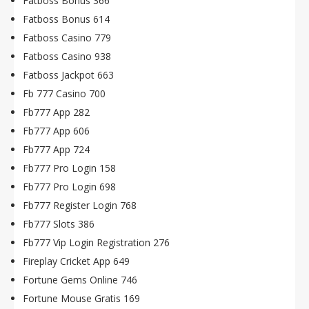
Fatboss Bonus 366
Fatboss Bonus 614
Fatboss Casino 779
Fatboss Casino 938
Fatboss Jackpot 663
Fb 777 Casino 700
Fb777 App 282
Fb777 App 606
Fb777 App 724
Fb777 Pro Login 158
Fb777 Pro Login 698
Fb777 Register Login 768
Fb777 Slots 386
Fb777 Vip Login Registration 276
Fireplay Cricket App 649
Fortune Gems Online 746
Fortune Mouse Gratis 169