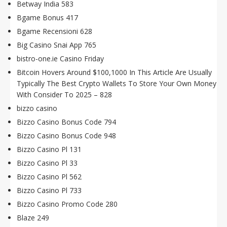
Betway India 583
Bgame Bonus 417
Bgame Recensioni 628
Big Casino Snai App 765
bistro-one.ie Casino Friday
Bitcoin Hovers Around $100,1000 In This Article Are Usually
Typically The Best Crypto Wallets To Store Your Own Money
With Consider To 2025 – 828
bizzo casino
Bizzo Casino Bonus Code 794
Bizzo Casino Bonus Code 948
Bizzo Casino Pl 131
Bizzo Casino Pl 33
Bizzo Casino Pl 562
Bizzo Casino Pl 733
Bizzo Casino Promo Code 280
Blaze 249