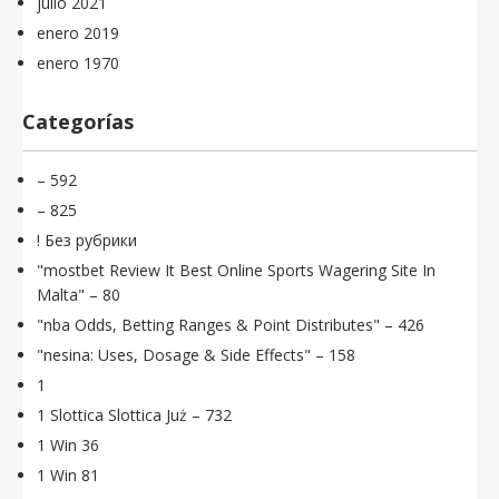
julio 2021
enero 2019
enero 1970
Categorías
– 592
– 825
! Без рубрики
"mostbet Review It Best Online Sports Wagering Site In
Malta" – 80
"nba Odds, Betting Ranges & Point Distributes" – 426
"nesina: Uses, Dosage & Side Effects" – 158
1
1 Slottica Slottica Już – 732
1 Win 36
1 Win 81