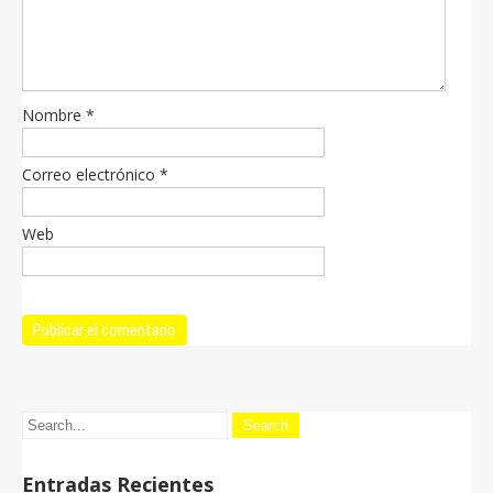
Nombre
*
Correo electrónico
*
Web
Entradas Recientes