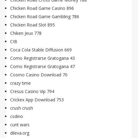
Chicken Road Game Casino 896
Chicken Road Game Gambling 786
Chicken Road Slot 895
Chiken Jeux 778
CIB
Coca Cola Stable Diffusion 669
Como Registrarse Gratogana 43
Como Registrarse Gratogana 47
Cosmo Casino Download 70
crazy time
Cresus Casino Vip 794
Crickex App Download 753
crush crush
csdino
cunt wars
dileva.org