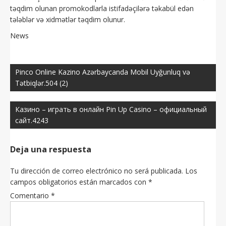
təqdim olunan promokodlarla istifadəçilərə təkabül edən
tələblər və xidmətlər təqdim olunur.
News
Navegación
de
Pinco Online Kazino Azərbaycanda Mobil Uyğunluq və
entradas
Tətbiqlər.504 (2)
Казино – играть в онлайн Pin Up Casino – официальный
сайт.4243
Deja una respuesta
Tu dirección de correo electrónico no será publicada.
Los
campos obligatorios están marcados con
*
Comentario
*