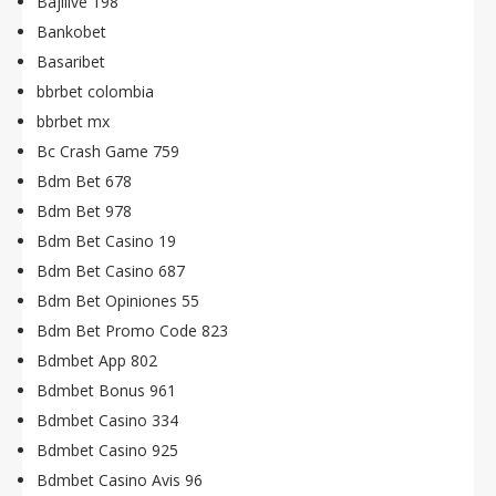
Bajilive 198
Bankobet
Basaribet
bbrbet colombia
bbrbet mx
Bc Crash Game 759
Bdm Bet 678
Bdm Bet 978
Bdm Bet Casino 19
Bdm Bet Casino 687
Bdm Bet Opiniones 55
Bdm Bet Promo Code 823
Bdmbet App 802
Bdmbet Bonus 961
Bdmbet Casino 334
Bdmbet Casino 925
Bdmbet Casino Avis 96