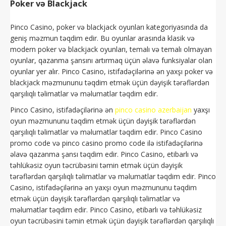
Poker və Blackjack
Pinco Casino, poker və blackjack oyunları kategoriyasında da
geniş məzmun təqdim edir. Bu oyunlar arasında klasik və
modern poker və blackjack oyunları, temalı və temalı olmayan
oyunlar, qazanma şansını artırmaq üçün əlavə funksiyalar olan
oyunlar yer alır. Pinco Casino, istifadəçilərinə ən yaxşı poker və
blackjack məzmununu təqdim etmək üçün dəyişik tərəflərdən
qarşılıqlı təlimatlar və məlumatlar təqdim edir.
Pinco Casino, istifadəçilərinə ən
pinco casino azerbaijan
yaxşı
oyun məzmununu təqdim etmək üçün dəyişik tərəflərdən
qarşılıqlı təlimatlar və məlumatlar təqdim edir. Pinco Casino
promo code və pinco casino promo code ilə istifadəçilərinə
əlavə qazanma şansı təqdim edir. Pinco Casino, etibarlı və
təhlükəsiz oyun təcrübəsini təmin etmək üçün dəyişik
tərəflərdən qarşılıqlı təlimatlar və məlumatlar təqdim edir. Pinco
Casino, istifadəçilərinə ən yaxşı oyun məzmununu təqdim
etmək üçün dəyişik tərəflərdən qarşılıqlı təlimatlar və
məlumatlar təqdim edir. Pinco Casino, etibarlı və təhlükəsiz
oyun təcrübəsini təmin etmək üçün dəyişik tərəflərdən qarşılıqlı