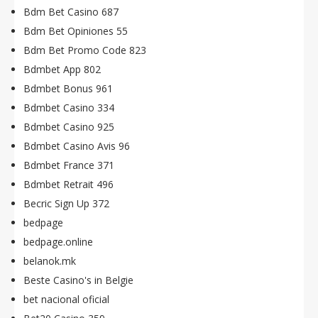
Bdm Bet Casino 687
Bdm Bet Opiniones 55
Bdm Bet Promo Code 823
Bdmbet App 802
Bdmbet Bonus 961
Bdmbet Casino 334
Bdmbet Casino 925
Bdmbet Casino Avis 96
Bdmbet France 371
Bdmbet Retrait 496
Becric Sign Up 372
bedpage
bedpage.online
belanok.mk
Beste Casino's in Belgie
bet nacional oficial