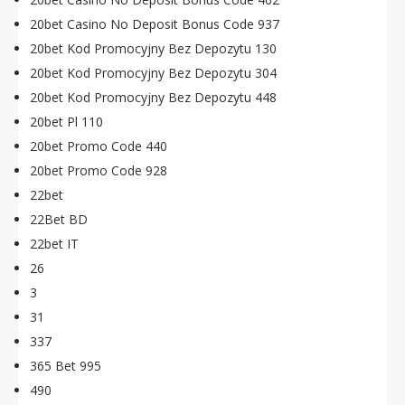
20bet Casino No Deposit Bonus Code 937
20bet Kod Promocyjny Bez Depozytu 130
20bet Kod Promocyjny Bez Depozytu 304
20bet Kod Promocyjny Bez Depozytu 448
20bet Pl 110
20bet Promo Code 440
20bet Promo Code 928
22bet
22Bet BD
22bet IT
26
3
31
337
365 Bet 995
490