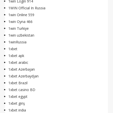
1win Login 914
1WIN Official In Russia
1win Online 559
1win Oyna 466
1win Turkiye
1win uzbekistan
1winRussia
1xbet
1xbet apk
1xbet arabic
1xbet Azerbajan
1xbet Azerbaydjan
1xbet Brazil
1xbet casino BD
1xbet egypt
1xbet giriş
1xbet india