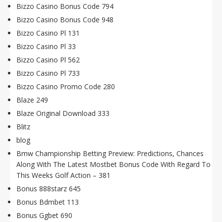
Bizzo Casino Bonus Code 794
Bizzo Casino Bonus Code 948
Bizzo Casino Pl 131
Bizzo Casino Pl 33
Bizzo Casino Pl 562
Bizzo Casino Pl 733
Bizzo Casino Promo Code 280
Blaze 249
Blaze Original Download 333
Blitz
blog
Bmw Championship Betting Preview: Predictions, Chances
Along With The Latest Mostbet Bonus Code With Regard To
This Weeks Golf Action – 381
Bonus 888starz 645
Bonus Bdmbet 113
Bonus Ggbet 690