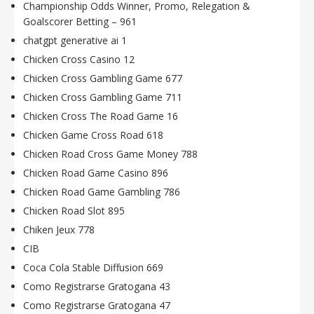
Championship Odds Winner, Promo, Relegation &
Goalscorer Betting – 961
chatgpt generative ai 1
Chicken Cross Casino 12
Chicken Cross Gambling Game 677
Chicken Cross Gambling Game 711
Chicken Cross The Road Game 16
Chicken Game Cross Road 618
Chicken Road Cross Game Money 788
Chicken Road Game Casino 896
Chicken Road Game Gambling 786
Chicken Road Slot 895
Chiken Jeux 778
CIB
Coca Cola Stable Diffusion 669
Como Registrarse Gratogana 43
Como Registrarse Gratogana 47