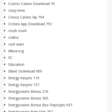
Cosmo Casino Download 70
crazy time
Cresus Casino Vip 794
Crickex App Download 753
crush crush
csdino
cunt wars
dileva.org
EC
Education
Ekbet Download 909
Energy Kasyno 119
Energy Kasyno 157
Energycasino Bonus 216
Energycasino Bonus 305
Energycasino Bonus Bez Depozytu 937
Energycasino Free Spin 287