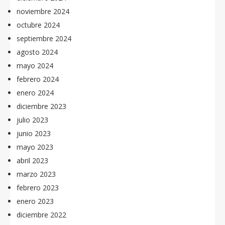
noviembre 2024
octubre 2024
septiembre 2024
agosto 2024
mayo 2024
febrero 2024
enero 2024
diciembre 2023
julio 2023
junio 2023
mayo 2023
abril 2023
marzo 2023
febrero 2023
enero 2023
diciembre 2022