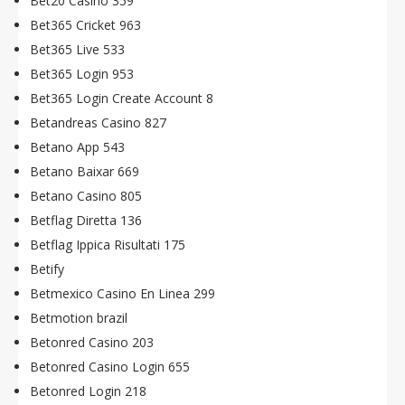
Bet20 Casino 359
Bet365 Cricket 963
Bet365 Live 533
Bet365 Login 953
Bet365 Login Create Account 8
Betandreas Casino 827
Betano App 543
Betano Baixar 669
Betano Casino 805
Betflag Diretta 136
Betflag Ippica Risultati 175
Betify
Betmexico Casino En Linea 299
Betmotion brazil
Betonred Casino 203
Betonred Casino Login 655
Betonred Login 218