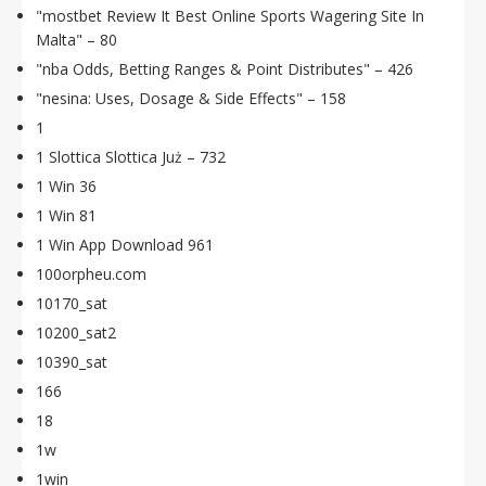
"mostbet Review It Best Online Sports Wagering Site In
Malta" – 80
"nba Odds, Betting Ranges & Point Distributes" – 426
"nesina: Uses, Dosage & Side Effects" – 158
1
1 Slottica Slottica Już – 732
1 Win 36
1 Win 81
1 Win App Download 961
100orpheu.com
10170_sat
10200_sat2
10390_sat
166
18
1w
1win