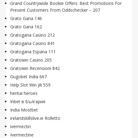
Grand Countrywide Bookie Offers: Best Promotions For
Present Customers From Oddschecker – 207
Grato Gana 146
Grato Gana 162
Gratogana Casino 212
Gratogana Casino 841
Gratogana Espana 111
Gratowin Casino 205
Gratowin Recensioni 842
Gugobet India 667
Help Slot Win Jili 559
hentai heroes
Inbet в България
India Mostbet
irelandskillslive.ie Rolletto
ivermectin
Ivermectine