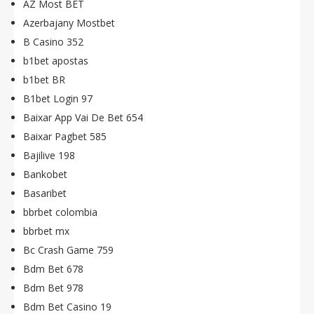
AZ Most BET
Azerbajany Mostbet
B Casino 352
b1bet apostas
b1bet BR
B1bet Login 97
Baixar App Vai De Bet 654
Baixar Pagbet 585
Bajilive 198
Bankobet
Basaribet
bbrbet colombia
bbrbet mx
Bc Crash Game 759
Bdm Bet 678
Bdm Bet 978
Bdm Bet Casino 19