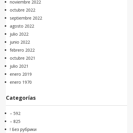
noviembre 2022
octubre 2022
septiembre 2022
agosto 2022
julio 2022
junio 2022
febrero 2022
octubre 2021
julio 2021
enero 2019
enero 1970
Categorías
– 592
– 825
! Без рубрики