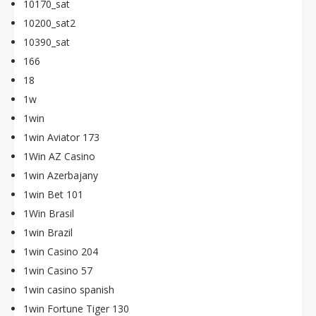
10170_sat
10200_sat2
10390_sat
166
18
1w
1win
1win Aviator 173
1Win AZ Casino
1win Azerbajany
1win Bet 101
1Win Brasil
1win Brazil
1win Casino 204
1win Casino 57
1win casino spanish
1win Fortune Tiger 130