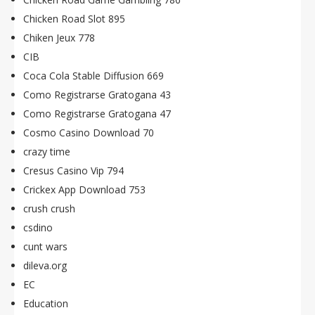
Chicken Road Slot 895
Chiken Jeux 778
CIB
Coca Cola Stable Diffusion 669
Como Registrarse Gratogana 43
Como Registrarse Gratogana 47
Cosmo Casino Download 70
crazy time
Cresus Casino Vip 794
Crickex App Download 753
crush crush
csdino
cunt wars
dileva.org
EC
Education