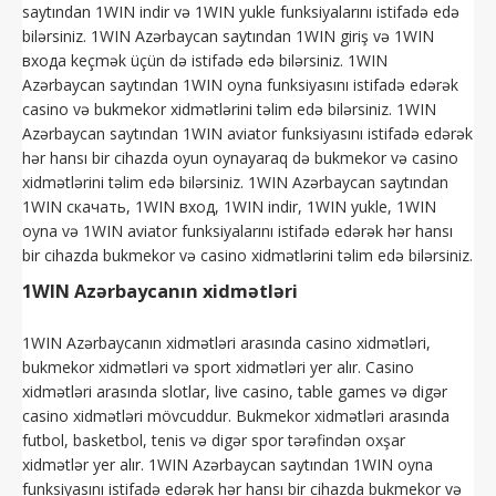
saytından 1WIN indir və 1WIN yukle funksiyalarını istifadə edə
bilərsiniz. 1WIN Azərbaycan saytından 1WIN giriş və 1WIN
входa keçmək üçün də istifadə edə bilərsiniz. 1WIN
Azərbaycan saytından 1WIN oyna funksiyasını istifadə edərək
casino və bukmekor xidmətlərini təlim edə bilərsiniz. 1WIN
Azərbaycan saytından 1WIN aviator funksiyasını istifadə edərək
hər hansı bir cihazda oyun oynayaraq də bukmekor və casino
xidmətlərini təlim edə bilərsiniz. 1WIN Azərbaycan saytından
1WIN скачать, 1WIN вход, 1WIN indir, 1WIN yukle, 1WIN
oyna və 1WIN aviator funksiyalarını istifadə edərək hər hansı
bir cihazda bukmekor və casino xidmətlərini təlim edə bilərsiniz.
1WIN Azərbaycanın xidmətləri
1WIN Azərbaycanın xidmətləri arasında casino xidmətləri,
bukmekor xidmətləri və sport xidmətləri yer alır. Casino
xidmətləri arasında slotlar, live casino, table games və digər
casino xidmətləri mövcuddur. Bukmekor xidmətləri arasında
futbol, basketbol, tenis və digər spor tərəfindən oxşar
xidmətlər yer alır. 1WIN Azərbaycan saytından 1WIN oyna
funksiyasını istifadə edərək hər hansı bir cihazda bukmekor və