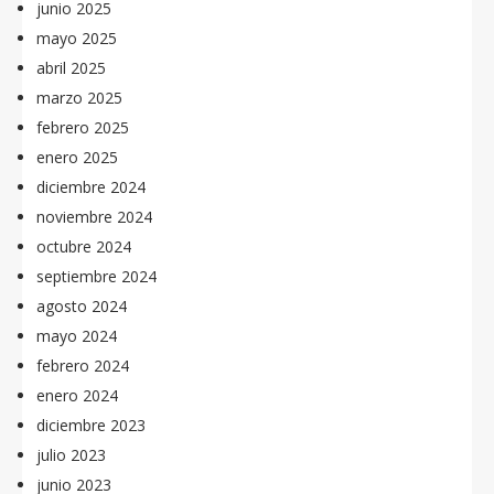
junio 2025
mayo 2025
abril 2025
marzo 2025
febrero 2025
enero 2025
diciembre 2024
noviembre 2024
octubre 2024
septiembre 2024
agosto 2024
mayo 2024
febrero 2024
enero 2024
diciembre 2023
julio 2023
junio 2023