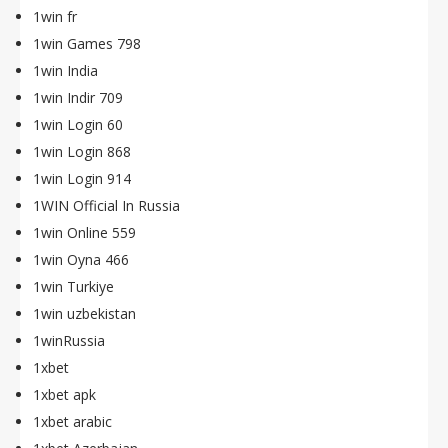
1win fr
1win Games 798
1win India
1win Indir 709
1win Login 60
1win Login 868
1win Login 914
1WIN Official In Russia
1win Online 559
1win Oyna 466
1win Turkiye
1win uzbekistan
1winRussia
1xbet
1xbet apk
1xbet arabic