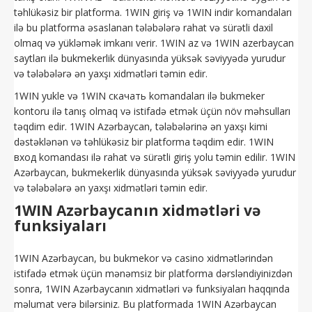
təhlükəsiz bir platforma. 1WIN giriş və 1WIN indir komandaları
ilə bu platforma əsaslanan tələbələrə rahat və sürətli daxil
olmaq və yükləmək imkanı verir. 1WIN az və 1WIN azerbaycan
saytları ilə bukmekerlik dünyasında yüksək səviyyədə yurudur
və tələbələrə ən yaxşı xidmətləri təmin edir.
1WIN yukle və 1WIN скачать komandaları ilə bukmeker
kontoru ilə tanış olmaq və istifadə etmək üçün növ məhsulları
təqdim edir. 1WIN Azərbaycan, tələbələrinə ən yaxşı kimi
dəstəklənən və təhlükəsiz bir platforma təqdim edir. 1WIN
вход komandası ilə rahat və sürətli giriş yolu təmin edilir. 1WIN
Azərbaycan, bukmekerlik dünyasında yüksək səviyyədə yurudur
və tələbələrə ən yaxşı xidmətləri təmin edir.
1WIN Azərbaycanın xidmətləri və
funksiyaları
1WIN Azərbaycan, bu bukmekor və casino xidmətlərindən
istifadə etmək üçün mənəmsiz bir platforma dərsləndiyinizdən
sonra, 1WIN Azərbaycanın xidmətləri və funksiyaları haqqında
məlumat verə bilərsiniz. Bu platformada 1WIN Azərbaycan