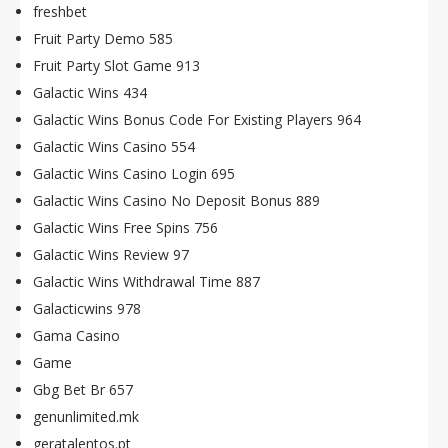
freshbet
Fruit Party Demo 585
Fruit Party Slot Game 913
Galactic Wins 434
Galactic Wins Bonus Code For Existing Players 964
Galactic Wins Casino 554
Galactic Wins Casino Login 695
Galactic Wins Casino No Deposit Bonus 889
Galactic Wins Free Spins 756
Galactic Wins Review 97
Galactic Wins Withdrawal Time 887
Galacticwins 978
Gama Casino
Game
Gbg Bet Br 657
genunlimited.mk
geratalentos.pt