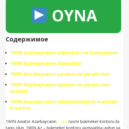
OYNA
Содержимое
1WIN Azərbaycanın xidmətləri və funksiyaları
1WIN Azərbaycanın xidmətləri
1WIN Azərbaycanın qazancı və yaradıcıları
1WIN Azərbaycanın qazancı və yaradıcıları
əlaqəsi
1WIN Azərbaycanın təhlükəsizliyi və məntiqli
kreditlər
1WIN Aviator Azərbaycanın
1 win
rəsmi bukmeker kontoru ilə
tanış olun. 1WIN Az – bukmeker kontoru vəziyyətinə uyğun və