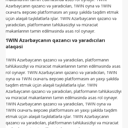
Azərbaycanın qazancı və yaradıcıları, 1WIN oyna və 1WIN
скачать версию platformasını ən yaxşı şəkildə təqdim etmək
üçün əlaqəli təşkilatlarla işlər. 1WIN Azərbaycanın qazancı və
yaradıcıları, platformanın təhlükəsizliyi və müraciət
məkanlarının təmin edilməsində əsas rol oynayır.
1WIN Azərbaycanın qazancı və yaradıcıları
əlaqəsi
1WIN Azərbaycanın qazancı və yaradıcıları, platformanın
təhlükəsizliyi və müraciət məkanlarının təmin edilməsində əsas
rol oynayır. 1WIN Azərbaycanın qazancı və yaradıcıları, 1WIN
oyna və 1WIN скачать версию platformasını ən yaxşı şəkildə
təqdim etmək üçün əlaqəli təşkilatlarla işlər. 1WIN
Azərbaycanın qazancı və yaradıcıları, platformanın təhlükəsizliyi
və müraciət məkanlarının təmin edilməsində əsas rol oynayır.
1WIN Azərbaycanın qazancı və yaradıcıları, 1WIN oyna və
1WIN скачать версию platformasını ən yaxşı şəkildə təqdim
etmək üçün əlaqəli təşkilatlarla işlər. 1WIN Azərbaycanın
qazancı və yaradıcıları, platformanın təhlükəsizliyi və müraciət