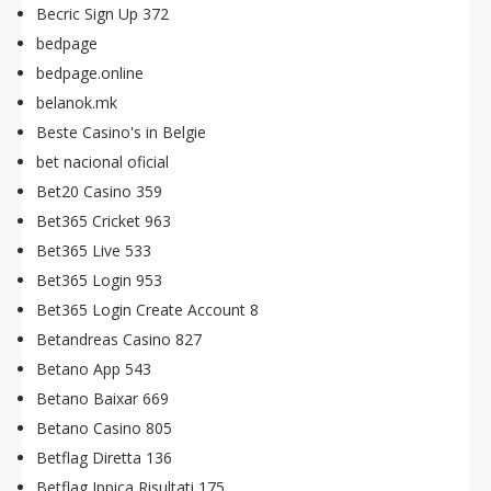
Becric Sign Up 372
bedpage
bedpage.online
belanok.mk
Beste Casino's in Belgie
bet nacional oficial
Bet20 Casino 359
Bet365 Cricket 963
Bet365 Live 533
Bet365 Login 953
Bet365 Login Create Account 8
Betandreas Casino 827
Betano App 543
Betano Baixar 669
Betano Casino 805
Betflag Diretta 136
Betflag Ippica Risultati 175