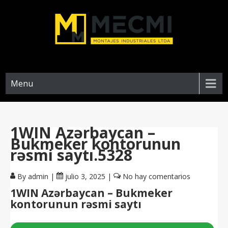
Menu
1WIN Azərbaycan –
Bukmeker kontorunun
rəsmi saytı.5328
By admin
|
julio 3, 2025
|
No hay comentarios
1WIN Azərbaycan – Bukmeker
kontorunun rəsmi saytı