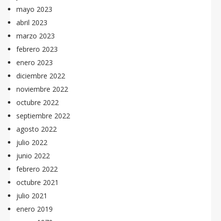
mayo 2023
abril 2023
marzo 2023
febrero 2023
enero 2023
diciembre 2022
noviembre 2022
octubre 2022
septiembre 2022
agosto 2022
julio 2022
junio 2022
febrero 2022
octubre 2021
julio 2021
enero 2019